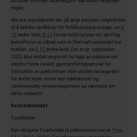
områder som kan underlegges særskilte nasjonale
regler.
Norske myndigheter har så langt benyttet valgfriheten
til å innføre språkkrav for forhåndsopplysninger, se
§
10
andre ledd,
§ 12
første ledd og krav om skriftlig
bekreftelse av tilbud som er fremsatt uanmodet per
telefon, se
§ 12
andre ledd. Det er pr. september
2025 ikke innført angrerett for kjøp av pakkereiser
utenfor faste lokaler, gjennomføringsansvar for
formidlere av pakkereiser eller utvidet reisegaranti
for andre typer reiser enn pakkereiser og
sammensatte reisearrangement, se nærmere om
dette nedenfor.
Rettskildebildet
Forarbeider
Det viktigste forarbeidet til pakkereiseloven er
Prop.