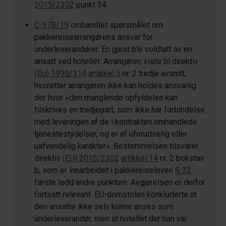
2015/2302
punkt 34.
C-578/19
omhandlet spørsmålet om
pakkereisearrangørens ansvar for
underleverandører. En gjest ble voldtatt av en
ansatt ved hotellet. Arrangøren viste til direktiv
(EU) 1990/314
artikkel 5
nr. 2 tredje avsnitt,
hvoretter arrangøren ikke kan holdes ansvarlig
der hvor «den manglende opfyldelse kan
tilskrives en tredjepart, som ikke har forbindelse
med leveringen af de i kontrakten omhandlede
tjenestestydelser, og er af uforudselig eller
uafvendelig karakter». Bestemmelsen tilsvarer
direktiv
(EU) 2015/2302
artikkel 14
nr. 2 bokstav
b, som er innarbeidet i pakkereiseloven
§ 32
første ledd andre punktum. Avgjørelsen er derfor
fortsatt relevant. EU-domstolen konkluderte at
den ansatte ikke selv kunne anses som
underleverandør, men at hotellet der han var