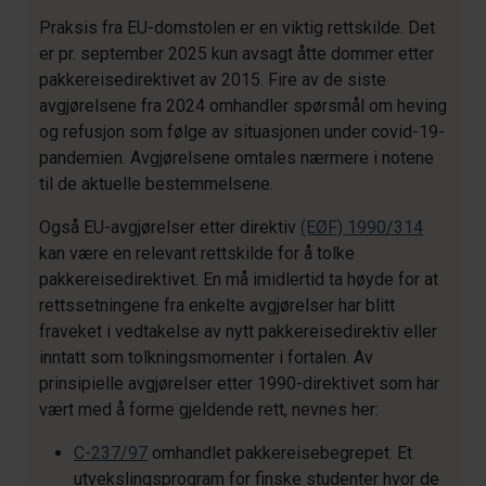
Praksis fra EU-domstolen er en viktig rettskilde. Det
er pr. september 2025 kun avsagt åtte dommer etter
pakkereisedirektivet av 2015. Fire av de siste
avgjørelsene fra 2024 omhandler spørsmål om heving
og refusjon som følge av situasjonen under covid-19-
pandemien. Avgjørelsene omtales nærmere i notene
til de aktuelle bestemmelsene.
Også EU-avgjørelser etter direktiv
(EØF) 1990/314
kan være en relevant rettskilde for å tolke
pakkereisedirektivet. En må imidlertid ta høyde for at
rettssetningene fra enkelte avgjørelser har blitt
fraveket i vedtakelse av nytt pakkereisedirektiv eller
inntatt som tolkningsmomenter i fortalen. Av
prinsipielle avgjørelser etter 1990-direktivet som har
vært med å forme gjeldende rett, nevnes her:
C-237/97
omhandlet pakkereisebegrepet. Et
utvekslingsprogram for finske studenter hvor de