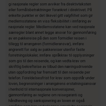
gi nasjonale regler som avviker fra direktivteksten
eller formålsbetraktninger forankret i direktivet. På
enkelte punkter er det likevel gitt
valgfrihet
som gir
medlemsstatene en viss fleksibilitet i innføring av
nasjonale regler. Medlemsstatene kan ved nasjonale
særregler blant annet legge ansvar for gjennomføring
av en pakkereise på den som formidler reisen i
tillegg til arrangøren (formidleransvar), innføre
angrerett for salg av pakkereiser utenfor faste
forretningslokaler, innføre språkkrav til opplysninger
som gis til den reisende, og kan vedta krav om
skriftlig bekreftelse av tilbud den næringsdrivende
uten oppfordring har fremsatt til den reisende per
telefon. Foreldelsesfrist for krav som oppstår under
loven, begrensninger i arrangørens erstatningsansvar
i henhold til internasjonale konvensjoner,
gjennomføring av reglene om reisegaranti og
håndheving og sanksjonering av loven er også