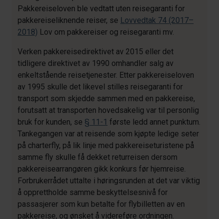
Pakkereiseloven ble vedtatt uten reisegaranti for
pakkereiseliknende reiser, se
Lovvedtak 74 (2017–
2018)
Lov om pakkereiser og reisegaranti mv.
Verken pakkereisedirektivet av 2015 eller det
tidligere direktivet av 1990 omhandler salg av
enkeltstående reisetjenester. Etter pakkereiseloven
av 1995 skulle det likevel stilles reisegaranti for
transport som skjedde sammen med en pakkereise,
forutsatt at transporten hovedsakelig var til personlig
bruk for kunden, se
§ 11-1
første ledd annet punktum.
Tankegangen var at reisende som kjøpte ledige seter
på charterfly, på lik linje med pakkereiseturistene på
samme fly skulle få dekket returreisen dersom
pakkereisearrangøren gikk konkurs før hjemreise.
Forbrukerrådet uttalte i høringsrunden at det var viktig
å opprettholde samme beskyttelsesnivå for
passasjerer som kun betalte for flybilletten av en
pakkereise, og ønsket å videreføre ordningen.