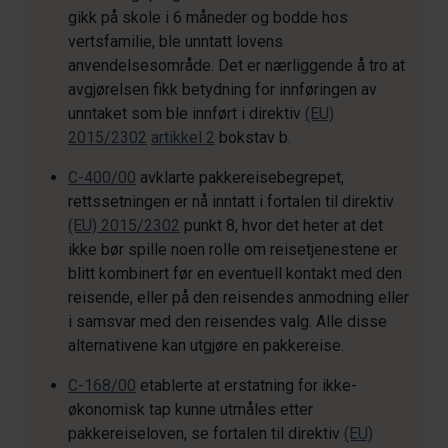
gikk på skole i 6 måneder og bodde hos
vertsfamilie, ble unntatt lovens
anvendelsesområde. Det er nærliggende å tro at
avgjørelsen fikk betydning for innføringen av
unntaket som ble innført i direktiv
(EU)
2015/2302
artikkel 2
bokstav b.
C-400/00
avklarte pakkereisebegrepet,
rettssetningen er nå inntatt i fortalen til direktiv
(EU) 2015/2302
punkt 8, hvor det heter at det
ikke bør spille noen rolle om reisetjenestene er
blitt kombinert før en eventuell kontakt med den
reisende, eller på den reisendes anmodning eller
i samsvar med den reisendes valg. Alle disse
alternativene kan utgjøre en pakkereise.
C-168/00
etablerte at erstatning for ikke-
økonomisk tap kunne utmåles etter
pakkereiseloven, se fortalen til direktiv
(EU)