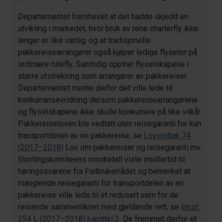
Departementet fremhevet at det hadde skjedd en
utvikling i markedet, hvor bruk av rene charterfly ikke
lenger er like vanlig, og at tradisjonelle
pakkereisearrangører også kjøper ledige flyseter på
ordinære rutefly. Samtidig opptrer flyselskapene i
større utstrekning som arrangører av pakkereiser.
Departementet mente derfor det ville lede til
konkurransevridning dersom pakkereisearrangørene
og flyselskapene ikke skulle konkurrere på like vilkår.
Pakkereiseloven ble vedtatt uten reisegaranti for kun
transportdelen av en pakkereise, se
Lovvedtak 74
(2017–2018)
Lov om pakkereiser og reisegaranti mv.
Stortingskomiteens mindretall viste imidlertid til
høringssvarene fra Forbrukerrådet og bemerket at
manglende reisegaranti for transportdelen av en
pakkereise ville lede til et redusert vern for de
reisende sammenliknet med gjeldende rett, se
Innst.
354 L (2017–2018)
kapittel 2
. De fremmet derfor et