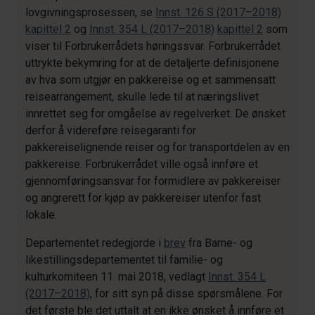
lovgivningsprosessen, se
Innst. 126 S (2017–2018)
kapittel 2
og
Innst. 354 L (2017–2018)
kapittel 2
som
viser til Forbrukerrådets høringssvar. Forbrukerrådet
uttrykte bekymring for at de detaljerte definisjonene
av hva som utgjør en pakkereise og et sammensatt
reisearrangement, skulle lede til at næringslivet
innrettet seg for omgåelse av regelverket. De ønsket
derfor å videreføre reisegaranti for
pakkereiselignende reiser og for transportdelen av en
pakkereise. Forbrukerrådet ville også innføre et
gjennomføringsansvar for formidlere av pakkereiser
og angrerett for kjøp av pakkereiser utenfor fast
lokale.
Departementet redegjorde i
brev
fra Barne- og
likestillingsdepartementet til familie- og
kulturkomiteen 11. mai 2018, vedlagt
Innst. 354 L
(2017–2018)
, for sitt syn på disse spørsmålene. For
det første ble det uttalt at en ikke ønsket å innføre et