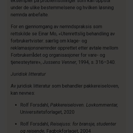
eksempler på problemstillinger som kan oppstå
under de ulike bestemmelsene og hvilken løsning
nemnda anbefalte.
For en gjennomgang av nemndspraksis som
rettskilde se Einar Mo, «Utenrettslig behandling av
forbrukertvister: særlig om klage- og
reklamasjonsnemnder opprettet etter avtale mellom
Forbrukerrådet og organisasjoner for vare- og
tjenesteytere»,
Jussens Venner
, 1994, s. 316–340.
Juridisk litteratur
Av juridisk litteratur som behandler pakkereiseloven,
kan nevnes:
Rolf Forsdahl,
Pakkereiseloven. Lovkommentar,
Universitetsforlaget, 2020
Rolf Forsdahl,
Reisejuss: for bransje, studenter
og reisende
, Fagbokforlaget, 2004