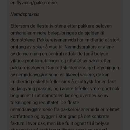
en flyvning/pakkereise.
Nemdspraksis
Ettersom de fleste tvistene etter pakkereiseloven
omhandler mindre beløp, bringes de sjelden til
domstolene. Pakkereisenemnda har imidlertid et stort
omfang av saker å vise til. Nemndspraksis er alene
av denne grunn en sentral rettskilde for å belyse
viktige problemstillinger og utfallet av saker etter
pakkereiseloven. Den rettskildemessige betydningen
av nemndsavgjørelsene vil likevel variere; de kan
imidlertid i enkelttilfeller sies å gi uttrykk for en fast
og langvarig praksis, og i andre tilfeller være godt nok
begrunnet til at domstolen lar seg overbevise av
tolkningen og resultatet. De fleste
nemndsavgjørelsene fra pakkereisenemnda er relativt
kortfattede og bygger i stor grad på det konkrete
faktum i hver sak, men like fullt egnet til å belyse