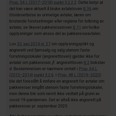
Prop. 54 L (2017–2018)
punkt 3.2.2.3
. Dette betyr at
det kan være aktuelt å bruke avtaleloven
§ 36
om
tilsidesettelse av urimelige avtaler, læren om
bristende forutsetninger eller reglene for tolkning av
avtaler, se likevel pakkereiseloven
§ 11
om hvilke
opplysninger som anses del av pakkereiseavtalen.
Lov
20. juni 2014 nr. 27
om opplysningsplikt og
angrerett ved fjernsalg og salg utenom faste
forretningslokaler (angrerettloven) gjelder ikke for
avtaler om pakkereiser, jf. angrerettloven
§ 2
bokstav
d. Bestemmelsen er nærmere omtalt i
Prop. 64 L
(2013–2014)
punkt 3.2.6
. I
Prop. 48 L (2019–2020)
ble det foreslått å innføre en angrerett for avtaler om
pakkereiser inngått utenom faste forretningslokaler,
men denne ble som nevnt ikke vedtatt på grunn av
covid-19-pandemien. Det er altså ikke angrerett på
pakkereiser pr. september 2025.