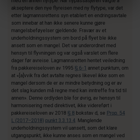
med en annen flytype. Når flypassasjeren valgte å
akseptere den nye flyreisen med ny flytype, var det
etter lagmannsrettens syn etablert en endringsavtale
som innebar at han ikke senere kunne gjøre
mangelsbeføyelser gjeldende. Fravær av et
underholdningssystem om bord på flyet ble ikke
ansett som en mangel. Det var underordnet med
hensyn til flyvningen og var også varslet om flere
dager før avreise. Lagmannsretten hentet veiledning
fra pakkereiseloven av 1995
§ 6-1
annet punktum, om
at «[a]vvik fra det avtalte regnes likevel ikke som en
mangel dersom de er av mindre betydning og er av
det slag kunden må regne med kan inntreffe fra tid til
annen». Denne ordlyden ble for øvrig, av hensyn til
harmonisering med direktivet, ikke videreført i
pakkereiseloven av 2018
§ 8
bokstav d, se
Prop. 54
L (2017–2018)
punkt 3.3.13.4
. Manglende
underholdningssystem vil uansett, som det klare
utgangspunkt, ikke kunne anses som en mangel ved