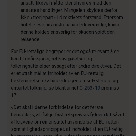
ansatt, likevel måtte identifiseres med den
ansattes handlinger. Mangelen skyldes derfor
ikke «tredjepart» i direktivets forstand. Ettersom
hotellet var arrangørens underleverandør, kunne
denne holdes ansvarlig for skaden voldt den
reisende.
For EU-rettslige begreper er det også relevant å se
hen til definisjoner, rettsavgjørelser og
tolkningsuttalelser avsagt etter andre direktiver. Det
er et uttalt mål at innholdet av en EU-rettslig
bestemmelse skal underlegges en selvstendig og
ensartet tolkning, se blant annet
C-253/19
premiss
17:
«Det skal i denne forbindelse for det første
bemærkes, at ifølge fast retspraksis følger det såvel
af kravene om en ensartet anvendelse af EU-retten
som af lighedsprincippet, at indholdet af en EU-retlig