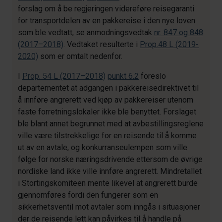
forslag om å be regjeringen videreføre reisegaranti
for transportdelen av en pakkereise i den nye loven
som ble vedtatt, se anmodningsvedtak
nr. 847 og 848
(2017–2018)
. Vedtaket resulterte i
Prop.48 L (2019-
2020)
som er omtalt nedenfor.
I
Prop. 54 L (2017–2018)
punkt 6.2
foreslo
departementet at adgangen i pakkereisedirektivet til
å innføre angrerett ved kjøp av pakkereiser utenom
faste forretningslokaler ikke ble benyttet. Forslaget
ble blant annet begrunnet med at avbestillingsreglene
ville være tilstrekkelige for en reisende til å komme
ut av en avtale, og konkurranseulempen som ville
følge for norske næringsdrivende ettersom de øvrige
nordiske land ikke ville innføre angrerett. Mindretallet
i Stortingskomiteen mente likevel at angrerett burde
gjennomføres fordi den fungerer som en
sikkerhetsventil mot avtaler som inngås i situasjoner
der de reisende lett kan påvirkes til å handle på