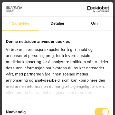
Det er pr. september 2025 ikke avsagt noen
rettsavgjørelser etter pakkereiseloven av 2015, og
kun én rettsavgjørelse ble avsagt etter
Samtykke
Detaljer
Om
pakkereiseloven av 1995. Grunnen til dette er at
pakkereiseloven omhandler forbrukerrettigheter med
relativt små tvistesummer. I tillegg er
Denne nettsiden anvender cookies
Pakkereisenemnda et godt tilbud for løsning av
uenigheter og de fleste saker bringes ikke videre inn
Vi bruker informasjonskapsler for å gi innhold og
for domstolene.
annonser et personlig preg, for å levere sosiale
mediefunksjoner og for å analysere trafikken vår. Vi deler
I
LB-2002-3791
var spørsmålet om det var
dessuten informasjon om hvordan du bruker nettstedet
inngått muntlig avtale om spesielle krav til reisen
vårt, med partnerne våre innen sosiale medier,
fordi den reisende var rullestolbruker.
annonsering og analysearbeid, som kan kombinere den
Lagmannsretten fant det ikke bevist at det var
med annen informasjon du har gjort tilgjengelig for dem,
inngått en muntlig avtale, og levering av
eller som de har samlet inn gjennom din bruk av
pakkereisen var derfor ikke mangelfull. Det ble
tjenestene deres.
vist til at den reisende ikke hadde oppfylt sin
Samtykkevalg
plikt etter pakkereiseloven til å kontrollere
Nødvendig