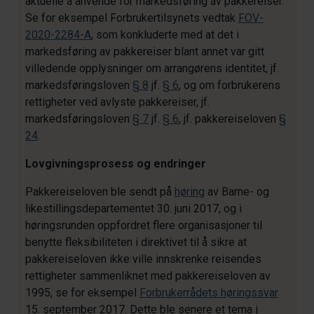
aktuelle å anvende for markedsføring av pakkereiser.
Se for eksempel Forbrukertilsynets vedtak
FOV-
2020-2284-A
, som konkluderte med at det i
markedsføring av pakkereiser blant annet var gitt
villedende opplysninger om arrangørens identitet, jf.
markedsføringsloven
§ 8
jf.
§ 6
, og om forbrukerens
rettigheter ved avlyste pakkereiser, jf.
markedsføringsloven
§ 7
jf.
§ 6
, jf. pakkereiseloven
§
24
.
Lovgivningsprosess og endringer
Pakkereiseloven ble sendt på
høring
av Barne- og
likestillingsdepartementet 30. juni 2017, og i
høringsrunden oppfordret flere organisasjoner til
benytte fleksibiliteten i direktivet til å sikre at
pakkereiseloven ikke ville innskrenke reisendes
rettigheter sammenliknet med pakkereiseloven av
1995, se for eksempel
Forbrukerrådets høringssvar
15. september 2017. Dette ble senere et tema i