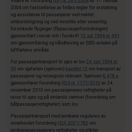
Videre er forordning
(EF) nr. 261/2004
av 11. februar
2004 om fastsettelse av felles regler for erstatning
og assistanse til passasjerer ved nektet
ombordstigning og ved innstilte eller vesentlig
forsinkede flyginger (flypassasjerforordningen)
gjennomført i norsk rett i forskrift
15. juli 1994 nr. 691
om gjennomføring og håndheving av EØS-avtalen på
luftfartens område.
For passasjertransport til sjøs er lov
24. juni 1994 nr.
39
om sjøfarten (sjøloven)
kapittel 15
om transport av
passasjerer og reisegods relevant. Sjøloven
§ 418 a
gjennomfører forordning
(EU) nr. 1177/2010
av 24.
november 2010 om passasjerenes rettigheter på
reise til sjøs og på innlands vannvei (forordning
om
båtpassasjerrettigheter) som lov.
Passasjertransport med jernbane reguleres av
omarbeidet forordning
(EU) 2021/782
om
jernbanepassasjerers rettigheter og plikter