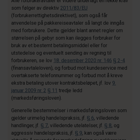
Alle forbrukeravtaler er videre underlagt en rekke krav
som følger av direktiv
2011/83/EU
(forbrukerrettighetsdirektivet), som også får
anvendelse på pakkereiseavtaler så langt de inngås
med forbrukere. Dette gjelder blant annet regler om
størrelsen på gebyr som kan ilegges forbruker for
bruk av et bestemt betalingsmiddel eller for
utstedelse og eventuelt sending av regning til
forbrukeren, se lov
18. desember 2020 nr. 146
§ 2-4
(finansavtaleloven), og forbud mot kundeservice med
overtakserte telefonnummer og forbud mot å kreve
ekstra betaling utover kontraktsbeløpet, jf. lov
9.
januar 2009 nr. 2
§ 11
tredje ledd
(markedsføringsloven).
Generelle bestemmelser i markedsføringsloven som
gjelder urimelig handelspraksis, jf.
§ 6
, villedende
handlinger, jf.
§ 7
, villedende utelatelser, jf.
§ 8
, og
aggressiv handelspraksis, jf.
§ 9
, kan også være