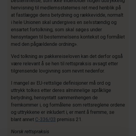
bestemmelse, som ikke indeholder nogen udtrykkelig
henvisning til medlemsstaternes ret med henblik på
at fastlægge dens betydning og rækkevidde, normalt
i hele Unionen skal undergives en selvstændig og
ensartet fortolkning, som skal søges under
hensyntagen til bestemmelsens kontekst og formålet
med den pågældende ordning».
Ved tolkning av pakkereiseloven kan det derfor også
være relevant å se hen til rettspraksis avsagt etter
tilgrensende lovgivning som nevnt nedenfor.
I mangel av EU-rettslige definisjoner må ord og
uttrykk tolkes etter deres alminnelige språklige
betydning, hensyntatt sammenhengen de
fremkommer i, og formålene som rettsreglene ordene
og uttrykkene er inkludert i, er ment å fremme, se
blant annet
C-336/03
premiss 21.
Norsk rettspraksis