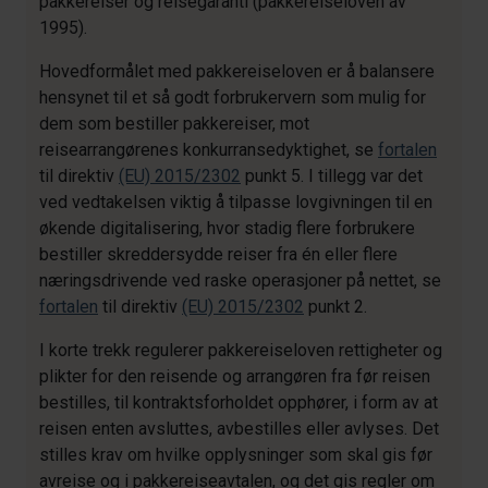
pakkereiser og reisegaranti (pakkereiseloven av
1995).
Hovedformålet med pakkereiseloven er å balansere
hensynet til et så godt forbrukervern som mulig for
dem som bestiller pakkereiser, mot
reisearrangørenes konkurransedyktighet, se
fortalen
til direktiv
(EU) 2015/2302
punkt 5. I tillegg var det
ved vedtakelsen viktig å tilpasse lovgivningen til en
økende digitalisering, hvor stadig flere forbrukere
bestiller skreddersydde reiser fra én eller flere
næringsdrivende ved raske operasjoner på nettet, se
fortalen
til direktiv
(EU) 2015/2302
punkt 2.
I korte trekk regulerer pakkereiseloven rettigheter og
plikter for den reisende og arrangøren fra før reisen
bestilles, til kontraktsforholdet opphører, i form av at
reisen enten avsluttes, avbestilles eller avlyses. Det
stilles krav om hvilke opplysninger som skal gis før
avreise og i pakkereiseavtalen, og det gis regler om