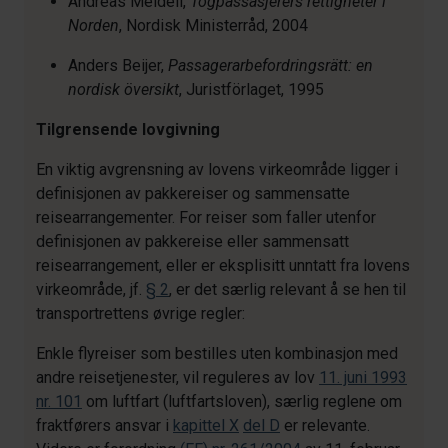
Andreas Meidell,
Togpassasjerers rettigheter i
Norden
, Nordisk Ministerråd, 2004
Anders Beijer,
Passagerarbefordringsrätt: en
nordisk översikt
, Juristförlaget, 1995
Tilgrensende lovgivning
En viktig avgrensning av lovens virkeområde ligger i
definisjonen av pakkereiser og sammensatte
reisearrangementer. For reiser som faller utenfor
definisjonen av pakkereise eller sammensatt
reisearrangement, eller er eksplisitt unntatt fra lovens
virkeområde, jf.
§ 2
, er det særlig relevant å se hen til
transportrettens øvrige regler:
Enkle flyreiser som bestilles uten kombinasjon med
andre reisetjenester, vil reguleres av lov
11. juni 1993
nr. 101
om luftfart (luftfartsloven), særlig reglene om
fraktførers ansvar i
kapittel X
del D
er relevante.