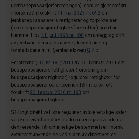
(jernbanepassasjerforordningen), som er gjennomført
i norsk rett i forskrift
11. mai 2023 nr. 692
om
jernbanepassasjerers rettigheter og forpliktelser
(jernbanepassasjerrettighetsforskriften) som har
hjemmel i lov
11. juni 1993 nr. 100
om anlegg og drift
av jernbane, herunder sporvei, tunnelbane og
forstadsbane m.m. (jernbaneloven)
§ 7 c
.
Forordning
(EU) nr. 181/2011
av 16. februar 2011 om
busspassasjerers rettigheter (forordning om
busspassasjerrettigheter) regulerer rettigheter for
busspassasjerer og er gjennomført i norsk rett i
forskrift
25. februar 2016 nr. 193
om
busspassasjerrettigheter.
Så langt direktivet ikke regulerer avtalerettslige sider
ved kontraktsforholdet mellom næringsdrivende og
den reisende, får alminnelige bestemmelser i norsk
avtalerett anvendelse ved siden av direktivet, se