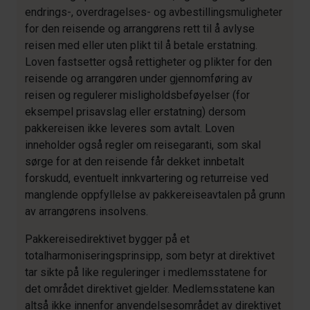
endrings-, overdragelses- og avbestillingsmuligheter
for den reisende og arrangørens rett til å avlyse
reisen med eller uten plikt til å betale erstatning.
Loven fastsetter også rettigheter og plikter for den
reisende og arrangøren under gjennomføring av
reisen og regulerer misligholdsbeføyelser (for
eksempel prisavslag eller erstatning) dersom
pakkereisen ikke leveres som avtalt. Loven
inneholder også regler om reisegaranti, som skal
sørge for at den reisende får dekket innbetalt
forskudd, eventuelt innkvartering og returreise ved
manglende oppfyllelse av pakkereiseavtalen på grunn
av arrangørens insolvens.
Pakkereisedirektivet bygger på et
totalharmoniseringsprinsipp, som betyr at direktivet
tar sikte på like reguleringer i medlemsstatene for
det området direktivet gjelder. Medlemsstatene kan
altså ikke innenfor anvendelsesområdet av direktivet