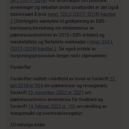
54 L (2017–2018)
. For informasjon om politiske
avveininger og debatter under lovarbeidet er det også
interessant å lese
Innst. 126 S (2017–2018)
kapittel
2
(Stortingets samtykke til godkjenning av EØS-
komiteens beslutning om innlemmelse av
pakkereisedirektivet av 2015 i EØS avtalen) og
mindretallets og flertallets merknader i
Innst. 354 L
(2017–2018)
kapittel 2
. Se også omtale av
lovgivningsprosessen lenger ned i stjernenoten.
Forskrifter
Forskrifter vedtatt i medhold av loven er forskrift
22.
juni 2018 nr. 954
om pakkereiser og reisegaranti,
forskrift
25. november 2022 nr. 2021
om
pakkereiselovens anvendelse for Svalbard og
forskrift
14. februar 2023 nr. 193
om utmåling av
tvangsmulkt og overtredelsesgebyr.
EU-rettslige kilder