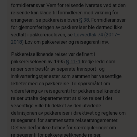
formidleransvar. Vern for reisende ivaretas ved at den
reisende kan klage til formidleren med virkning for
arrangøren, se pakkereiseloven
§ 38
. Formidleransvar
for gjennomføringen av pakkereiser ble dermed ikke
vedtatt i pakkereiseloven, se
Lovvedtak 74 (2017–
2018)
Lov om pakkereiser og reisegaranti mv.
Pakkereiseliknende reiser var definert i
pakkereiseloven av 1995
§ 11-1
tredje ledd som
reiser som består av separate transport- og
innkvarteringstjenester som sammen har vesentlige
likheter med en pakkereise. Til spørsmålet om
videreføring av reisegaranti for pakkereiseliknende
reiser uttalte departementet at slike reiser i det
vesentlige ville bli dekket av den utvidede
definisjonen av pakkereiser i direktivet og reglene om
reisegaranti for sammensatte reisearrangementer.
Det var derfor ikke behov for særreguleringer om
reisegaranti for pakkereiseliknende reiser.