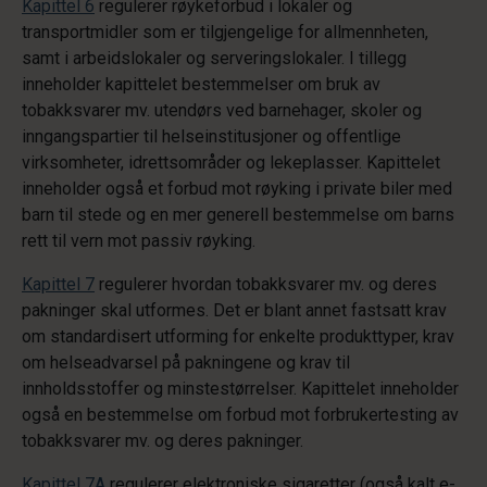
Kapittel 6
regulerer røykeforbud i lokaler og
transportmidler som er tilgjengelige for allmennheten,
samt i arbeidslokaler og serveringslokaler. I tillegg
inneholder kapittelet bestemmelser om bruk av
tobakksvarer mv. utendørs ved barnehager, skoler og
inngangspartier til helseinstitusjoner og offentlige
virksomheter, idrettsområder og lekeplasser. Kapittelet
inneholder også et forbud mot røyking i private biler med
barn til stede og en mer generell bestemmelse om barns
rett til vern mot passiv røyking.
Kapittel 7
regulerer hvordan tobakksvarer mv. og deres
pakninger skal utformes. Det er blant annet fastsatt krav
om standardisert utforming for enkelte produkttyper, krav
om helseadvarsel på pakningene og krav til
innholdsstoffer og minstestørrelser. Kapittelet inneholder
også en bestemmelse om forbud mot forbrukertesting av
tobakksvarer mv. og deres pakninger.
Kapittel 7A
regulerer elektroniske sigaretter (også kalt e-