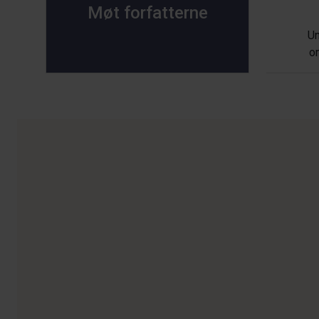
Møt forfatterne
Un
o