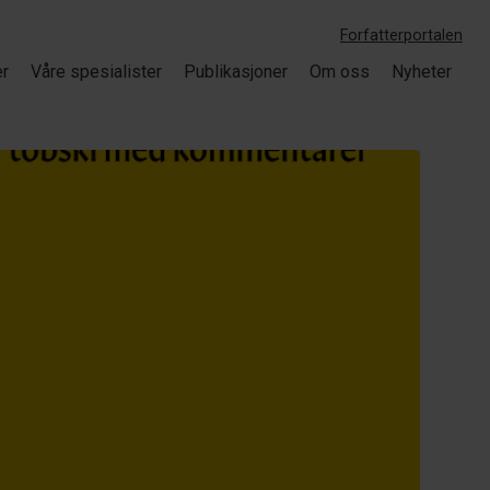
Forfatterportalen
er
Våre spesialister
Publikasjoner
Om oss
Nyheter