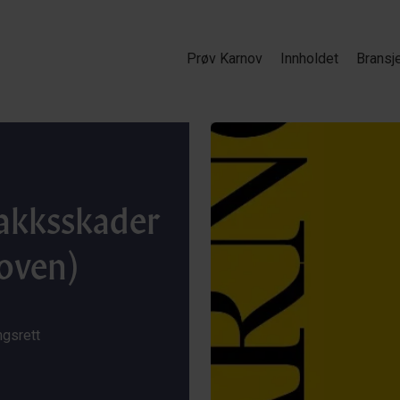
Prøv Karnov
Innholdet
Bransj
akksskader
oven)