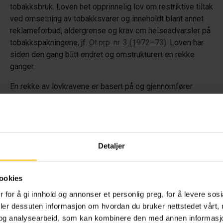
tobakksbruk. Loven het opprinnelig lov om restriktive tiltak
ved omsetning av tobakksvarer og inneholdt blant annet
reklameforbud, aldergrense og krav om helseadvarsler på
tobakkspakningene, jf.
Ot.prp. nr. 3 (1972–73)
. Loven har
siden den gang blitt endret og omstrukturert en rekke
ganger.
En rekke av lovkravene er basert på og gjennomfører
Verdens helseorganisasjons rammekonvensjon om
forebygging av tobakksskader
fra 2003,
europaparlaments- og rådsdirektiv
2001/37/EF
5. juni
2001 om tilnærming av medlemsstatenes lover og
forskrifter om framstilling, presentasjon og salg av
Detaljer
tobakksvarer (tobakksdirektivet 2001) samt
europaparlaments- og rådsdirektiv
2003/33/EF
av 26. mai
ookies
2003 om tilnærming av lovene og forskriftene i
medlemsstatene om reklame for og sponsing av
 for å gi innhold og annonser et personlig preg, for å levere sos
tobakksvarer. Tobakksdirektivet 2001 ble i 2014 erstattet
deler dessuten informasjon om hvordan du bruker nettstedet vårt,
av europaparlaments- og rådsdirektiv
2014/40/EU
3. april
og analysearbeid, som kan kombinere den med annen informasjon d