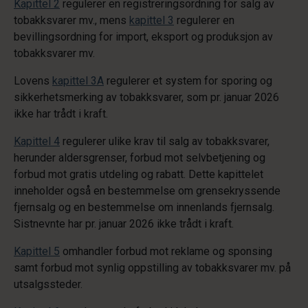
Kapittel 2
regulerer en registreringsordning for salg av
tobakksvarer mv., mens
kapittel 3
regulerer en
bevillingsordning for import, eksport og produksjon av
tobakksvarer mv.
Lovens
kapittel 3A
regulerer et system for sporing og
sikkerhetsmerking av tobakksvarer, som pr. januar 2026
ikke har trådt i kraft.
Kapittel 4
regulerer ulike krav til salg av tobakksvarer,
herunder aldersgrenser, forbud mot selvbetjening og
forbud mot gratis utdeling og rabatt. Dette kapittelet
inneholder også en bestemmelse om grensekryssende
fjernsalg og en bestemmelse om innenlands fjernsalg.
Sistnevnte har pr. januar 2026 ikke trådt i kraft.
Kapittel 5
omhandler forbud mot reklame og sponsing
samt forbud mot synlig oppstilling av tobakksvarer mv. på
utsalgssteder.