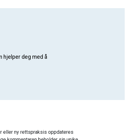
som hjelper deg med å
 eller ny rettspraksis oppdateres
ige kommentaren beholder sin unike