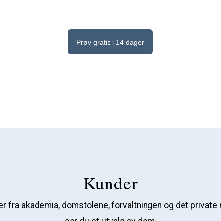
Prøv gratis i 14 dager
Kunder
r fra akademia, domstolene, forvaltningen og det private 
ser du et utvalg av dem.