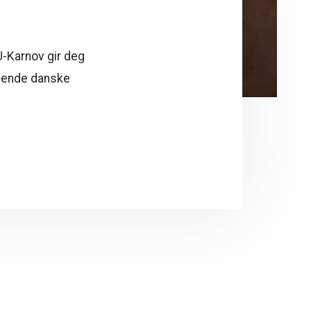
U-Karnov gir deg
edende danske