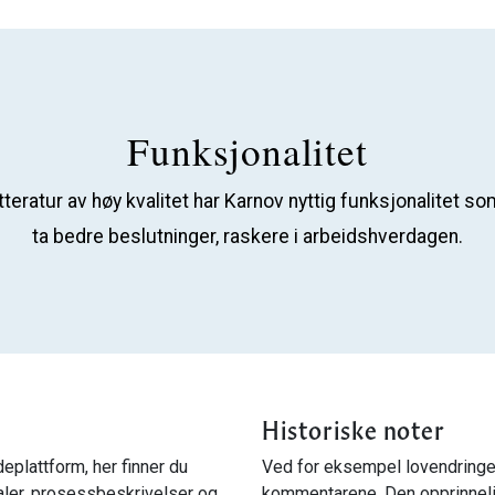
Funksjonalitet
sk litteratur av høy kvalitet har Karnov nyttig funksjonalitet 
ta bedre beslutninger, raskere i arbeidshverdagen.
Historiske noter
eplattform, her finner du
Ved for eksempel lovendringer
ler, prosessbeskrivelser og
kommentarene. Den opprinnel