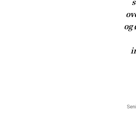
s
ov
og 
i
Seni