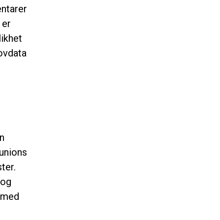
entarer
 er
likhet
Lovdata
n
unions
ter.
 og
, med