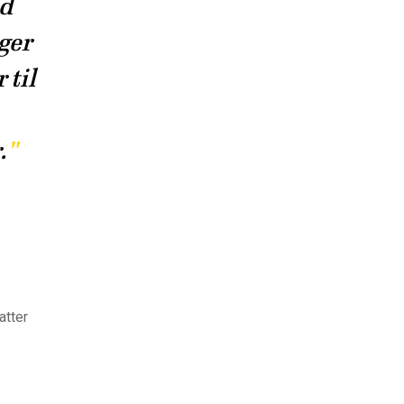
od
ger
 til
.
atter