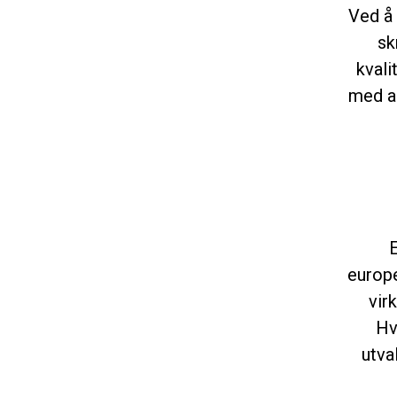
Ved å 
sk
kvali
med al
europ
vir
Hv
utva