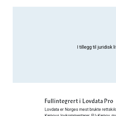
I tillegg til juridi
Fullintegrert i Lovdata Pro
Lovdata er Norges mest brukte rettskild
Karnovs lovkommentarer, EU-Karnov, ma