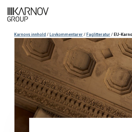
Karnovs innhold
/
Lovkommentarer
/
Faglitteratur
/
EU-Karn