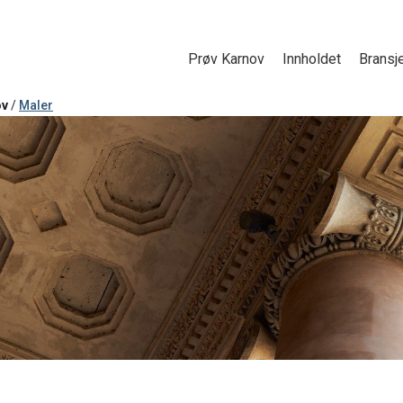
Prøv Karnov
Innholdet
Bransj
ov
/
Maler