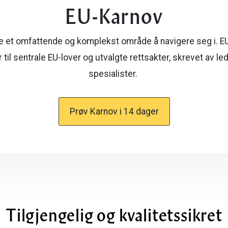
EU-Karnov
e et omfattende og komplekst område å navigere seg i. E
til sentrale EU-lover og utvalgte rettsakter, skrevet av l
spesialister.
Prøv Karnov i 14 dager
Tilgjengelig og kvalitetssikret