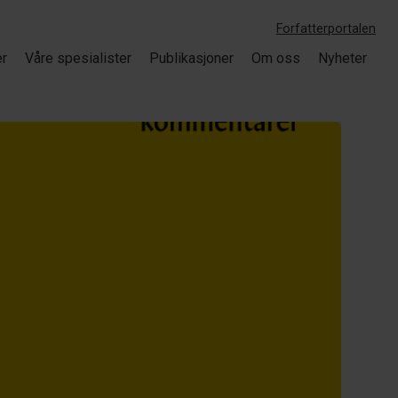
Forfatterportalen
er
Våre spesialister
Publikasjoner
Om oss
Nyheter