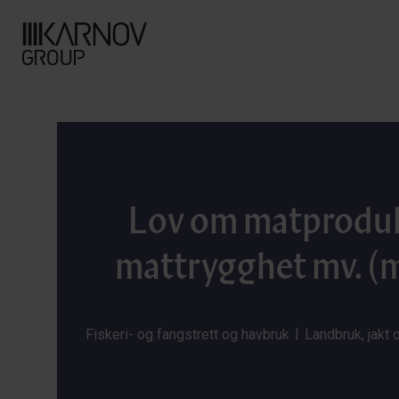
Lov om matproduk
mattrygghet mv. (
|