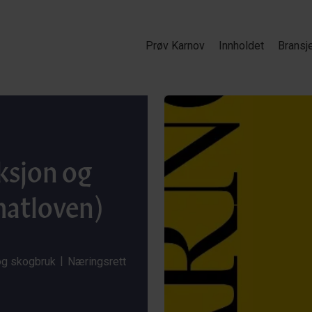
Prøv Karnov
Innholdet
Bransj
sjon og
matloven)
|