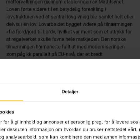
matforvaltningen gjennom etableringen av Mattilsynet.
Loven førte videre til en betydelig forenkling i
lovstrukturen ved at sentral lovgivning ble samlet helt eller
delvis i én lov. Lovarbeidet bygget videre på tilnærmingen
«fra fjord/jord til bord», hvilket var ment som et uttrykk for
at regelverket skulle favne hele matkjeden. Den norske
tilnærmingen harmonerte fullt ut med moderniseringen
som pågikk parallelt på EU-nivå, der et bredt
anvendelsesområde for næringsmiddellovgivningen ble
ansett nødvendig for å ta hensyn til
næringsmiddeltrygghet på en omfattende og fullstendig
måte (se forordning
(EU) nr. 178/2002
General Food Law
(matlovsforordningen), fortalepunkt 11–14). Matloven
Detaljer
trådte i kraft før General Food Law ble implementert som
en del av
EØS-avtalen
, men ble utformet slik at sentrale
ookies
prinsipper ble hensyntatt før innlemmelsen i
EØS-avtalen
.
 for å gi innhold og annonser et personlig preg, for å levere sos
Matloven er en klassisk hjemmelslov og gir hjemmel til
deler dessuten informasjon om hvordan du bruker nettstedet vårt,
inkorporasjon av EUs direktiver og forordninger som angår
og analysearbeid, som kan kombinere den med annen informasjon d