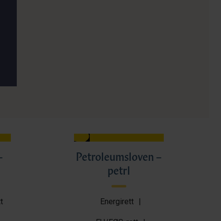
–
Petroleumsloven –
petrl
t
Energirett
|