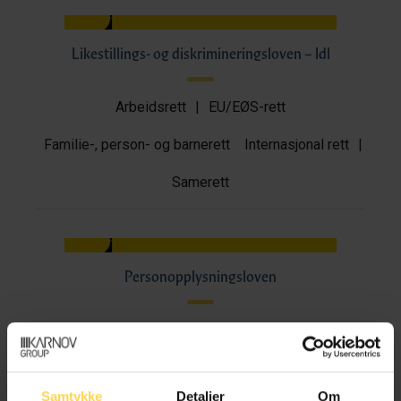
Likestillings- og diskrimineringsloven – ldl
Arbeidsrett
|
EU/EØS-rett
Familie-, person- og barnerett
Internasjonal rett
|
Samerett
Personopplysningsloven
Familie-, person- og barnerett
IKT- og medierett
Samtykke
Detaljer
Om