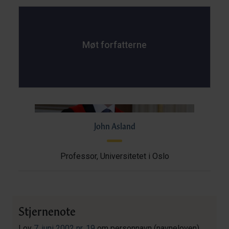
Møt forfatterne
John Asland
Professor, Universitetet i Oslo
Stjernenote
Lov
7. juni 2002 nr. 19
om personnavn (navneloven)