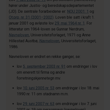
hører under Justis- og beredskapsdepartementet
(JD). De sentrale forarbeidene er:
NOU 2001: 1
og
Ot.prp. nr. 31 (2001–2002)
. Loven ble satt i kraft 1.
januar 2001 og avløste lov
29. mai 1964 nr. 1
. For
litteratur om 1964-loven se Gunnar Nerdrum,
Navneloven
, Universitetsforlaget, 1971 og Anne
Hillestad Austbø,
Navneloven
, Universitetsforlaget,
1986.
Navneloven er endret en rekke ganger, se:
lov
5. september 2003 nr. 91
om endringer i lov
om enerett til firma og andre
forretningskjennetegn mv.
lov
10. juni 2005 nr. 53
om endringar i lov 18. mai
1990 nr. 11 om stadnamn m.m.
lov
29. juni 2007 nr. 63
om endringar i lov 7. juni
2002 nr. 19 om personnavn (navneloven)