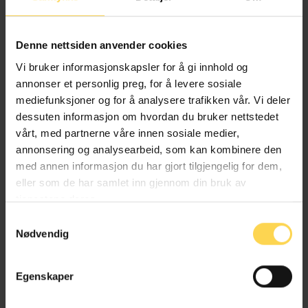
Politiregisterloven
Denne nettsiden anvender cookies
Familie-, person- og barnerett
Vi bruker informasjonskapsler for å gi innhold og
annonser et personlig preg, for å levere sosiale
Forvaltnings- og kommunalrett
mediefunksjoner og for å analysere trafikken vår. Vi deler
dessuten informasjon om hvordan du bruker nettstedet
vårt, med partnerne våre innen sosiale medier,
annonsering og analysearbeid, som kan kombinere den
Folkeregisterloven
med annen informasjon du har gjort tilgjengelig for dem,
eller som de har samlet inn gjennom din bruk av
tjenestene deres.
Familie-, person- og barnerett
Samtykkevalg
Forvaltnings- og kommunalrett
IKT- og medierett
Nødvendig
Egenskaper
Bioteknologiloven – biotl