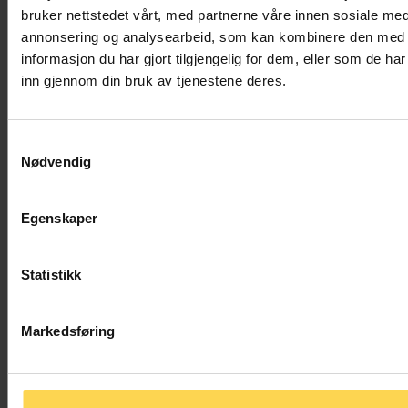
bruker nettstedet vårt, med partnerne våre innen sosiale med
annonsering og analysearbeid, som kan kombinere den med
Kontantstøtteloven
informasjon du har gjort tilgjengelig for dem, eller som de ha
inn gjennom din bruk av tjenestene deres.
Familie-, person- og barnerett
Pensjons- og trygderett
Samtykkevalg
Nødvendig
Egenskaper
Diskrimineringsombudsloven – diskrol
Statistikk
Arbeidsrett
Familie-, person- og barnerett
Internasjonal rett
|
Menneskerettigheter
Markedsføring
Sivil- og straffeprosess