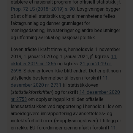
etablere et nasjonalt program for offisiell statistikk, jf.
Prop. 72 LS (2018–2019)
s. 90
. Lovgivningen bygger
på at offisiell statistikk utgjør allmennhetens felles
faktagrunnlag og danner grunnlaget for
meningsdanning, investeringer og andre beslutninger
og utforming av lokal og nasjonal politikk.
Loven trådte i kraft trinnvis, henholdsvis 1. november
2019, 1. januar 2020 og 1. januar 2021, jf. kgl.res.
11.
oktober 2019 nr. 1366
og kgl.res.
21. juni 2019 nr.
2698
. Siden er loven ikke blitt endret. Det er gitt noen
utfyllende bestemmelser til loven i forskrift
11.
desember 2020 nr. 2731
til statistikkloven
(
statistikkforskriften
) og forskrift
14. desember 2020
nr. 2753
om opplysningsplikt til den offisielle
lønnsstatistikken ved rapportering i henhold til lov om
arbeidsgivers innrapportering av ansettelses- og
inntektsforhold m.m. (a-opplysningsloven). I tillegg er
en rekke EU-forordninger gjennomført i forskrift
11.