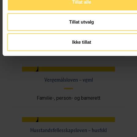
Tillat alle
Trossamfunnsloven
Tillat utvalg
Familie-, person- og barnerett
Ikke tillat
Kultur, idrett og underholdning
Vergemålsloven – vgml
Familie-, person- og barnerett
Husstandsfellesskapsloven – husfskl