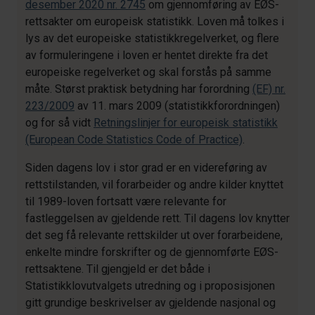
desember 2020 nr. 2745
om gjennomføring av EØS-
rettsakter om europeisk statistikk. Loven må tolkes i
lys av det europeiske statistikkregelverket, og flere
av formuleringene i loven er hentet direkte fra det
europeiske regelverket og skal forstås på samme
måte. Størst praktisk betydning har forordning
(EF) nr.
223/2009
av 11. mars 2009 (statistikkforordningen)
og for så vidt
Retningslinjer for europeisk statistikk
(European Code Statistics Code of Practice)
.
Siden dagens lov i stor grad er en videreføring av
rettstilstanden, vil forarbeider og andre kilder knyttet
til 1989-loven fortsatt være relevante for
fastleggelsen av gjeldende rett. Til dagens lov knytter
det seg få relevante rettskilder ut over forarbeidene,
enkelte mindre forskrifter og de gjennomførte EØS-
rettsaktene. Til gjengjeld er det både i
Statistikklovutvalgets utredning og i proposisjonen
gitt grundige beskrivelser av gjeldende nasjonal og