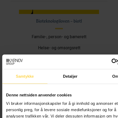
Bioteknologiloven – biotl
Familie-, person- og barnerett
Helse- og omsorgsrett
Skoler, universiteter og forskning
Samtykke
Detaljer
O
Gravplassloven
Denne nettsiden anvender cookies
Familie-, person- og barnerett
Vi bruker informasjonskapsler for å gi innhold og annonser et
personlig preg, for å levere sosiale mediefunksjoner og for å
analysere trafikken vår. Vi deler dessuten informasjon om h