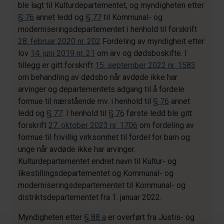
ble lagt til Kulturdepartementet, og myndigheten etter
§ 76
annet ledd og
§ 77
til Kommunal- og
moderniseringsdepartementet i henhold til forskrift
28. februar 2020 nr. 202
Fordeling av myndigheit etter
lov
14. juni 2019 nr. 21
om arv og dødsboskifte. I
tillegg er gitt forskrift
15. september 2022 nr. 1583
om behandling av dødsbo når avdøde ikke har
arvinger og departementets adgang til å fordele
formue til nærstående mv. i henhold til
§ 76
annet
ledd og
§ 77
. I henhold til
§ 76
første ledd ble gitt
forskrift
27. oktober 2023 nr. 1706
om fordeling av
formue til frivillig virksomhet til fordel for barn og
unge når avdøde ikke har arvinger.
Kulturdepartementet endret navn til Kultur- og
likestillingsdepartementet og Kommunal- og
moderniseringsdepartementet til Kommunal- og
distriktsdepartementet fra 1. januar 2022.
Myndigheten etter
§ 88 a
er overført fra Justis- og