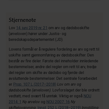
Stjernenote
Lov
14. juni 2019 nr. 21
om arv og dødsboskifte
(
arveloven
) hører under Justis- og
beredskapsdepartementet (JD).
Lovens formål er å regulere fordeling av arv og rett til
uskifte samt gjennomføring av dødsboskifter. Den
består av fire deler. Første del inneholder innledende
bestemmelser, andre del regler om rett til arv, tredje
del regler om skifte av dødsbo og fjerde del
avsluttende bestemmelser. Det sentrale forarbeidet
er
Prop. 107 L (2017–2018)
Lov om arv og
dødsboskifte (arveloven)
. Lovforslaget der ble ordrett
vedtatt, med svært få unntak. Viktig er også
NOU
2014: 1
Ny arvelov
og
NOU 2007: 16
Ny
skiftelovgivning
.
Innst. 252 L (2018–2019)
Innstilling