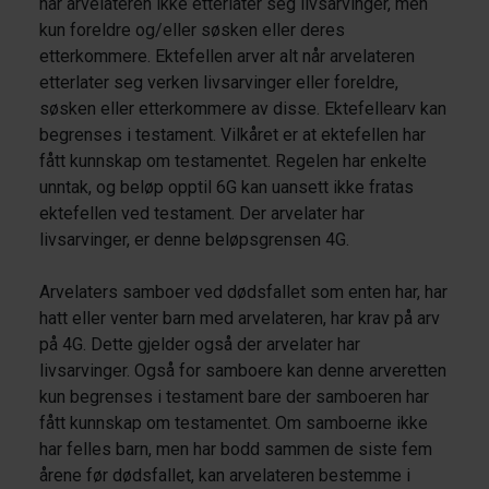
når arvelateren ikke etterlater seg livsarvinger, men
kun foreldre og/eller søsken eller deres
etterkommere. Ektefellen arver alt når arvelateren
etterlater seg verken livsarvinger eller foreldre,
søsken eller etterkommere av disse. Ektefellearv kan
begrenses i testament. Vilkåret er at ektefellen har
fått kunnskap om testamentet. Regelen har enkelte
unntak, og beløp opptil 6G kan uansett ikke fratas
ektefellen ved testament. Der arvelater har
livsarvinger, er denne beløpsgrensen 4G.
Arvelaters samboer ved dødsfallet som enten har, har
hatt eller venter barn med arvelateren, har krav på arv
på 4G. Dette gjelder også der arvelater har
livsarvinger. Også for samboere kan denne arveretten
kun begrenses i testament bare der samboeren har
fått kunnskap om testamentet. Om samboerne ikke
har felles barn, men har bodd sammen de siste fem
årene før dødsfallet, kan arvelateren bestemme i