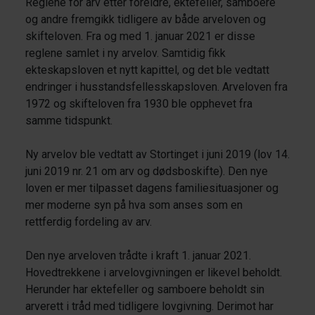
Reglene for arv etter foreldre, ektefeller, samboere
og andre fremgikk tidligere av både arveloven og
skifteloven. Fra og med 1. januar 2021 er disse
reglene samlet i ny arvelov. Samtidig fikk
ekteskapsloven et nytt kapittel, og det ble vedtatt
endringer i husstandsfellesskapsloven. Arveloven fra
1972 og skifteloven fra 1930 ble opphevet fra
samme tidspunkt.
Ny arvelov ble vedtatt av Stortinget i juni 2019 (lov 14.
juni 2019 nr. 21 om arv og dødsboskifte). Den nye
loven er mer tilpasset dagens familiesituasjoner og
mer moderne syn på hva som anses som en
rettferdig fordeling av arv.
Den nye arveloven trådte i kraft 1. januar 2021.
Hovedtrekkene i arvelovgivningen er likevel beholdt.
Herunder har ektefeller og samboere beholdt sin
arverett i tråd med tidligere lovgivning. Derimot har