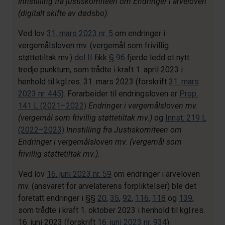
Innstilling fra justiskomiteen om Endringer i arveloven
(digitalt skifte av dødsbo)
.
Ved lov
31. mars 2023 nr. 5
om endringer i
vergemålsloven mv. (vergemål som frivillig
støttetiltak mv.)
del II
fikk
§ 96
fjerde ledd et nytt
tredje punktum, som trådte i kraft 1. april 2023 i
henhold til kgl.res. 31. mars 2023 (forskrift
31. mars
2023 nr. 445
). Forarbeider til endringsloven er
Prop.
141 L (2021–2022)
Endringer i vergemålsloven mv.
(vergemål som frivillig støttetiltak mv.)
og
Innst. 219 L
(2022–2023)
Innstilling fra Justiskomiteen om
Endringer i vergemålsloven mv. (vergemål som
frivillig støttetiltak mv.)
.
Ved lov
16. juni 2023 nr. 59
om endringer i arveloven
mv. (ansvaret for arvelaterens forpliktelser) ble det
foretatt endringer i §§
20
,
35
,
92
,
116
,
118
og
139
,
som trådte i kraft 1. oktober 2023 i henhold til kgl.res.
16. juni 2023 (forskrift
16. juni 2023 nr. 934
).