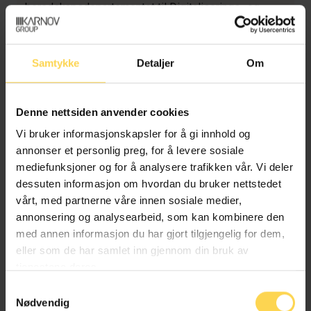
beredskapsdepartementet til Digitaliserings- og
forvaltningsdepartementet med virkning fra 1.
november 2024 i henhold til kgl.res. 1. november
2024 (forskrift
1. november 2024 nr. 2625
Overføring
Samtykke
Detaljer
Om
av myndigheten etter lov
14. juni 2019 nr. 21
om arv
og dødsboskifte § 88a fra Justis- og
beredskapsdepartementet til Digitaliserings- og
Denne nettsiden anvender cookies
forvaltningsdepartementet). Med hjemmel i
§ 88 a
er
Vi bruker informasjonskapsler for å gi innhold og
gitt forskrift
19. desember 2024 nr. 3276
om Digitalt
annonser et personlig preg, for å levere sosiale
dødsbo.
mediefunksjoner og for å analysere trafikken vår. Vi deler
dessuten informasjon om hvordan du bruker nettstedet
Forvaltningsansvaret etter
§ 99 a
fjerde og femte
vårt, med partnerne våre innen sosiale medier,
ledd er overført fra Justis- og
annonsering og analysearbeid, som kan kombinere den
beredskapsdepartementet til Landbruks- og
med annen informasjon du har gjort tilgjengelig for dem,
matdepartementet ved forskrift
28. mai 2021 nr. 1701
eller som de har samlet inn gjennom din bruk av
Overføring av forvaltningsansvaret for lov
14. juni
tjenestene deres.
2019 nr. 21
om arv og dødsboskifte
§ 99a
fjerde og
femte ledd fra Justis- og beredskapsdepartementet
Samtykkevalg
til Landbruks- og matdepartementet. Myndigheten
Nødvendig