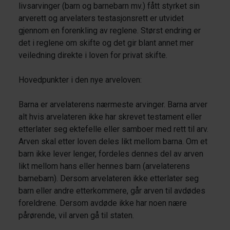
livsarvinger (barn og barnebarn mv.) fått styrket sin
arverett og arvelaters testasjonsrett er utvidet
gjennom en forenkling av reglene. Størst endring er
det i reglene om skifte og det gir blant annet mer
veiledning direkte i loven for privat skifte.
Hovedpunkter i den nye arveloven:
Barna er arvelaterens nærmeste arvinger. Barna arver
alt hvis arvelateren ikke har skrevet testament eller
etterlater seg ektefelle eller samboer med rett til arv.
Arven skal etter loven deles likt mellom barna. Om et
barn ikke lever lenger, fordeles dennes del av arven
likt mellom hans eller hennes barn (arvelaterens
barnebarn). Dersom arvelateren ikke etterlater seg
barn eller andre etterkommere, går arven til avdødes
foreldrene. Dersom avdøde ikke har noen nære
pårørende, vil arven gå til staten.