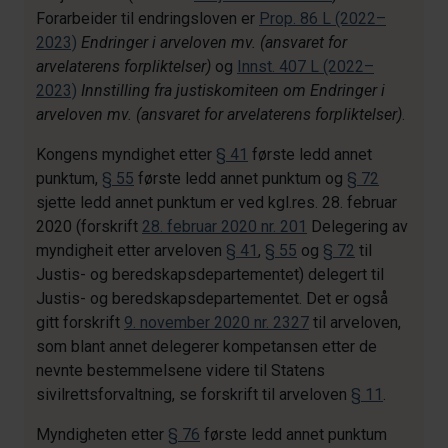
Forarbeider til endringsloven er
Prop. 86 L (2022–
2023)
Endringer i arveloven mv. (ansvaret for
arvelaterens forpliktelser)
og
Innst. 407 L (2022–
2023)
Innstilling fra justiskomiteen om Endringer i
arveloven mv. (ansvaret for arvelaterens forpliktelser)
.
Kongens myndighet etter
§ 41
første ledd annet
punktum,
§ 55
første ledd annet punktum og
§ 72
sjette ledd annet punktum er ved kgl.res. 28. februar
2020 (forskrift
28. februar 2020 nr. 201
Delegering av
myndigheit etter arveloven
§ 41
,
§ 55
og
§ 72
til
Justis- og beredskapsdepartementet) delegert til
Justis- og beredskapsdepartementet. Det er også
gitt forskrift
9. november 2020 nr. 2327
til arveloven,
som blant annet delegerer kompetansen etter de
nevnte bestemmelsene videre til Statens
sivilrettsforvaltning, se forskrift til arveloven
§ 11
.
Myndigheten etter
§ 76
første ledd annet punktum