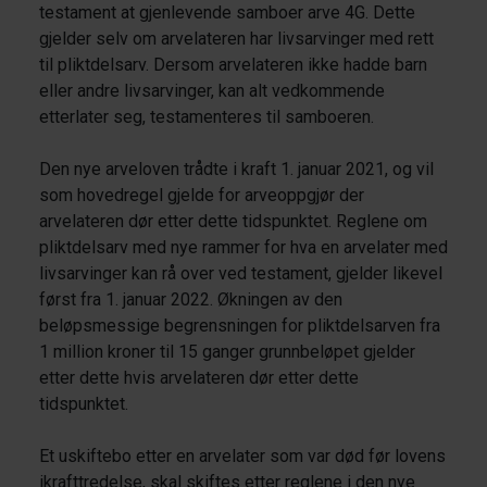
testament at gjenlevende samboer arve 4G. Dette
gjelder selv om arvelateren har livsarvinger med rett
til pliktdelsarv. Dersom arvelateren ikke hadde barn
eller andre livsarvinger, kan alt vedkommende
etterlater seg, testamenteres til samboeren.
Den nye arveloven trådte i kraft 1. januar 2021, og vil
som hovedregel gjelde for arveoppgjør der
arvelateren dør etter dette tidspunktet. Reglene om
pliktdelsarv med nye rammer for hva en arvelater med
livsarvinger kan rå over ved testament, gjelder likevel
først fra 1. januar 2022. Økningen av den
beløpsmessige begrensningen for pliktdelsarven fra
1 million kroner til 15 ganger grunnbeløpet gjelder
etter dette hvis arvelateren dør etter dette
tidspunktet.
Et uskiftebo etter en arvelater som var død før lovens
ikrafttredelse, skal skiftes etter reglene i den nye