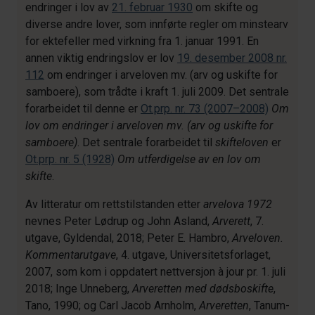
endringer i lov av
21. februar 1930
om skifte og
diverse andre lover, som innførte regler om minstearv
for ektefeller med virkning fra 1. januar 1991. En
annen viktig endringslov er lov
19. desember 2008 nr.
112
om endringer i arveloven mv. (arv og uskifte for
samboere), som trådte i kraft 1. juli 2009. Det sentrale
forarbeidet til denne er
Ot.prp. nr. 73 (2007–2008)
Om
lov om endringer i arveloven mv. (arv og uskifte for
samboere)
. Det sentrale forarbeidet til
skifteloven
er
Ot.prp. nr. 5 (1928)
Om utferdigelse av en lov om
skifte
.
Av litteratur om rettstilstanden etter
arvelova 1972
nevnes Peter Lødrup og John Asland,
Arverett
, 7.
utgave, Gyldendal, 2018; Peter E. Hambro,
Arveloven.
Kommentarutgave
, 4. utgave, Universitetsforlaget,
2007, som kom i oppdatert nettversjon à jour pr. 1. juli
2018; Inge Unneberg,
Arveretten med dødsboskifte
,
Tano, 1990; og Carl Jacob Arnholm,
Arveretten
, Tanum-