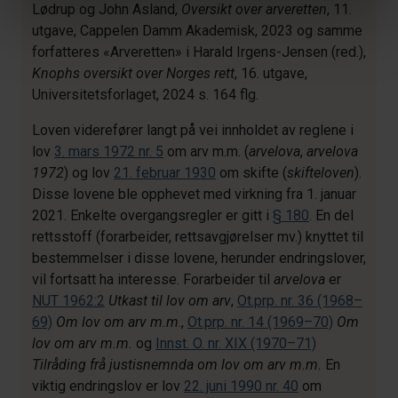
Lødrup og John Asland,
Oversikt over arveretten
, 11.
utgave, Cappelen Damm Akademisk, 2023 og samme
forfatteres «Arveretten» i Harald Irgens-Jensen (red.),
Knophs oversikt over Norges rett
, 16. utgave,
Universitetsforlaget, 2024 s. 164 flg.
Loven viderefører langt på vei innholdet av reglene i
lov
3. mars 1972 nr. 5
om arv m.m. (
arvelova
,
arvelova
1972
) og lov
21. februar 1930
om skifte (
skifteloven
).
Disse lovene ble opphevet med virkning fra 1. januar
2021. Enkelte overgangsregler er gitt i
§ 180
. En del
rettsstoff (forarbeider, rettsavgjørelser mv.) knyttet til
bestemmelser i disse lovene, herunder endringslover,
vil fortsatt ha interesse. Forarbeider til
arvelova
er
NUT 1962:2
Utkast til lov om arv
,
Ot.prp. nr. 36 (1968–
69)
Om lov om arv
m.m
.,
Ot.prp. nr. 14 (1969–70)
Om
lov om arv m.m.
og
Innst. O. nr. XIX (1970–71)
Tilråding frå justisnemnda om lov om arv m.m.
En
viktig endringslov er lov
22. juni 1990 nr. 40
om