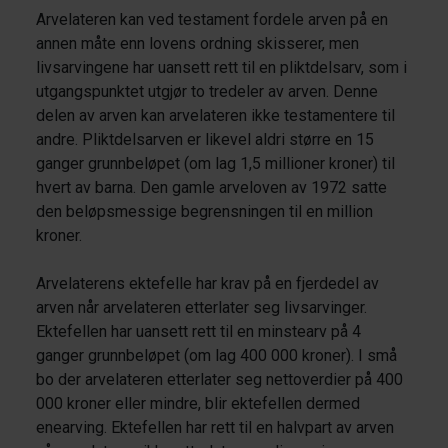
Arvelateren kan ved testament fordele arven på en
annen måte enn lovens ordning skisserer, men
livsarvingene har uansett rett til en pliktdelsarv, som i
utgangspunktet utgjør to tredeler av arven. Denne
delen av arven kan arvelateren ikke testamentere til
andre. Pliktdelsarven er likevel aldri større en 15
ganger grunnbeløpet (om lag 1,5 millioner kroner) til
hvert av barna. Den gamle arveloven av 1972 satte
den beløpsmessige begrensningen til en million
kroner.
Arvelaterens ektefelle har krav på en fjerdedel av
arven når arvelateren etterlater seg livsarvinger.
Ektefellen har uansett rett til en minstearv på 4
ganger grunnbeløpet (om lag 400 000 kroner). I små
bo der arvelateren etterlater seg nettoverdier på 400
000 kroner eller mindre, blir ektefellen dermed
enearving. Ektefellen har rett til en halvpart av arven