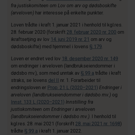
fra justiskomiteen om Lov om arv og dødsboskifte
(arveloven)
har interesse på enkelte punkter.
Loven trådte i kraft 1. januar 2021 i henhold til kgl.res.
28. februar 2020 (forskrift
28. februar 2020 nr. 200
om
ikraftsetjing av lov
14. juni 2019 nr. 21
om arv og
dødsboskifte) med hjemmel i lovens
§ 179
.
Loven er endret ved lov
18. desember 2020 nr. 149
om endringer i arveloven (landbrukseiendommer i
dødsbo mv.), som med unntak av
§ 99 a
trådte i kraft
straks, se lovens
del II
nr. 1. Forarbeider til
endringsloven er
Prop. 21 L (2020–2021)
Endringer i
arveloven (landbrukseiendommer i dødsbo mv.)
og
Innst. 133 L (2020–2021)
Innstilling fra
justiskomiteen om Endringer i arveloven
(landbrukseiendommer i dødsbo mv.)
. I henhold til
kgl.res. 28. mai 2021 (forskrift
28. mai 2021 nr. 1698
)
trådte
§ 99 a
i kraft 1. januar 2022.