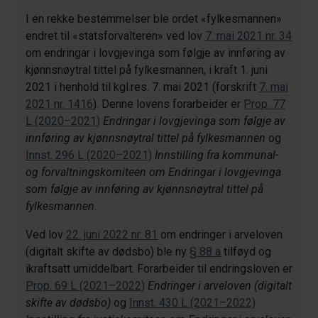
I en rekke bestemmelser ble ordet «fylkesmannen»
endret til «statsforvalteren» ved lov
7. mai 2021 nr. 34
om endringar i lovgjevinga som følgje av innføring av
kjønnsnøytral tittel på fylkesmannen, i kraft 1. juni
2021 i henhold til kgl.res. 7. mai 2021 (forskrift
7. mai
2021 nr. 1416
). Denne lovens forarbeider er
Prop. 77
L (2020–2021)
Endringar i lovgjevinga som følgje av
innføring av kjønnsnøytral tittel på fylkesmannen
og
Innst. 296 L (2020–2021)
Innstilling fra kommunal-
og forvaltningskomiteen om Endringar i lovgjevinga
som følgje av innføring av kjønnsnøytral tittel på
fylkesmannen
.
Ved lov
22. juni 2022 nr. 81
om endringer i arveloven
(digitalt skifte av dødsbo) ble ny
§ 88 a
tilføyd og
ikraftsatt umiddelbart. Forarbeider til endringsloven er
Prop. 69 L (2021–2022)
Endringer i arveloven (digitalt
skifte av dødsbo)
og
Innst. 430 L (2021–2022)