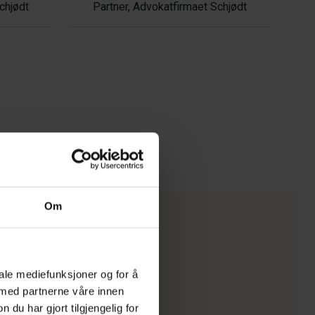
chjødt
Partner, Advokatfirmaet Schjødt
Om
iale mediefunksjoner og for å
 med partnerne våre innen
u har gjort tilgjengelig for