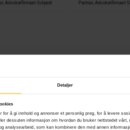
er, Advokatfirmaet Schjødt
Partner, Advokatfirmaet S
Detaljer
Stjernenote
ookies
 for å gi innhold og annonser et personlig preg, for å levere sos
Lov
15. juni 2018 nr. 38
om behandling av
deler dessuten informasjon om hvordan du bruker nettstedet vårt,
personopplysninger (
personopplysningsloven
) hører under
og analysearbeid, som kan kombinere den med annen informasjon d