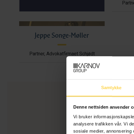
Partn
Jeppe Songe-Møller
Partner, Advokatfirmaet Schjødt
Samtykke
Denne nettsiden anvender c
Vi bruker informasjonskapsler
analysere trafikken vår. Vi 
sosiale medier, annonsering 