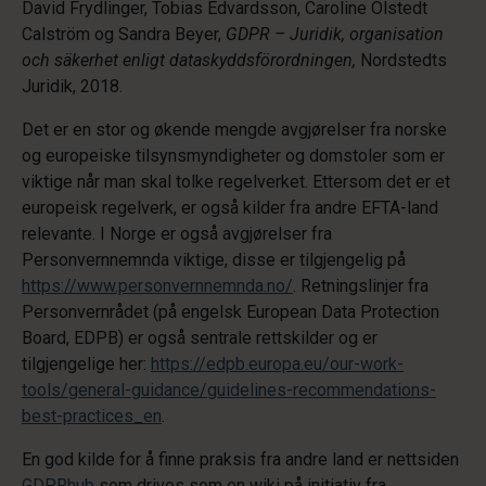
David Frydlinger, Tobias Edvardsson, Caroline Olstedt
Calström og Sandra Beyer,
GDPR – Juridik, organisation
och säkerhet enligt dataskyddsförordningen,
Nordstedts
Juridik, 2018.
Det er en stor og økende mengde avgjørelser fra norske
og europeiske tilsynsmyndigheter og domstoler som er
viktige når man skal tolke regelverket. Ettersom det er et
europeisk regelverk, er også kilder fra andre EFTA-land
relevante. I Norge er også avgjørelser fra
Personvernnemnda viktige, disse er tilgjengelig på
https://www.personvernnemnda.no/
. Retningslinjer fra
Personvernrådet (på engelsk European Data Protection
Board, EDPB) er også sentrale rettskilder og er
tilgjengelige her:
https://edpb.europa.eu/our-work-
tools/general-guidance/guidelines-recommendations-
best-practices_en
.
En god kilde for å finne praksis fra andre land er nettsiden
GDPRhub
som drives som en wiki på initiativ fra