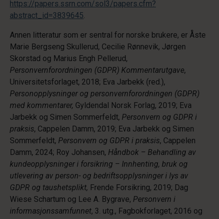
https://papers.ssrn.com/sol3/papers.cfm?
abstract_id=3839645
.
Annen litteratur som er sentral for norske brukere, er Åste
Marie Bergseng Skullerud, Cecilie Rønnevik, Jørgen
Skorstad og Marius Engh Pellerud,
Personvernforordningen (GDPR) Kommentarutgave
,
Universitetsforlaget, 2018; Eva Jarbekk (red.),
Personopplysninger og personvernforordningen (GDPR)
med kommentarer,
Gyldendal Norsk Forlag, 2019; Eva
Jarbekk og Simen Sommerfeldt,
Personvern og GDPR i
praksis
, Cappelen Damm, 2019; Eva Jarbekk og Simen
Sommerfeldt,
Personvern og GDPR i praksis
, Cappelen
Damm, 2024; Roy Johansen,
Håndbok –
Behandling av
kundeopplysninger i forsikring – Innhenting, bruk og
utlevering av person- og bedriftsopplysninger i lys av
GDPR og taushetsplikt,
Frende Forsikring, 2019; Dag
Wiese Schartum og Lee A. Bygrave,
Personvern i
informasjonssamfunnet
, 3. utg., Fagbokforlaget, 2016 og