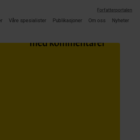
Forfatterportalen
er
Våre spesialister
Publikasjoner
Om oss
Nyheter