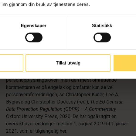
Justis- og beredskapsdepartementet (JD). Loven angir at
 inn gjennom din bruk av tjenestene deres.
forordning
(EU) 2016/679
(personvernforordningen
)
gjelder som norsk lov. Både personopplysningsloven og
forordningen har omfattende bestemmelser om
Egenskaper
Statistikk
behandling av personopplysninger som har stor
innvirkning på både individer, privat næringsliv og offentlig
sektor. Personopplysningsloven erstatter
tidligere
lov
14.
april 2000 nr. 31
. Forarbeidene til loven er
Prop. 56 LS
82017–2018)
.
Tillat utvalg
Det finnes flere norske kommentarutgaver til
personopplysningsloven, men den mest omfattende
kommentaren er på engelsk og omfatter kun selve
personvernforordningen, se Christopher Kuner, Lee A.
Bygrave og Christopher Docksey (red.),
The EU General
Data Protection Regulation (GDPR) – A Commenatry,
Oxford University Press, 2020. De har også utgitt en
oversikt over endringer mellom 1. august 2019 til 1. januar
2021, som er tilgjengelig her: