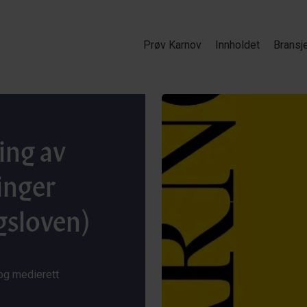
Prøv Karnov
Innholdet
Bransj
ing av
inger
gsloven)