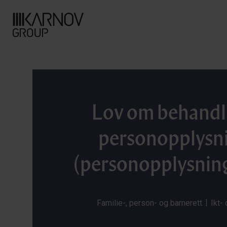
Lov om behandl
personopplysn
(personopplysnin
|