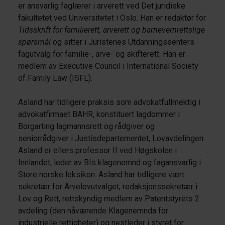
er ansvarlig faglærer i arverett ved Det juridiske
fakultetet ved Universitetet i Oslo. Han er redaktør for
Tidsskrift for familierett, arverett og barnevernrettslige
spørsmål
og sitter i Juristenes Utdanningssenters
fagutvalg for familie-, arve- og skifterett. Han er
medlem av Executive Council i International Society
of Family Law (ISFL).
Asland har tidligere praksis som advokatfullmektig i
advokatfirmaet BAHR, konstituert lagdommer i
Borgarting lagmannsrett og rådgiver og
seniorrådgiver i Justisdepartementet, Lovavdelingen.
Asland er ellers professor II ved Høgskolen i
Innlandet, leder av BIs klagenemnd og fagansvarlig i
Store norske leksikon. Asland har tidligere vært
sekretær for Arvelovutvalget, redaksjonssekretær i
Lov og Rett, rettskyndig medlem av Patentstyrets 2.
avdeling (den nåværende Klagenemnda for
industrielle rettigheter) og nestleder i styret for