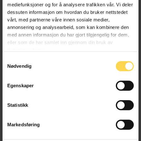
mediefunksjoner og for å analysere trafikken vår. Vi deler
dessuten informasjon om hvordan du bruker nettstedet
Birgitte Hagland
vårt, med partnerne våre innen sosiale medier,
annonsering og analysearbeid, som kan kombinere den
Professor, Universitetet i Oslo
med annen informasjon du har gjort tilgjengelig for dem,
eller som de har samlet inn gjennom din bruk av
tjenestene deres.
Samtykkevalg
Nødvendig
Katrine Broch Hauge
Egenskaper
Førsteamanuensis, Universitetet i Oslo
Statistikk
Maria Astrup Hjort
Markedsføring
Studiedekan og professor, Universitetet i Oslo