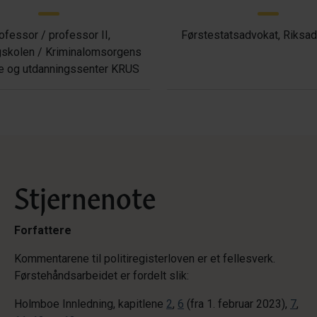
ofessor / professor II,
Førstestatsadvokat, Riksa
gskolen / Kriminalomsorgens
e og utdanningssenter KRUS
Stjernenote
Forfattere
Kommentarene til politiregisterloven er et fellesverk.
Førstehåndsarbeidet er fordelt slik:
Holmboe
Innledning, kapitlene
2
,
6
(fra 1. februar 2023),
7
,