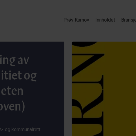
Prøv Karnov
Innholdet
Bransj
ing av
itiet og
heten
loven)