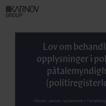
Lov om behandl
opplysninger i pol
påtalemyndig
(politiregister
|