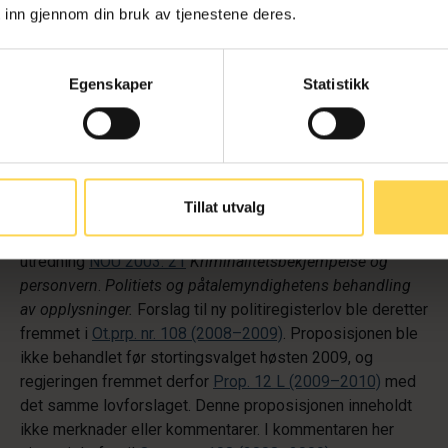
strafferegistrering. Videre ble regler om taushetsplikt og
 inn gjennom din bruk av tjenestene deres.
DNA-registeret i straffeprosessloven overført til
politiregisterloven. Også politiregisterloven
§ 24
om
Egenskaper
Statistikk
taushetsplikt ble endret for å tilpasse den til
politiregisterloven. Politiregisterloven førte også til en
rekke endringer i andre lover, som det fører for langt å gå
inn på her.
Forarbeider
Tillat utvalg
Loven ble forberedt av et offentlig utvalg, som fremla sin
utredning
NOU 2003: 21
Kriminalitetsbekjempelse og
personvern
.
Politiets og påtalemyndighetens behandling
av opplysninger.
Forslag til ny politiregisterlov ble deretter
fremmet i
Ot.prp. nr. 108 (2008–2009)
. Proposisjonen ble
ikke behandlet før stortingsvalget høsten 2009, og
regjeringen fremmet derfor
Prop. 12 L (2009–2010)
med
det samme lovforslaget. Denne proposisjonen inneholdt
ikke merknader eller kommentarer. I kommentaren her