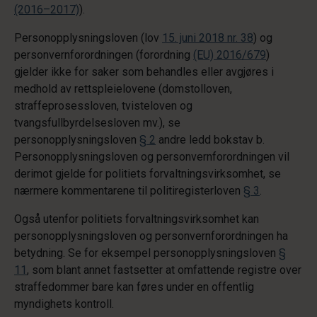
(2016–2017)
).
Personopplysningsloven (lov
15. juni 2018 nr. 38
) og
personvernforordningen (forordning
(EU) 2016/679
)
gjelder ikke for saker som behandles eller avgjøres i
medhold av rettspleielovene (domstolloven,
straffeprosessloven, tvisteloven og
tvangsfullbyrdelsesloven mv.), se
personopplysningsloven
§ 2
andre ledd bokstav b.
Personopplysningsloven og personvernforordningen vil
derimot gjelde for politiets forvaltningsvirksomhet, se
nærmere kommentarene til politiregisterloven
§ 3
.
Også utenfor politiets forvaltningsvirksomhet kan
personopplysningsloven og personvernforordningen ha
betydning. Se for eksempel personopplysningsloven
§
11
, som blant annet fastsetter at omfattende registre over
straffedommer bare kan føres under en offentlig
myndighets kontroll.