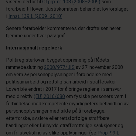
viser vi derfor til
Ot.prp. nr. 108 (2008–2009)
som
forarbeid til loven. Justiskomiteen behandlet lovforslaget
i
Innst. 139 L (2009–2010)
.
Senere forarbeider kommenteres der drøftelsen hører
hjemme under hver paragraf.
Internasjonalt
regelverk
Politiregisterloven bygget opprinnelig på Rådets
rammebeslutning
2008/977/JIS
av 27. november 2008
om vern av personopplysninger i forbindelse med
politisamarbeid og rettslig samarbeid i straffesaker.
Loven ble endret i 2017 for å bringe reglene i samsvar
med direktiv
(EU) 2016/680
om fysiske personers vern i
forbindelse med kompetente myndigheters behandling av
personopplysninger med sikte på å forebygge,
etterforske, avsløre eller rettsforfølge straffbare
handlinger eller fullbyrde strafferettslige sanksjoner og
om fri utveksling av slike opplysninger (se
Prop. 99 L