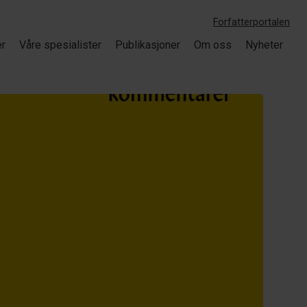
Forfatterportalen
er
Våre spesialister
Publikasjoner
Om oss
Nyheter