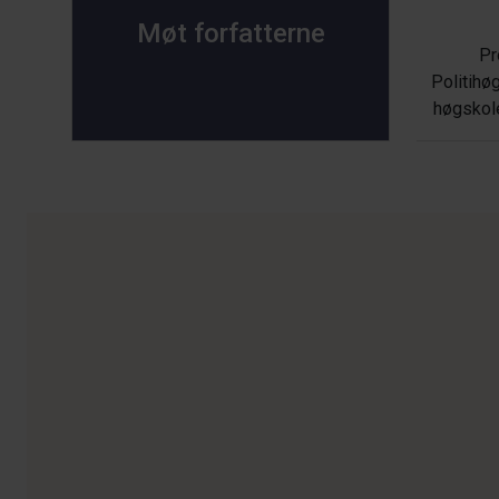
Møt forfatterne
Pr
Politihø
høgskol