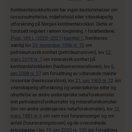
Kontinentalsokkelloven har ingen bestemmelser om
ressursutnyttelse, miljøforhold eller vitenskapelig
utforskning på Norges kontinentalsokkel. Dette er
forutsatt regulert i annen lovgivning. I forarbeidene,
Prop. 185 L (2020–2021)
kapittel 1
, fremheves
særlig lov
29. november 1996 nr. 72
om
petroleumsvirksomhet (petroleumsloven), lov
22.
mars 2019 nr. 7
om mineralvirksomhet på
kontinentalsokkelen (havbunnsmineralloven), lov
6.
juni 2008 nr. 37
om forvaltning av viltlevande marine
ressursar (havressurslova), lov
21. juni 1963 nr. 12
om
vitenskapelig utforskning og undersøkelse etter og
utnyttelse av andre undersjøiske naturforekomster
enn petroleumsforekomster og mineralforekomster
(lov om andre undersjøiske naturforekomster), lov
13.
mars 1981 nr. 6
om vern mot forurensninger og om
avfall (forurensningsloven) og de overordnede
prinsippene i lov
19. juni 2009 nr. 100
om forvaltning