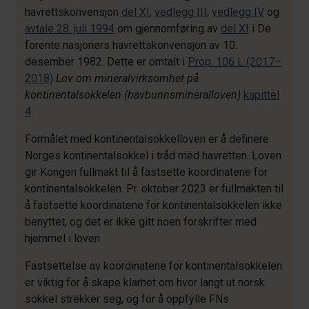
havrettskonvensjon
del XI
,
vedlegg III
,
vedlegg IV
og
avtale 28. juli 1994
om gjennomføring av
del XI
i De
forente nasjoners havrettskonvensjon av 10.
desember 1982. Dette er omtalt i
Prop. 106 L (2017–
2018)
Lov om mineralvirksomhet på
kontinentalsokkelen (havbunnsmineralloven)
kapittel
4
.
Formålet med kontinentalsokkelloven er å definere
Norges kontinentalsokkel i tråd med havretten. Loven
gir Kongen fullmakt til å fastsette koordinatene for
kontinentalsokkelen. Pr. oktober 2023 er fullmakten til
å fastsette koordinatene for kontinentalsokkelen ikke
benyttet, og det er ikke gitt noen forskrifter med
hjemmel i loven.
Fastsettelse av koordinatene for kontinentalsokkelen
er viktig for å skape klarhet om hvor langt ut norsk
sokkel strekker seg, og for å oppfylle FNs