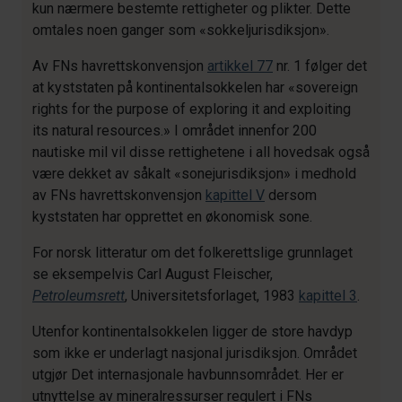
kun nærmere bestemte rettigheter og plikter. Dette
omtales noen ganger som «sokkeljurisdiksjon».
Av FNs havrettskonvensjon
artikkel 77
nr. 1 følger det
at kyststaten på kontinentalsokkelen har «sovereign
rights for the purpose of exploring it and exploiting
its natural resources.» I området innenfor 200
nautiske mil vil disse rettighetene i all hovedsak også
være dekket av såkalt «sonejurisdiksjon» i medhold
av FNs havrettskonvensjon
kapittel V
dersom
kyststaten har opprettet en økonomisk sone.
For norsk litteratur om det folkerettslige grunnlaget
se eksempelvis Carl August Fleischer,
Petroleumsrett
, Universitetsforlaget, 1983
kapittel 3
.
Utenfor kontinentalsokkelen ligger de store havdyp
som ikke er underlagt nasjonal jurisdiksjon. Området
utgjør Det internasjonale havbunnsområdet. Her er
utnyttelse av mineralressurser regulert i FNs