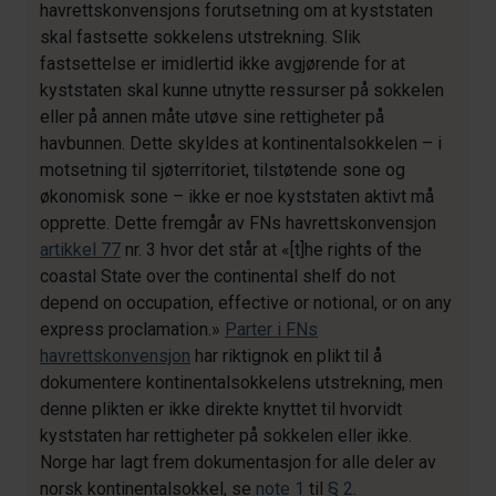
havrettskonvensjons forutsetning om at kyststaten
skal fastsette sokkelens utstrekning. Slik
fastsettelse er imidlertid ikke avgjørende for at
kyststaten skal kunne utnytte ressurser på sokkelen
eller på annen måte utøve sine rettigheter på
havbunnen. Dette skyldes at kontinentalsokkelen – i
motsetning til sjøterritoriet, tilstøtende sone og
økonomisk sone – ikke er noe kyststaten aktivt må
opprette. Dette fremgår av FNs havrettskonvensjon
artikkel 77
nr. 3 hvor det står at «[t]he rights of the
coastal State over the continental shelf do not
depend on occupation, effective or notional, or on any
express proclamation.»
Parter i FNs
havrettskonvensjon
har riktignok en plikt til å
dokumentere kontinentalsokkelens utstrekning, men
denne plikten er ikke direkte knyttet til hvorvidt
kyststaten har rettigheter på sokkelen eller ikke.
Norge har lagt frem dokumentasjon for alle deler av
norsk kontinentalsokkel, se
note 1
til
§ 2
.