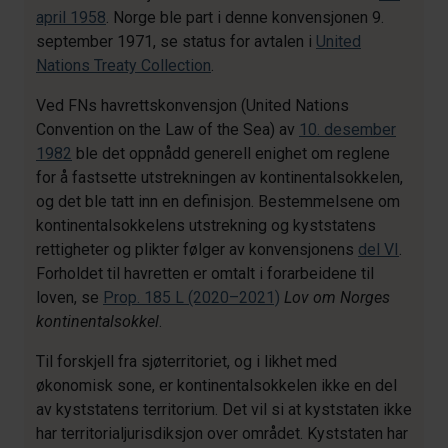
april 1958
. Norge ble part i denne konvensjonen 9.
september 1971, se status for avtalen i
United
Nations Treaty Collection
.
Ved FNs havrettskonvensjon (United Nations
Convention on the Law of the Sea) av
10. desember
1982
ble det oppnådd generell enighet om reglene
for å fastsette utstrekningen av kontinentalsokkelen,
og det ble tatt inn en definisjon. Bestemmelsene om
kontinentalsokkelens utstrekning og kyststatens
rettigheter og plikter følger av konvensjonens
del VI
.
Forholdet til havretten er omtalt i forarbeidene til
loven, se
Prop. 185 L (2020–2021)
Lov om Norges
kontinentalsokkel
.
Til forskjell fra sjøterritoriet, og i likhet med
økonomisk sone, er kontinentalsokkelen ikke en del
av kyststatens territorium. Det vil si at kyststaten ikke
har territorialjurisdiksjon over området. Kyststaten har