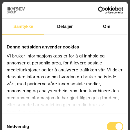
Angrerettloven – angrl
EU/EØS-rett
Samtykke
Detaljer
Om
Forbruker-, kjøps- og konkurranserett
Næringsrett
Denne nettsiden anvender cookies
Vi bruker informasjonskapsler for å gi innhold og
annonser et personlig preg, for å levere sosiale
mediefunksjoner og for å analysere trafikken vår. Vi deler
Bilansvarslova – bal
dessuten informasjon om hvordan du bruker nettstedet
vårt, med partnerne våre innen sosiale medier,
annonsering og analysearbeid, som kan kombinere den
Erstatnings- og forsikringsrett
med annen informasjon du har gjort tilgjengelig for dem,
eller som de har samlet inn gjennom din bruk av
Transport og kommunikasjoner
tjenestene deres.
Samtykkevalg
Nødvendig