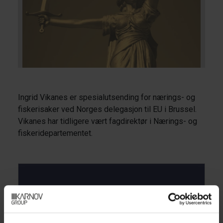
Ingrid Vikanes er spesialutsending for nærings- og
fiskerisaker ved Norges delegasjon til EU i Brussel.
Vikanes har tidligere vært fagdirektør i Nærings- og
fiskeridepartementet.
Forfatters utgivelser