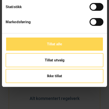
Internasjonal rett
Statistikk
Stats-, statsforfatnings- og statsborgerrett
Markedsføring
Transport og kommunikasjoner
Tillat alle
Lov om Norges kontinentalsokkel
Tillat utvalg
Energirett
|
Internasjonal rett
|
Næringsrett
Ikke tillat
Alt kommentert regelverk