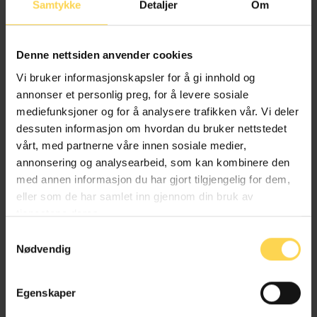
Samtykke
Detaljer
Om
Denne nettsiden anvender cookies
Vi bruker informasjonskapsler for å gi innhold og
Økonomiske soneloven
annonser et personlig preg, for å levere sosiale
mediefunksjoner og for å analysere trafikken vår. Vi deler
Fiskeri- og fangstrett og havbruk
dessuten informasjon om hvordan du bruker nettstedet
vårt, med partnerne våre innen sosiale medier,
Internasjonal rett
annonsering og analysearbeid, som kan kombinere den
med annen informasjon du har gjort tilgjengelig for dem,
Stats-, statsforfatnings- og statsborgerrett
eller som de har samlet inn gjennom din bruk av
Svalbard og biland
tjenestene deres.
Samtykkevalg
Nødvendig
Territorialfarvannsloven – terfl
Egenskaper