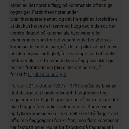
siden av det norske flagg på kommunale offentlige
bygninger. Forskriften hører under
Utenriksdepartementet, og det fremgår av forskriften
at det kan heises et fremmed flagg ved siden av det
norske flagget på kommunale bygninger eller
eiendommer som for det vesentligste benyttes av
kommunale institusjoner, når det er påkrevd av hensyn
til internasjonal høflighet, for eksempel ved offisielle
statsbesøk. Det fremmede lands flagg skal ikke gis
en mer fremtredende plass enn det norske, jf.
forskrift
6. juli 1933 nr. 3
§ 2
.
Forskrift
21. oktober 1927 nr. 9733
angående bruk av
statsflagget og handelsflagget (flaggforskriften)
regulerer offentlige flaggdager og på hvilke dager det
skal flagges fra statlige virksomheter. Kommunene
og fylkeskommunene er ikke stilt krav til å flagge ved
offisielle flaggdager i forskriften, men flere kommuner
har fastsatt egne regler for flagging på flaggdager i