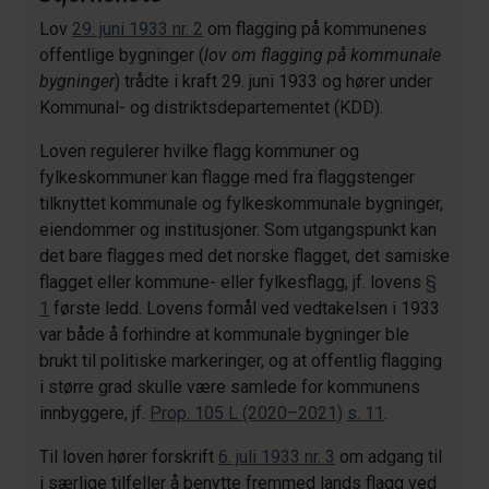
Lov
29. juni 1933 nr. 2
om flagging på kommunenes
offentlige bygninger (
lov om flagging på kommunale
bygninger
) trådte i kraft 29. juni 1933 og hører under
Kommunal- og distriktsdepartementet (KDD).
Loven regulerer hvilke flagg kommuner og
fylkeskommuner kan flagge med fra flaggstenger
tilknyttet kommunale og fylkeskommunale bygninger,
eiendommer og institusjoner. Som utgangspunkt kan
det bare flagges med det norske flagget, det samiske
flagget eller kommune- eller fylkesflagg, jf. lovens
§
1
første ledd. Lovens formål ved vedtakelsen i 1933
var både å forhindre at kommunale bygninger ble
brukt til politiske markeringer, og at offentlig flagging
i større grad skulle være samlede for kommunens
innbyggere, jf.
Prop. 105 L (2020–2021)
s. 11
.
Til loven hører forskrift
6. juli 1933 nr. 3
om adgang til
i særlige tilfeller å benytte fremmed lands flagg ved