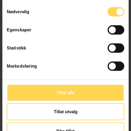
Samtykkevalg
HMS og beredskaps- og sikkerhetsrett
Nødvendig
Egenskaper
Passloven – passl
Statistikk
Forvaltnings- og kommunalrett
Internasjonal rett
Markedsføring
Miljøinformasjonsloven – mlinfl
Tillat alle
Forurensninger, klima og utslipp
Tillat utvalg
Forvaltnings- og kommunalrett
Miljøvern, natur og friluftsliv
Ikke tillat