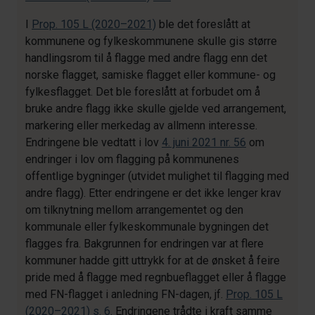
I
Prop. 105 L (2020–2021)
ble det foreslått at
kommunene og fylkeskommunene skulle gis større
handlingsrom til å flagge med andre flagg enn det
norske flagget, samiske flagget eller kommune- og
fylkesflagget. Det ble foreslått at forbudet om å
bruke andre flagg ikke skulle gjelde ved arrangement,
markering eller merkedag av allmenn interesse.
Endringene ble vedtatt i lov
4. juni 2021 nr. 56
om
endringer i lov om flagging på kommunenes
offentlige bygninger (utvidet mulighet til flagging med
andre flagg). Etter endringene er det ikke lenger krav
om tilknytning mellom arrangementet og den
kommunale eller fylkeskommunale bygningen det
flagges fra. Bakgrunnen for endringen var at flere
kommuner hadde gitt uttrykk for at de ønsket å feire
pride med å flagge med regnbueflagget eller å flagge
med FN-flagget i anledning FN-dagen, jf.
Prop. 105 L
(2020–2021)
s. 6
. Endringene trådte i kraft samme