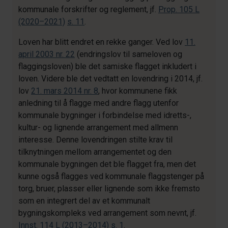
kommunale forskrifter og reglement, jf.
Prop. 105 L
(2020–2021)
s. 11
.
Loven har blitt endret en rekke ganger. Ved lov
11.
april 2003 nr. 22
(endringslov til sameloven og
flaggingsloven) ble det samiske flagget inkludert i
loven. Videre ble det vedtatt en lovendring i 2014, jf.
lov
21. mars 2014 nr. 8
, hvor kommunene fikk
anledning til å flagge med andre flagg utenfor
kommunale bygninger i forbindelse med idretts-,
kultur- og lignende arrangement med allmenn
interesse. Denne lovendringen stilte krav til
tilknytningen mellom arrangementet og den
kommunale bygningen det ble flagget fra, men det
kunne også flagges ved kommunale flaggstenger på
torg, bruer, plasser eller lignende som ikke fremsto
som en integrert del av et kommunalt
bygningskompleks ved arrangement som nevnt, jf.
Innst. 114 L (2013–2014)
s. 1
.