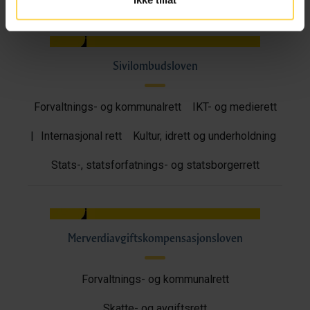
Sivilombudsloven
Forvaltnings- og kommunalrett
IKT- og medierett
|
Internasjonal rett
Kultur, idrett og underholdning
Stats-, statsforfatnings- og statsborgerrett
Merverdiavgiftskompensasjonsloven
Forvaltnings- og kommunalrett
Skatte- og avgiftsrett