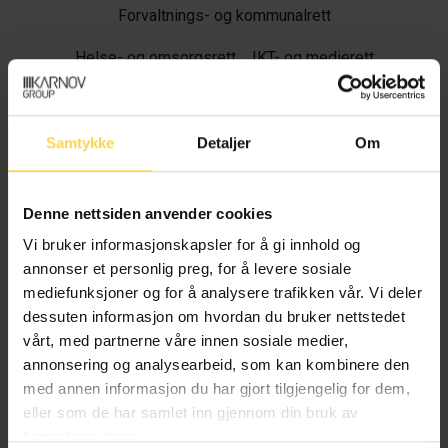
Forvaltnings- og kommunalrett
Helse- og omsorgsrett
IKT- og medierett
Samtykke
Detaljer
Om
Helseregisterloven – hregl
Denne nettsiden anvender cookies
Forvaltnings- og kommunalrett
Vi bruker informasjonskapsler for å gi innhold og
Helse- og omsorgsrett
IKT- og medierett
annonser et personlig preg, for å levere sosiale
mediefunksjoner og for å analysere trafikken vår. Vi deler
dessuten informasjon om hvordan du bruker nettstedet
vårt, med partnerne våre innen sosiale medier,
annonsering og analysearbeid, som kan kombinere den
Sivilbeskyttelsesloven
med annen informasjon du har gjort tilgjengelig for dem,
eller som de har samlet inn gjennom din bruk av
Forvaltnings- og kommunalrett
tjenestene deres.