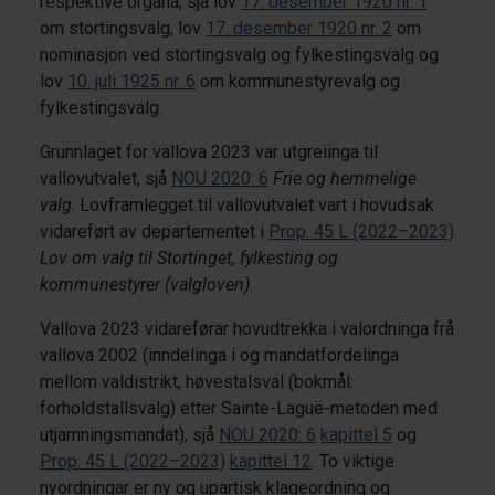
respektive organa, sjå lov
17. desember 1920 nr. 1
om stortingsvalg, lov
17. desember 1920 nr. 2
om
nominasjon ved stortingsvalg og fylkestingsvalg og
lov
10. juli 1925 nr. 6
om kommunestyrevalg og
fylkestingsvalg.
Grunnlaget for vallova 2023 var utgreiinga til
vallovutvalet, sjå
NOU 2020: 6
Frie og hemmelige
valg
. Lovframlegget til vallovutvalet vart i hovudsak
vidareført av departementet i
Prop. 45 L (2022–2023)
Lov om valg til Stortinget, fylkesting og
kommunestyrer (valgloven)
.
Vallova 2023 vidareførar hovudtrekka i valordninga frå
vallova 2002 (inndelinga i og mandatfordelinga
mellom valdistrikt, høvestalsval (bokmål:
forholdstallsvalg) etter Sainte-Laguë-metoden med
utjamningsmandat), sjå
NOU 2020: 6
kapittel 5
og
Prop. 45 L (2022–2023)
kapittel 12
. To viktige
nyordningar er ny og upartisk klageordning og