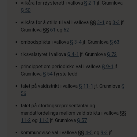
vilkåra for røysterett i vallova
§ 2-1
jf. Grunnlova
§ 50
vilkåra for å stille til val i vallova §§
3-1
og
3-3
jf.
Grunnlova §§
61
og
62
ombodsplikta i vallova
§ 3-4
jf. Grunnlova
§ 63
riksvalstyret i vallova
§ 4-1
jf. Grunnlova
§ 72
prinsippet om periodiske val i vallova
§ 9-1
jf.
Grunnlova
§ 54
fyrste ledd
talet på valdistrikt i vallova
§ 11-1
jf. Grunnlova
§
56
talet på stortingsrepresentantar og
mandatfordelinga mellom valdistrikta i vallova §§
11-2
og
11-3
jf. Grunnlova
§ 57
kommunevise val i vallova §§
4-5
og
9-3
jf.