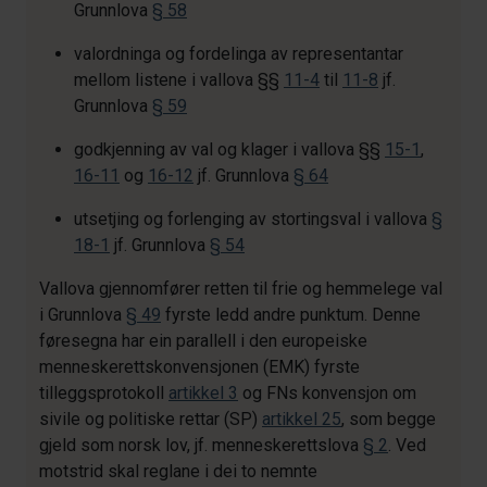
Grunnlova
§ 58
valordninga og fordelinga av representantar
mellom listene i vallova §§
11-4
til
11-8
jf.
Grunnlova
§ 59
godkjenning av val og klager i vallova §§
15-1
,
16-11
og
16-12
jf. Grunnlova
§ 64
utsetjing og forlenging av stortingsval i vallova
§
18-1
jf. Grunnlova
§ 54
Vallova gjennomfører retten til frie og hemmelege val
i Grunnlova
§ 49
fyrste ledd andre punktum. Denne
føresegna har ein parallell i den europeiske
menneskerettskonvensjonen (EMK) fyrste
tilleggsprotokoll
artikkel 3
og FNs konvensjon om
sivile og politiske rettar (SP)
artikkel 25
, som begge
gjeld som norsk lov, jf. menneskerettslova
§ 2
. Ved
motstrid skal reglane i dei to nemnte