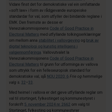
Vidare finst det for demokratiske val ein omfattande
«soft law» i form av rådgjevande europeiske
standardar for val, som utfyller dei bindande reglane i
EMK. Den fremste av desse er
Veneziakommisjonens
Code of Good Practice in
Electoral Matters
med utfyllande tolkingserklæringar
om mellom anna
stabilitet i vallovgjeving
og
bruk av
digital teknologi og kunstig intelligens i
valgjennomføringa
. Vallovutvalet la
Veneziakommisjonens
Code of Good Practice in
Electoral Matters
til grunn for utforminga av vallova
som uttrykk for ein felleseuropisk standard for
demokratiske val, sjå
NOU 2020: 6
Frie og hemmelige
valg
s.
32
–
33
.
Med heimel i vallova er det gjeve utfyllande reglar om
val til stortinget, fylkestinget og kommunestyret i
forskrift
5. november 2024 nr. 2662
om valg til
Stortinget, fylkesting og kommunestyrer