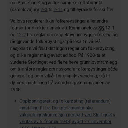
om Sametinget og andre samiske rettsforhold
(samelova) §§
2-3
til
2-11
og tilhøyrande forskrifter.
Vallova regulerer ikkje folkerøystingar eller andre
former for direkte demokrati. Kommunelova §§
12-1
og
12-2
har reglar om respektive innbyggjarforslag og
rådgjevande folkerøystingar på lokalt nivå. På
nasjonalt nivå finst det ingen reglar om folkerøysting,
og slike reglar må gjevast ad hoc. På 1900-talet
vurderte Stortinget ved fleire høve grunnlovsframlegg
om å innføre reglar om nasjonale folkerøystingar både
generelt og som vilkår for grunnlovsendring, sjå til
dømes innstillinga frå valordningskommisjonen av
1948:
Oppløsningsrett og folkerøsting (referendum):
innstilling III fra Den parlamentariske
valgordningskommisjon nedsatt ved Stortingets
vedtak av 6. februar 1948; avgitt 27. november