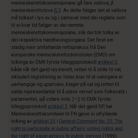
menneskerettskonvensjonane gå føre vallova, jf.
menneskerettslova
§ 3
. Av dette følgjer det at vallova
må tolkast i lys av og i samsvar med dei reglane som
til ei kvar tid følgjer av dei nemnte
menneskerettskonvensjonane, slik dei blir tolka av
dei respektive handhevingsorgana. Det finst ein
stadig meir omfattande rettspraksis frå Den
europeiske menneskerettsdomstolen (EMD) om
tolkinga av EMK fyrste tilleggsprotokoll
artikkel 3
,
både når det gjeld røysterett, retten til å stille til val,
inkludert registrering av lister, krav til at valorgana er
uavhengige og upartiske, klager på val og retten til
valde representantar til å utøve vervet som folkevald i
parlamentet, sjå vidare note
1
–
3
til EMK fyrste
tilleggsprotokoll
artikkel 3
. Når det gjeld SP, har
Menneskerettskomiteen til FN gjeve ei utfyllande
tolking av
artikkel 25
i
General Comment No. 25: The
right to participate in public affairs, voting rights and
the right of equal access to public service
(1996).