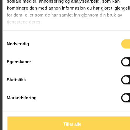
sosiale medier, annonsering og analysearbeid, som kan
Få gratis prøvetilgang
kombinere den med annen informasjon du har gjort tilgjengel
for dem, eller som de har samlet inn gjennom din bruk av
Ta kontakt om du vil ha gratis prøvetilgang til
tjenestene deres.
Karnov Lovkommentarer
Samtykkevalg
Nødvendig
Kontakt oss
Egenskaper
Statistikk
Annet kommentert regelverk innen
Forvaltnings- og kommunalrett og
Markedsføring
Stats-, statsforfatnings- og
statsborgerrett
Tillat alle