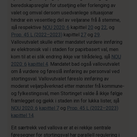
beredskapsreglar for utsetjing eller forlenging av
valet og omval dersom usedvanlege situasjonar
hindrar ein vesentleg del av veljarane frå å stemme,
sjå respektive
NOU 2020: 6
kapittel
20
og
22
, og
Prop. 45 L (2022–2023)
kapittel
27
og
29
.
Vallovutvalet skulle etter mandatet vurdere innføring
av elektronisk val i staden for papirbasert val, men
kom til at ei slik endring ikkje var tilrådeleg, sjå
NOU
2020: 6
kapittel 4
. Mandatet bad også vallovutvalet
om å vurdere og føreslå innføring av personval ved
stortingsval. Vallovutvalet føreslo innføring av
moderat veljarpåverknad etter mønster frå kommune-
og fylkestingsval, men Stortinget valde å ikkje følgje
framlegget og gjekk i staden inn for lukka lister, sjå
NOU 2020: 6
kapittel 7
og
Prop. 45 L (2022–2023)
kapittel 14
.
Eit særtrekk ved vallova er at ei rekkje sentrale
føresegner for stortingsval har parallell regulering i