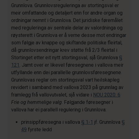
Grunnlova. Grunnlovsreguleringa av stortingsval er
meir omfattande og detaljert enn for andre organ og
ordningar nemnt i Grunnlova. Det juridiske føremålet
med reguleringa av sentrale delar av valordninga og
røysterett i Grunnlova er å verne desse mot endringar
som følgje av knappe og skiftande politiske fleirtal,
då grunnlovsendringar krev støtte frå 2/3 fleirtal i
Stortinget etter eit nytt stortingsval, sjå Grunnlova
§
121
. Jamt over er likevel føresegnene i vallova meir
utfyllande enn dei parallelle grunnlovsføresegnene.
Grunnlovas reglar om stortingsval vart heilskapleg
revidert i samband med vallova 2023 på grunnlag av
framlegg frå vallovutvalet, sjå vidare i
NOU 2020: 6
Frie og hemmelige valg
. Følgjande føresegner i
vallova har ei parallell regulering i Grunnlova:
prinsippføresegna i vallova
§ 1-1
jf. Grunnlova
§
49
fyrste ledd