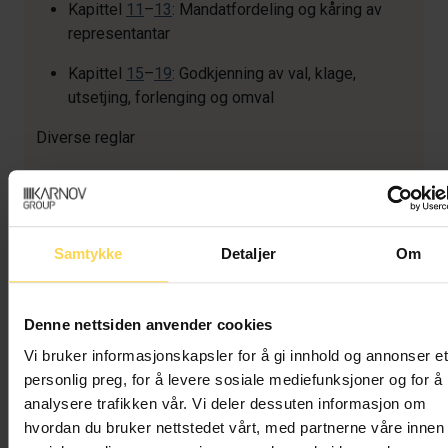
Kapittel
11
–
13
: Mandatfordeling og kåring av
representantar
Kapittel
15
–
19
: Godkjenning av val, klage,
utsetjing, forlenging og omval
Diverse reglar
Kapittel 14
: Fleirtalsval ved kommunestyreval
Kapittel 20
: Bruk av elektronisk
valgjennomføringssystem
Samtykke
Detaljer
Om
Kapittel 21
: Ulike føresegner (forsøk, tilgang til
og teieplikt om valinformasjon, fristar,
Denne nettsiden anvender cookies
valstatistikk, valobservasjon, offentleggjering av
valresultat og prognoser)
Vi bruker informasjonskapsler for å gi innhold og annonser et
personlig preg, for å levere sosiale mediefunksjoner og for å
analysere trafikken vår. Vi deler dessuten informasjon om
hvordan du bruker nettstedet vårt, med partnerne våre innen