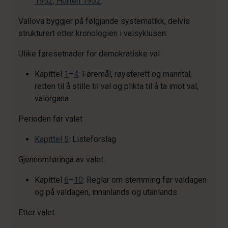
1952, Horten 1952
.
Vallova byggjer på følgjande systematikk, delvis
strukturert etter kronologien i valsyklusen:
Ulike føresetnader for demokratiske val
Kapittel
1
–
4
: Føremål, røysterett og manntal,
retten til å stille til val og plikta til å ta imot val,
valorgana
Perioden før valet
Kapittel 5
: Listeforslag
Gjennomføringa av valet
Kapittel
6
–
10
: Reglar om stemming før valdagen
og på valdagen, innanlands og utanlands
Etter valet