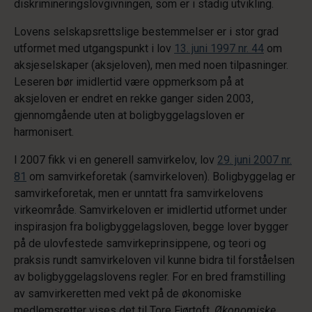
diskrimineringslovgivningen, som er i stadig utvikling.
Lovens selskapsrettslige bestemmelser er i stor grad
utformet med utgangspunkt i lov
13. juni 1997 nr. 44
om
aksjeselskaper (aksjeloven), men med noen tilpasninger.
Leseren bør imidlertid være oppmerksom på at
aksjeloven er endret en rekke ganger siden 2003,
gjennomgående uten at boligbyggelagsloven er
harmonisert.
I 2007 fikk vi en generell samvirkelov, lov
29. juni 2007 nr.
81
om samvirkeforetak (samvirkeloven). Boligbyggelag er
samvirkeforetak, men er unntatt fra samvirkelovens
virkeområde. Samvirkeloven er imidlertid utformet under
inspirasjon fra boligbyggelagsloven, begge lover bygger
på de ulovfestede samvirkeprinsippene, og teori og
praksis rundt samvirkeloven vil kunne bidra til forståelsen
av boligbyggelagslovens regler. For en bred framstilling
av samvirkeretten med vekt på de økonomiske
medlemsretter vises det til Tore Fjørtoft,
Økonomiske