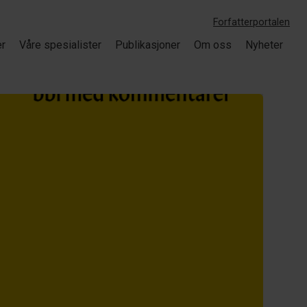
Forfatterportalen
er
Våre spesialister
Publikasjoner
Om oss
Nyheter