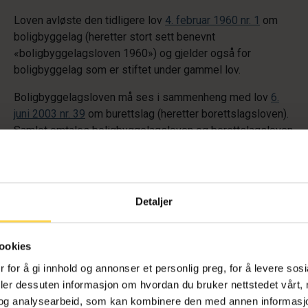
Loven avløste den tidligere lov
4. februar 1960 nr. 1
om
boligbyggelag (heretter stort sett benevnt
«boligbyggelagsloven 1960») og gjelder også for
boligbyggelag som er stiftet under gammel lov.
Boligbyggelagsloven må ses i sammenheng med lov
6.
juni 2003 nr. 39
om burettslag (heretter borettslagsloven).
Samlet omtales boligbyggelagsloven og borettslagsloven
som
borettslovene
. Boligbyggelagene med deres
tilknyttede borettslag utgjør
boligsamvirket
i Norge.
Lovens viktigste forarbeider er
NOU 2000: 17
Detaljer
Burettslovene
(Borettslovutvalget) og
Ot.prp. nr. 30 (2002–
2003)
Om lov om bustadbyggjelag (bustadbyggjelagslova)
og lov om burettslag (burettslagslova)
.
ookies
Loven har gjennomgått noen – relativt sett – mindre
 for å gi innhold og annonser et personlig preg, for å levere sos
endringer, herunder
deler dessuten informasjon om hvordan du bruker nettstedet vårt,
og analysearbeid, som kan kombinere den med annen informasjon d