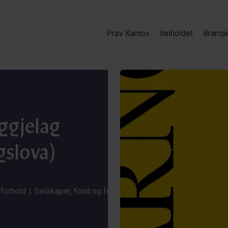
Prøv Karnov
Innholdet
Bransj
ggjelag
gslova)
|