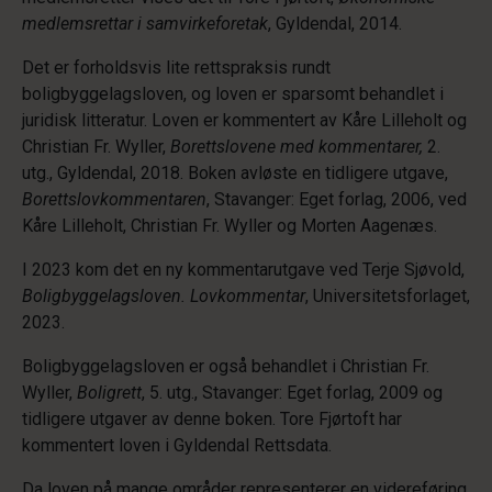
medlemsrettar i samvirkeforetak
, Gyldendal, 2014.
Det er forholdsvis lite rettspraksis rundt
boligbyggelagsloven, og loven er sparsomt behandlet i
juridisk litteratur. Loven er kommentert av Kåre Lilleholt og
Christian Fr. Wyller,
Borettslovene med kommentarer,
2.
utg., Gyldendal, 2018. Boken avløste en tidligere utgave,
Borettslovkommentaren
, Stavanger: Eget forlag, 2006, ved
Kåre Lilleholt, Christian Fr. Wyller og Morten Aagenæs.
I 2023 kom det en ny kommentarutgave ved Terje Sjøvold,
Boligbyggelagsloven. Lovkommentar
, Universitetsforlaget,
2023.
Boligbyggelagsloven er også behandlet i Christian Fr.
Wyller,
Boligrett
, 5. utg., Stavanger: Eget forlag, 2009 og
tidligere utgaver av denne boken. Tore Fjørtoft har
kommentert loven i Gyldendal Rettsdata.
Da loven på mange områder representerer en videreføring