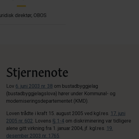
uridisk direktør, OBOS
Stjernenote
Lov
6. juni 2003 nr. 38
om bustadbyggjelag
(bustadbyggjelagslova) hører under Kommunal- og
moderniseringsdepartementet (KMD).
Loven trådte i kraft 15. august 2005 ved kgl.res.
17. juni
2005 nr. 602
. Lovens
§ 1-4
om diskriminering var tidligere
alene gitt virkning fra 1. januar 2004, jf. kgl.res.
19.
desember 2003 nr. 1765
.