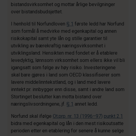
bistandsvirksomhet og mottar årlige bevilgninger
over bistandsbudsjettet.
I henhold til Norfundloven
§ 1
første ledd har Norfund
som formål å medvirke med egenkapital og annen
risikokapital samt yte lån og stille garantier til
utvikling av bærekraftig næringsvirksomhet i
utviklingsland. Hensikten med fondet er å etablere
levedyktig, lønnsom virksomhet som ellers ikke vil bli
igangsatt som følge av høy risiko. Investeringene
skal bare gjøres i land som OECD klassifiserer som
lavere middelinntekstland, og i land med lavere
inntekt pr. innbygger enn disse, samt i andre land som
Stortinget beslutter kan motta bistand over
næringslivsordningene, jf.
§ 1
annet ledd.
Norfund skal ifølge
Ot.prp. nr. 13 (1996–97)
punkt 2.1
bidra med egenkapital og lån i den mest risikoutsatte
perioden etter en etablering for senere å kunne selge