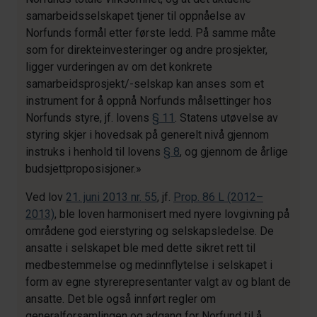
samarbeidsselskapet tjener til oppnåelse av
Norfunds formål etter første ledd. På samme måte
som for direkteinvesteringer og andre prosjekter,
ligger vurderingen av om det konkrete
samarbeidsprosjekt/-selskap kan anses som et
instrument for å oppnå Norfunds målsettinger hos
Norfunds styre, jf. lovens
§ 11
. Statens utøvelse av
styring skjer i hovedsak på generelt nivå gjennom
instruks i henhold til lovens
§ 8
, og gjennom de årlige
budsjettproposisjoner.»
Ved lov
21. juni 2013 nr. 55
, jf.
Prop. 86 L (2012–
2013)
, ble loven harmonisert med nyere lovgivning på
områdene god eierstyring og selskapsledelse. De
ansatte i selskapet ble med dette sikret rett til
medbestemmelse og medinnflytelse i selskapet i
form av egne styrerepresentanter valgt av og blant de
ansatte. Det ble også innført regler om
generalforsamlingen og adgang for Norfund til å