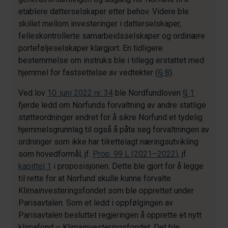
etablere datterselskaper etter behov. Videre ble
skillet mellom investeringer i datterselskaper,
felleskontrollerte samarbeidsselskaper og ordinære
porteføljeselskaper klargjort. En tidligere
bestemmelse om instruks ble i tillegg erstattet med
hjemmel for fastsettelse av vedtekter (
§ 8
).
Ved lov
10. juni 2022 nr. 34
ble Nordfundloven
§ 1
fjerde ledd om Norfunds forvaltning av andre statlige
støtteordninger endret for å sikre Norfund et tydelig
hjemmelsgrunnlag til også å påta seg forvaltningen av
ordninger som ikke har tilrettelagt næringsutvikling
som hovedformål, jf.
Prop. 99 L (2021–2022)
, jf.
kapittel 1
i proposisjonen. Dette ble gjort for å legge
til rette for at Norfund skulle kunne forvalte
Klimainvesteringsfondet som ble opprettet under
Parisavtalen. Som et ledd i oppfølgingen av
Parisavtalen besluttet regjeringen å opprette et nytt
klimafond – Klimainvesteringsfondet. Det ble