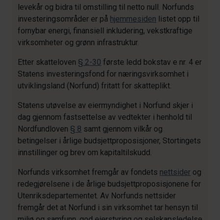
levekår og bidra til omstilling til netto null. Norfunds
investeringsområder er på
hjemmesiden
listet opp til
fornybar energi, finansiell inkludering, vekstkraftige
virksomheter og grønn infrastruktur.
Etter skatteloven
§ 2-30
første ledd bokstav e nr. 4 er
Statens investeringsfond for næringsvirksomhet i
utviklingsland (Norfund) fritatt for skatteplikt.
Statens utøvelse av eiermyndighet i Norfund skjer i
dag gjennom fastsettelse av vedtekter i henhold til
Nordfundloven
§ 8
samt gjennom vilkår og
betingelser i årlige budsjettproposisjoner, Stortingets
innstillinger og brev om kapitaltilskudd.
Norfunds virksomhet fremgår av fondets
nettsider
og
redegjørelsene i de årlige budsjettproposisjonene for
Utenriksdepartementet. Av Norfunds nettsider
fremgår det at Norfund i sin virksomhet tar hensyn til
miljø og samfunn, god eierstyring og selskapsledelse