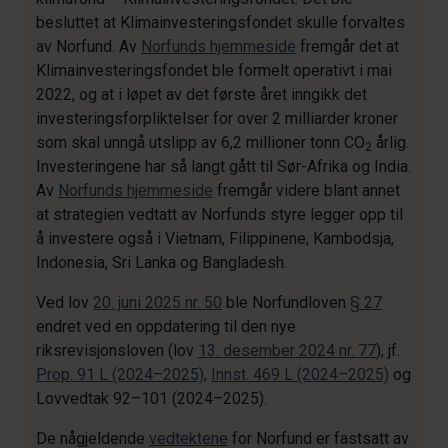
besluttet at Klimainvesteringsfondet skulle forvaltes
av Norfund. Av
Norfunds hjemmeside
fremgår det at
Klimainvesteringsfondet ble formelt operativt i mai
2022, og at i løpet av det første året inngikk det
investeringsforpliktelser for over 2 milliarder kroner
som skal unngå utslipp av 6,2 millioner tonn CO
årlig.
2
Investeringene har så langt gått til Sør-Afrika og India.
Av
Norfunds hjemmeside
fremgår videre blant annet
at strategien vedtatt av Norfunds styre legger opp til
å investere også i Vietnam, Filippinene, Kambodsja,
Indonesia, Sri Lanka og Bangladesh.
Ved lov
20. juni 2025 nr. 50
ble Norfundloven
§ 27
endret ved en oppdatering til den nye
riksrevisjonsloven (lov
13. desember 2024 nr. 77
), jf.
Prop. 91 L (2024–2025)
,
Innst. 469 L (2024–2025)
og
Lovvedtak 92–101 (2024–2025).
De någjeldende
vedtektene
for Norfund er fastsatt av