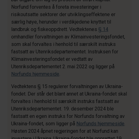
Norfund forventes å foreta investeringer i
risikoutsatte sektorer der utviklingseffektene er
særlig høye, herunder i verdikjedene knyttet til
landbruk og fiskeoppdrett. Vedtektenes
§ 14
omhandler forvaltningen av Klimainvesteringsfondet,
som skal forvaltes i henhold til særskilt instruks
fastsatt av Utenriksdepartementet. Instruksen for
Klimainvesteringsfondet er vedtatt av
Utenriksdepartementet 2. mai 2022 og ligger på
Norfunds hjemmeside
.
Vedtektens § 15 regulerer forvaltningen av Ukraina-
fondet. Der står det blant annet at Ukraina-fondet skal
forvaltes i henhold til særskilt instruks fastsatt av
Utenriksdepartementet. 19. desember 2024 ble
fastsatt en egen instruks for Norfunds forvaltning av
Ukraina-fondet, som ligger på
Norfunds hjemmeside
.
Høsten 2024 åpnet regjeringen for at Norfund kan
investere i Ukraina. Ukraina-fondet ble opprettet 19.