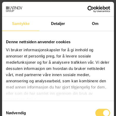
ekstraordinær generalforsamling 20. desember 2017
med hjemmel i
§ 8
i Norfundloven. Vedtektene er
revidert flere ganger. Det ble gjort endringer i § 3 om
Norfunds formål og virkemidler ved ordinær
Samtykke
Detaljer
Om
generalforsamling 19. juni 2023. Vedtektene ble
oppdatert med ny § 15 om forvaltningen av Ukraina-
fondet ved ekstraordinær generalforsamling 19.
Denne nettsiden anvender cookies
desember 2024.
Vi bruker informasjonskapsler for å gi innhold og
annonser et personlig preg, for å levere sosiale
Av vedtektene fremgår det blant annet at med
mediefunksjoner og for å analysere trafikken vår. Vi deler
hjemmel i Norfundloven forvalter
dessuten informasjon om hvordan du bruker nettstedet
Utenriksdepartementet statens eierinteresser i
vårt, med partnerne våre innen sosiale medier,
Norfund. Norfund skal ha forretningskontor i Oslo
annonsering og analysearbeid, som kan kombinere den
kommune. Vedtektene gjentar Norfunds formål og
med annen informasjon du har gjort tilgjengelig for dem,
virkemidler slik de er fastsatt i loven. Vedtektenes
§
eller som de har samlet inn gjennom din bruk av
4
regulerer virksomhetsbegrensninger: Norfunds
tjenestene deres.
egenkapitalinnskudd i et porteføljeselskap skal ikke
overstige 35 prosent av selskapets samlede
Samtykkevalg
Nødvendig
egenkapital. I særlige tilfeller kan Norfunds