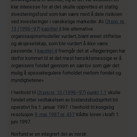
klar interesse for at det skulle opprettes et statlig
investeringsfond som kan være med å dele risikoen
ved investeringer i vanskelige markeder. Av
Ot.prp. nr.
13 (1996–97)
kapittel 4
ble alternative
organisasjonsmodeller vurdert, blant annet stiftelse
og aksjeselskap, som ble vurdert å ikke være
passende. I
kapittel 4
fremgår det at «Regjeringen har
derfor kommet til at det mest hensiktsmessige er å
organisere fondet gjennom en særlov som gjør det
mulig å spesialregulere forholdet mellom fondet og
myndighetene»
.
I henhold til
Ot.prp.nr. 13 (1996–97)
punkt 1.1
skulle
fondet etter vedtakelsen av bistandsbudsjettet bli
operativt fra 1. januar 1997. I henhold til kongelig
resolusjon
9. mai 1997 nr. 437
trådte loven i kraft 1.
juni 1997.
Norfund er en integrert del av norsk