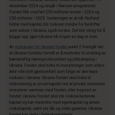
desember 2024 og inngår i Nansen-programmet.
Fondet fikk overført 250 millioner kroner i 2024 og
250 millioner i 2025. Vurderingen er at når Norfund
bidrar med kapital, blir risikoen mindre for bedrifter
som satser i Ukraina, også norske. Det blir viktig for å
bygge opp igjen Ukraina når krigen en dag er over.
Av
instruksen for Ukraina-fondet
punkt 2 fremgår det
at Ukraina-fondets formål er å medvirke til utvikling av
bærekraftig næringsvirksomhet og jobbskaping i
Ukraina. Fondet skal bidra til investeringer som ellers
ikke ville blitt gjennomført som følge av den høye
risikoen i Ukraina. Ukraina-fondet skal bidra til
mobilisering av privat kapital ved at private investorer
investerer sammen med fondet, eller inspirert av
fondet. Ukraina-fondet skal yte risikoavlastende
kapital og kan medvirke med egenkapital og annen
risikokapital, samt yte lån og stille garantier. Ukraina-
fondet kan delta i felleskontrollerte