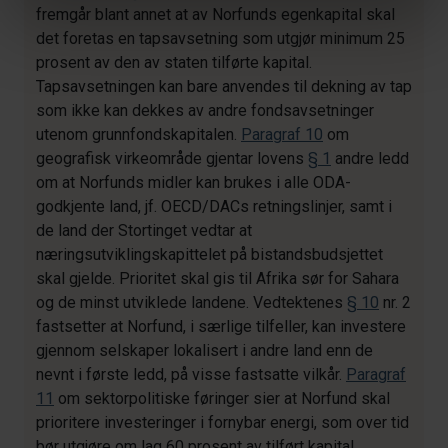
fremgår blant annet at av Norfunds egenkapital skal
det foretas en tapsavsetning som utgjør minimum 25
prosent av den av staten tilførte kapital.
Tapsavsetningen kan bare anvendes til dekning av tap
som ikke kan dekkes av andre fondsavsetninger
utenom grunnfondskapitalen.
Paragraf 10
om
geografisk virkeområde gjentar lovens
§ 1
andre ledd
om at Norfunds midler kan brukes i alle ODA-
godkjente land, jf. OECD/DACs retningslinjer, samt i
de land der Stortinget vedtar at
næringsutviklingskapittelet på bistandsbudsjettet
skal gjelde. Prioritet skal gis til Afrika sør for Sahara
og de minst utviklede landene. Vedtektenes
§ 10
nr. 2
fastsetter at Norfund, i særlige tilfeller, kan investere
gjennom selskaper lokalisert i andre land enn de
nevnt i første ledd, på visse fastsatte vilkår.
Paragraf
11
om sektorpolitiske føringer sier at Norfund skal
prioritere investeringer i fornybar energi, som over tid
bør utgjøre om lag 60 prosent av tilført kapital.