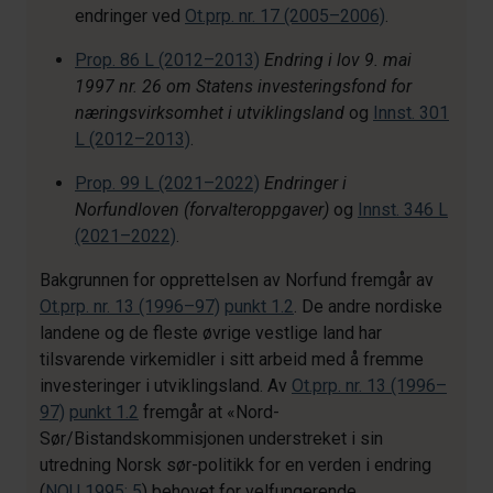
endringer ved
Ot.prp. nr. 17 (2005–2006)
.
Prop. 86 L (2012–2013)
Endring i lov 9. mai
1997 nr. 26 om Statens investeringsfond for
næringsvirksomhet i utviklingsland
og
Innst. 301
L (2012–2013)
.
Prop. 99 L (2021–2022)
Endringer i
Norfundloven (forvalteroppgaver)
og
Innst. 346 L
(2021–2022)
.
Bakgrunnen for opprettelsen av Norfund fremgår av
Ot.prp. nr. 13 (1996–97)
punkt 1.2
. De andre nordiske
landene og de fleste øvrige vestlige land har
tilsvarende virkemidler i sitt arbeid med å fremme
investeringer i utviklingsland. Av
Ot.prp. nr. 13 (1996–
97)
punkt 1.2
fremgår at «Nord-
Sør/Bistandskommisjonen understreket i sin
utredning Norsk sør-politikk for en verden i endring
(
NOU 1995: 5
) behovet for velfungerende