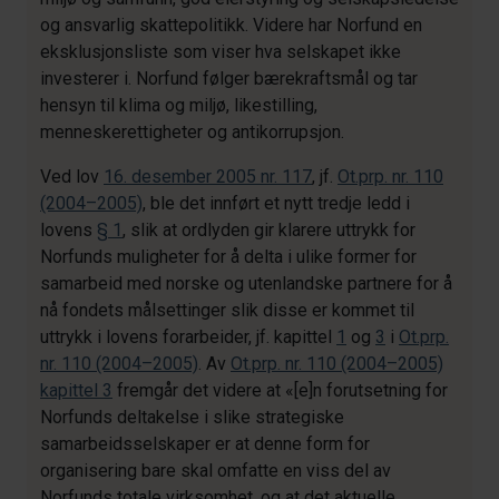
og ansvarlig skattepolitikk. Videre har Norfund en
eksklusjonsliste som viser hva selskapet ikke
investerer i. Norfund følger bærekraftsmål og tar
hensyn til klima og miljø, likestilling,
menneskerettigheter og antikorrupsjon.
Ved lov
16. desember 2005 nr. 117
, jf.
Ot.prp. nr. 110
(2004–2005)
, ble det innført et nytt tredje ledd i
lovens
§ 1
, slik at ordlyden gir klarere uttrykk for
Norfunds muligheter for å delta i ulike former for
samarbeid med norske og utenlandske partnere for å
nå fondets målsettinger slik disse er kommet til
uttrykk i lovens forarbeider, jf. kapittel
1
og
3
i
Ot.prp.
nr. 110 (2004–2005)
. Av
Ot.prp. nr. 110 (2004–2005)
kapittel 3
fremgår det videre at «[e]n forutsetning for
Norfunds deltakelse i slike strategiske
samarbeidsselskaper er at denne form for
organisering bare skal omfatte en viss del av
Norfunds totale virksomhet, og at det aktuelle