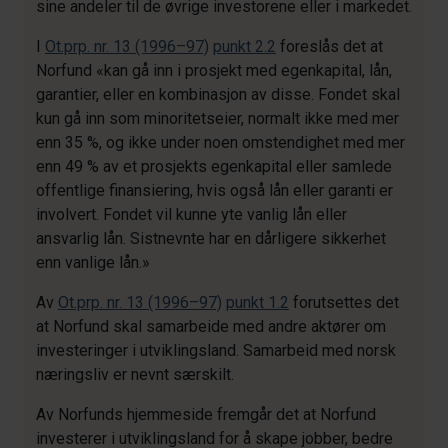
sine andeler til de øvrige investorene eller i markedet.
I
Ot.prp. nr. 13 (1996–97)
punkt 2.2
foreslås det at
Norfund «kan gå inn i prosjekt med egenkapital, lån,
garantier, eller en kombinasjon av disse. Fondet skal
kun gå inn som minoritetseier, normalt ikke med mer
enn 35 %, og ikke under noen omstendighet med mer
enn 49 % av et prosjekts egenkapital eller samlede
offentlige finansiering, hvis også lån eller garanti er
involvert. Fondet vil kunne yte vanlig lån eller
ansvarlig lån. Sistnevnte har en dårligere sikkerhet
enn vanlige lån.»
Av
Ot.prp. nr. 13 (1996–97)
punkt 1.2
forutsettes det
at Norfund skal samarbeide med andre aktører om
investeringer i utviklingsland. Samarbeid med norsk
næringsliv er nevnt særskilt.
Av Norfunds hjemmeside fremgår det at Norfund
investerer i utviklingsland for å skape jobber, bedre