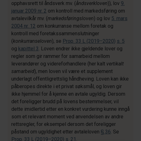
opphavsrett til åndsverk mv. (
åndsverkloven
)), lov
9.
januar 2009 nr. 2
om kontroll med markedsføring om
avtalevilkår mv. (
markedsføringsloven
) og lov
5. mars
2004 nr. 12
om konkurranse mellom foretak og
kontroll med foretakssammenslutninger
(
konkurranseloven
), se
Prop. 33 L (2019–2020)
s. 5
og
kapittel 3
. Loven endrer ikke gjeldende lover og
regler som gir rammer for samarbeid mellom
leverandører og videreforhandlere (her kalt
vertikalt
samarbeid
), men loven vil være et supplement
underlagt offentligrettslig håndheving. Loven kan ikke
påberopes direkte i et privat søksmål, og loven gir
ikke hjemmel for å kjenne en avtale ugyldig. Dersom
det foreligger brudd på lovens bestemmelser, vil
dette imidlertid etter en konkret vurdering kunne inngå
som et relevant moment ved anvendelsen av andre
rettsregler, for eksempel dersom det foreligger
påstand om ugyldighet etter avtaleloven
§ 36
. Se
Prop. 33 L (2019–2020)
s. 21
.