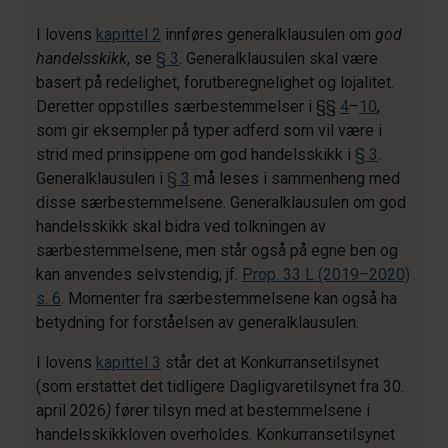
I lovens
kapittel 2
innføres generalklausulen om
god
handelsskikk
, se
§ 3
. Generalklausulen skal være
basert på redelighet, forutberegnelighet og lojalitet.
Deretter oppstilles særbestemmelser i §§
4
–
10
,
som gir eksempler på typer adferd som vil være i
strid med prinsippene om god handelsskikk i
§ 3
.
Generalklausulen i
§ 3
må leses i sammenheng med
disse særbestemmelsene. Generalklausulen om god
handelsskikk skal bidra ved tolkningen av
særbestemmelsene, men står også på egne ben og
kan anvendes selvstendig, jf.
Prop. 33 L (2019–2020)
s. 6
. Momenter fra særbestemmelsene kan også ha
betydning for forståelsen av generalklausulen.
I lovens
kapittel 3
står det at Konkurransetilsynet
(som erstattet det tidligere Dagligvaretilsynet fra 30.
april 2026
)
fører tilsyn med at bestemmelsene i
handelsskikkloven overholdes. Konkurransetilsynet