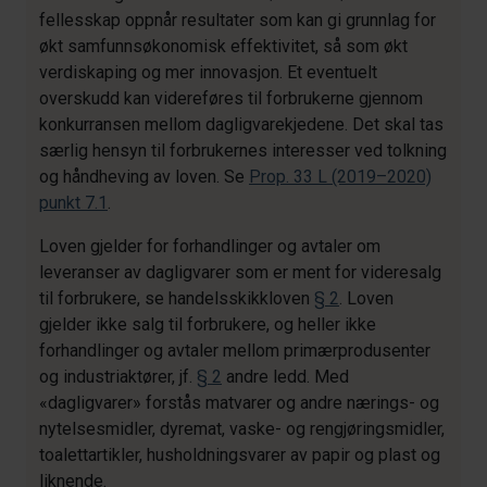
fellesskap oppnår resultater som kan gi grunnlag for
økt samfunnsøkonomisk effektivitet, så som økt
verdiskaping og mer innovasjon. Et eventuelt
overskudd kan videreføres til forbrukerne gjennom
konkurransen mellom dagligvarekjedene. Det skal tas
særlig hensyn til forbrukernes interesser ved tolkning
og håndheving av loven. Se
Prop. 33 L (2019–2020)
punkt 7.1
.
Loven gjelder for forhandlinger og avtaler om
leveranser av dagligvarer som er ment for videresalg
til forbrukere, se handelsskikkloven
§ 2
. Loven
gjelder ikke salg til forbrukere, og heller ikke
forhandlinger og avtaler mellom primærprodusenter
og industriaktører, jf.
§ 2
andre ledd. Med
«dagligvarer» forstås matvarer og andre nærings- og
nytelsesmidler, dyremat, vaske- og rengjøringsmidler,
toalettartikler, husholdningsvarer av papir og plast og
liknende.