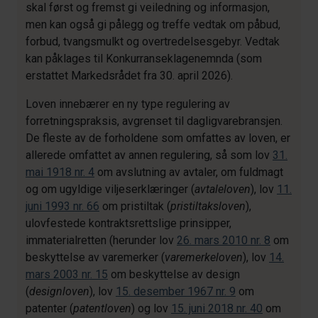
skal først og fremst gi veiledning og informasjon,
men kan også gi pålegg og treffe vedtak om påbud,
forbud, tvangsmulkt og overtredelsesgebyr. Vedtak
kan påklages til Konkurranseklagenemnda (som
erstattet Markedsrådet fra 30. april 2026).
Loven innebærer en ny type regulering av
forretningspraksis, avgrenset til dagligvarebransjen.
De fleste av de forholdene som omfattes av loven, er
allerede omfattet av annen regulering, så som lov
31.
mai 1918 nr. 4
om avslutning av avtaler, om fuldmagt
og om ugyldige viljeserklæringer (
avtaleloven
), lov
11.
juni 1993 nr. 66
om pristiltak (
pristiltaksloven
),
ulovfestede kontraktsrettslige prinsipper,
immaterialretten (herunder lov
26. mars 2010 nr. 8
om
beskyttelse av varemerker (
varemerkeloven
), lov
14.
mars 2003 nr. 15
om beskyttelse av design
(
designloven
), lov
15. desember 1967 nr. 9
om
patenter (
patentloven
) og lov
15. juni 2018 nr. 40
om