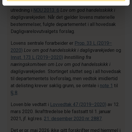
verdikjeden for mat
og Dagligvarelovutvalgets
utredning i
NOU 2013: 6
Lov om god handelsskikk i
dagligvarekjeden.
Når det gjelder lovens materielle
bestemmelser, fulgte departementet i all hovedsak
Dagligvarelovutvalgets forslag.
Lovens sentrale forarbeider er
Prop. 33 L (2019–
2020)
Lov om god handelsskikk i dagligvarekjeden
og
Innst. 173 L (2019–2020)
Innstilling fra
næringskomiteen om Lov om god handelsskikk i
dagligvarekjeden.
Stortinget sluttet seg i all hovedsak
til departementets lovforslag, men vedtok imidlertid
at delisting krever saklig grunn, se omtale i
note 1
til
§ 8
.
Loven ble vedtatt i
Lovvedtak 47 (2019–2020)
av 12.
mars 2020. Ikrafttredelse ble fastsatt til 1. januar
2021, jf. kgl.res.
21. desember 2020 nr. 2887
.
Det er pr. mai 2026 ikke gitt forskrifter med hjemmel i