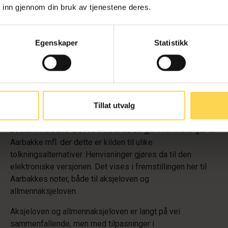
 inn gjennom din bruk av tjenestene deres.
Standardverkene er Mads Henry Andenæs,
Aksjeselskaper
og allmennaksjeselskape
r
, 2016, elektronisk på Rettsdata,
Egenskaper
Statistikk
og Aarbakke, Magnus mfl.,
Aksjeloven og
allmennaksjeloven,
Universitetsforlaget, 2017, elektronisk
på Juridika. Det vil bli gjort fortløpende henvisninger til
behandlingen av de ulike bestemmelsene hos Andenæs.
Det synes unødvendig med løpende henvisning til
Tillat utvalg
Aarbakke mfl., som også er en kommentarutgave, og som
dermed er bygget opp med tilsvarende noter til
bestemmelsene. Det vil imidlertid bli gjort henvisninger til
Aarbakke mfl. der dette er kilden til ulike
tolkningsalternativer. Henvisninger gjøres da til den
elektroniske versjonen. Det vises i fremstillingen her til
Aarbakkes noter, både til aksjeloven og
allmennaksjeloven.
Aksjeloven og allmennaksjeloven er langt på vei
sammenfallende, men med tilpasninger i