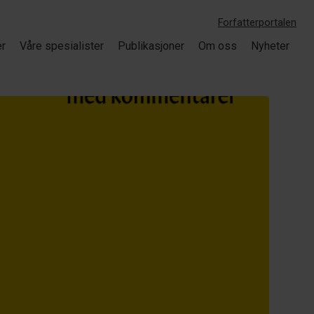
Forfatterportalen
er
Våre spesialister
Publikasjoner
Om oss
Nyheter