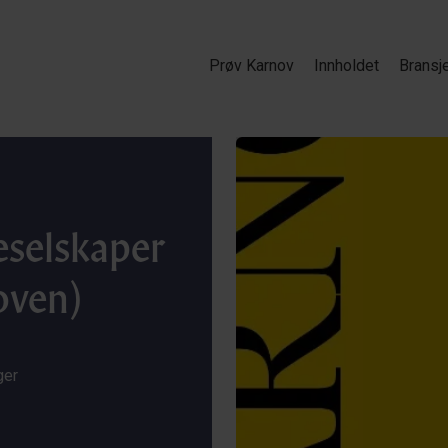
Prøv Karnov
Innholdet
Bransj
eselskaper
oven)