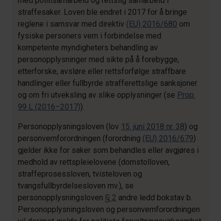
med politisamarbeid og rettslig samarbeid i
straffesaker. Loven ble endret i 2017 for å bringe
reglene i samsvar med direktiv
(EU) 2016/680
om
fysiske personers vern i forbindelse med
kompetente myndigheters behandling av
personopplysninger med sikte på å forebygge,
etterforske, avsløre eller rettsforfølge straffbare
handlinger eller fullbyrde strafferettslige sanksjoner
og om fri utveksling av slike opplysninger (se
Prop.
99 L (2016–2017)
).
Personopplysningsloven (lov
15. juni 2018 nr. 38
) og
personvernforordningen (forordning
(EU) 2016/679
)
gjelder ikke for saker som behandles eller avgjøres i
medhold av rettspleielovene (domstolloven,
straffeprosessloven, tvisteloven og
tvangsfullbyrdelsesloven mv.), se
personopplysningsloven
§ 2
andre ledd bokstav b.
Personopplysningsloven og personvernforordningen