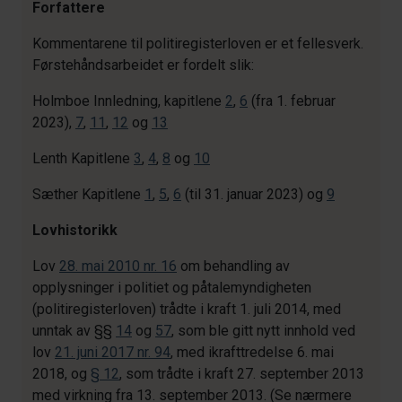
Forfattere
Kommentarene til politiregisterloven er et fellesverk.
Førstehåndsarbeidet er fordelt slik:
Holmboe
Innledning, kapitlene
2
,
6
(fra 1. februar
2023),
7
,
11
,
12
og
13
Lenth
Kapitlene
3
,
4
,
8
og
10
Sæther
Kapitlene
1
,
5
,
6
(til 31. januar 2023) og
9
Lovhistorikk
Lov
28. mai 2010 nr. 16
om behandling av
opplysninger i politiet og påtalemyndigheten
(politiregisterloven) trådte i kraft 1. juli 2014, med
unntak av §§
14
og
57
, som ble gitt nytt innhold ved
lov
21. juni 2017 nr. 94
, med ikrafttredelse 6. mai
2018, og
§ 12
, som trådte i kraft 27. september 2013
med virkning fra 13. september 2013. (Se nærmere