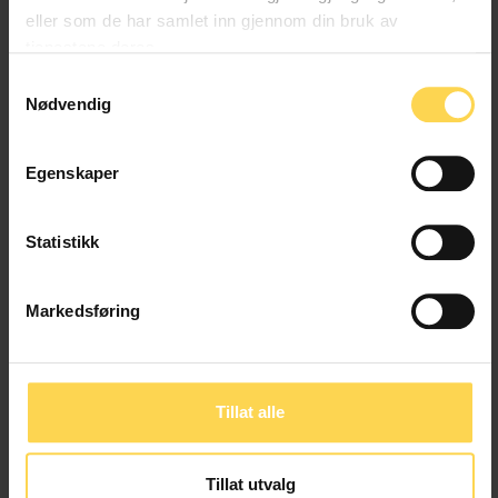
Likestillings- og diskrimineringsloven – ldl
eller som de har samlet inn gjennom din bruk av
tjenestene deres.
Samtykkevalg
Arbeidsrett
|
EU/EØS-rett
Nødvendig
Familie-, person- og barnerett
Internasjonal rett
|
Egenskaper
Samerett
Statistikk
Personopplysningsloven
Markedsføring
Familie-, person- og barnerett
IKT- og medierett
Tillat alle
Folkeregisterloven
Tillat utvalg