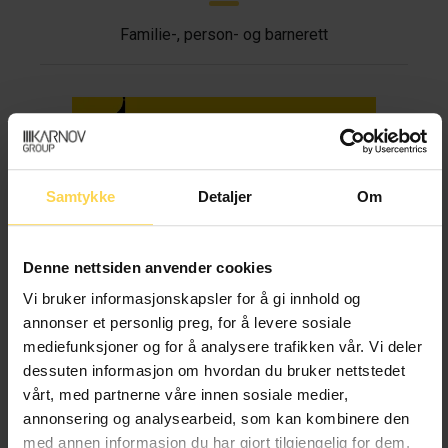
Familie-, person- og barnerett
Ekteskapsloven – el
Samtykke
Detaljer
Om
Familie-, person- og barnerett
Denne nettsiden anvender cookies
Vi bruker informasjonskapsler for å gi innhold og
Barnelova – bl
annonser et personlig preg, for å levere sosiale
mediefunksjoner og for å analysere trafikken vår. Vi deler
Familie-, person- og barnerett
dessuten informasjon om hvordan du bruker nettstedet
vårt, med partnerne våre innen sosiale medier,
annonsering og analysearbeid, som kan kombinere den
med annen informasjon du har gjort tilgjengelig for dem,