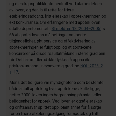
og eierskapspolitikk sto sentralt ved utarbeidelsen
av loven, og den la til rette for friere
etableringsadgang, fritt eierskap i apoteknæringen og
økt konkurranse. Om erfaringene med apotekloven
uttalte departementet i
St.meld. nr. 18 (2004–2005)
s.
66 at apoteklovens målsettinger om bedre
tilgjengelighet, økt service og effektivisering av
apoteknæringen er fulgt opp, og at apotekene
konkurrerer på disse resultatmålene i større grad enn
før. Det har imidlertid ikke lykkes å oppnå økt
priskonkurranse i nevneverdig grad, se
NOU 2023: 2
s. 17
.
Mens det tidligere var myndighetene som bestemte
både antall apotek og hvor apotekene skulle ligge,
setter 2000-loven ingen begrensning på antall eller
beliggenhet for apotek. Ved loven er også eierskap
og driftsansvar splittet opp, blant annet for å sørge
for en friere etableringsadgang for apotek og fritt