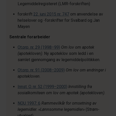
Legemiddelregisteret (LMR-forskriften)
forskrift
22. juni 2015 nr. 747
om anvendelse av
helselover og -forskrifter for Svalbard og Jan
Mayen
Sentrale forarbeider
Ot.prp. nr. 29 (1998–99)
Om lov om apotek
(apotekloven)
. Ny apoteklov som ledd i en
samlet gjennomgang av legemiddelpolitikken.
Ot.prp. nr. 91 (2008–2009)
Om lov om endringer i
apotekloven.
Innst. O. nr. 52 (1999–2000)
Innstilling fra
sosialkomiteen om lov om apotek (apotekloven)
.
NOU 1997: 6
Rammevilkår for omsetning av
legemidler. «Lønnsomme legemidler»
(Strøm-
utvalget).