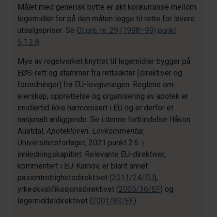
Målet med generisk bytte er økt konkurranse mellom
legemidler for på den måten legge til rette for lavere
utsalgspriser. Se
Ot.prp. nr. 29 (1998–99)
punkt
5.1.2.8
.
Mye av regelverket knyttet til legemidler bygger på
EØS-rett og stammer fra rettsakter (direktiver og
forordninger) fra EU-lovgivningen. Reglene om
eierskap, opprettelse og organisering av apotek er
imidlertid ikke harmonisert i EU og er derfor et
nasjonalt anliggende. Se i denne forbindelse Håkon
Austdal,
Apotekloven. Lovkommentar
,
Universitetsforlaget, 2021 punkt 2.6. i
innledningskapitlet. Relevante EU-direktiver,
kommentert i EU-Karnov, er blant annet
pasientrettighetsdirektivet (
2011/24/EU
),
yrkeskvalifikasjonsdirektivet (
2005/36/EF
) og
legemiddeldirektivet (
2001/83/EF
).