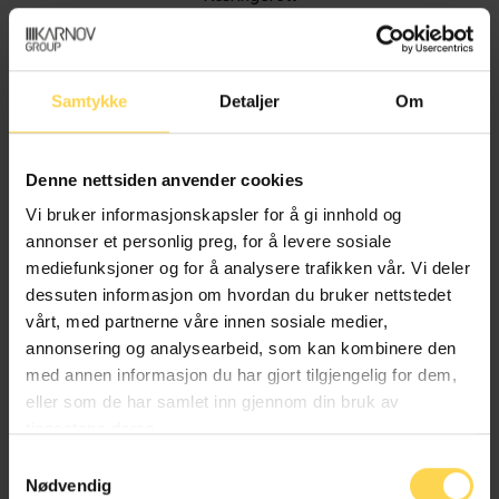
Samtykke
Detaljer
Om
Håndverkertjenesteloven – hvtjl
Anskaffelser, avtaler, bygg og entrepriser
Denne nettsiden anvender cookies
Vi bruker informasjonskapsler for å gi innhold og
Forbruker-, kjøps- og konkurranserett
annonser et personlig preg, for å levere sosiale
mediefunksjoner og for å analysere trafikken vår. Vi deler
Næringsrett
dessuten informasjon om hvordan du bruker nettstedet
vårt, med partnerne våre innen sosiale medier,
annonsering og analysearbeid, som kan kombinere den
med annen informasjon du har gjort tilgjengelig for dem,
Produktkontrolloven – prodktrl
eller som de har samlet inn gjennom din bruk av
tjenestene deres.
Erstatnings- og forsikringsrett
EU/EØS-rett
Samtykkevalg
Nødvendig