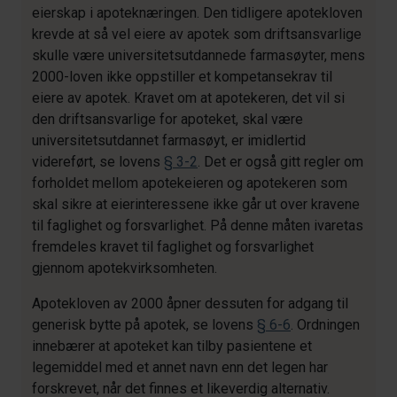
eierskap i apoteknæringen. Den tidligere apotekloven
krevde at så vel eiere av apotek som driftsansvarlige
skulle være universitetsutdannede farmasøyter, mens
2000-loven ikke oppstiller et kompetansekrav til
eiere av apotek. Kravet om at apotekeren, det vil si
den driftsansvarlige for apoteket, skal være
universitetsutdannet farmasøyt, er imidlertid
videreført, se lovens
§ 3-2
. Det er også gitt regler om
forholdet mellom apotekeieren og apotekeren som
skal sikre at eierinteressene ikke går ut over kravene
til faglighet og forsvarlighet. På denne måten ivaretas
fremdeles kravet til faglighet og forsvarlighet
gjennom apotekvirksomheten.
Apotekloven av 2000 åpner dessuten for adgang til
generisk bytte på apotek, se lovens
§ 6-6
. Ordningen
innebærer at apoteket kan tilby pasientene et
legemiddel med et annet navn enn det legen har
forskrevet, når det finnes et likeverdig alternativ.