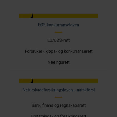
EØS-konkurranseloven
EU/EØS-rett
Forbruker-, kjøps- og konkurranserett
Næringsrett
Naturskadeforsikringsloven – natskforsl
Bank, finans og regnskapsrett
Erstatnings- og forsikringsrett