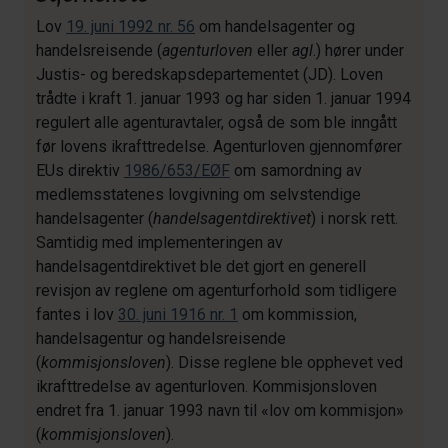
Lov
19. juni 1992 nr. 56
om handelsagenter og
handelsreisende (
agenturloven
eller
agl
.) hører under
Justis- og beredskapsdepartementet (JD). Loven
trådte i kraft 1. januar 1993 og har siden 1. januar 1994
regulert alle agenturavtaler, også de som ble inngått
før lovens ikrafttredelse. Agenturloven gjennomfører
EUs direktiv
1986/653/EØF
om samordning av
medlemsstatenes lovgivning om selvstendige
handelsagenter (
handelsagentdirektivet
) i norsk rett.
Samtidig med implementeringen av
handelsagentdirektivet ble det gjort en generell
revisjon av reglene om agenturforhold som tidligere
fantes i lov
30. juni 1916 nr. 1
om kommission,
handelsagentur og handelsreisende
(
kommisjonsloven
). Disse reglene ble opphevet ved
ikrafttredelse av agenturloven. Kommisjonsloven
endret fra 1. januar 1993 navn til «lov om kommisjon»
(
kommisjonsloven
).