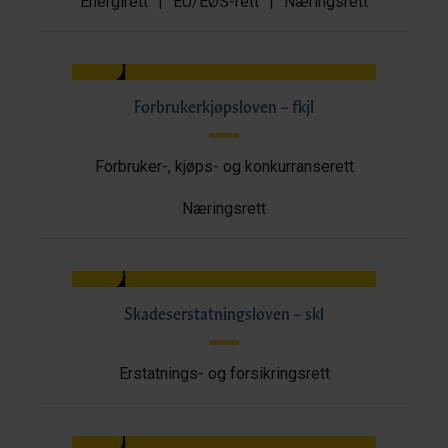
Energirett
|
EU/EØS-rett
|
Næringsrett
Forbrukerkjøpsloven – fkjl
Forbruker-, kjøps- og konkurranserett
Næringsrett
Skadeserstatningsloven – skl
Erstatnings- og forsikringsrett