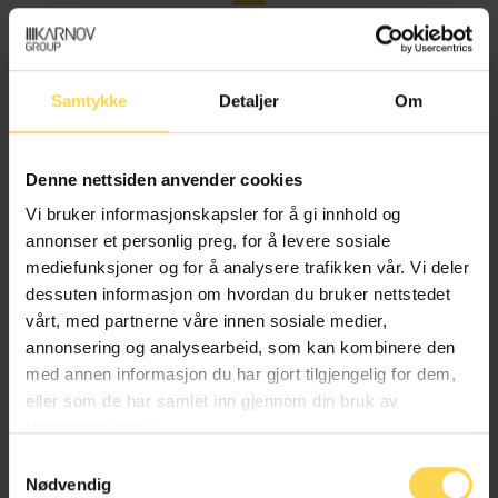
Erstatnings- og forsikringsrett
Transport og kommunikasjoner
Samtykke
Detaljer
Om
Denne nettsiden anvender cookies
Matloven – matl
Vi bruker informasjonskapsler for å gi innhold og
annonser et personlig preg, for å levere sosiale
Fiskeri- og fangstrett og havbruk
mediefunksjoner og for å analysere trafikken vår. Vi deler
dessuten informasjon om hvordan du bruker nettstedet
Landbruk, jakt og skogbruk
Næringsrett
vårt, med partnerne våre innen sosiale medier,
annonsering og analysearbeid, som kan kombinere den
med annen informasjon du har gjort tilgjengelig for dem,
eller som de har samlet inn gjennom din bruk av
Innskuddspensjonsloven – innskpensjl
tjenestene deres.
Samtykkevalg
Nødvendig
Bank, finans og regnskapsrett