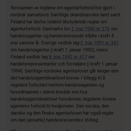
Revisjonen av reglene om agenturforhold ble gjort i
nordisk samarbeid. Samtlige skandinaviske land samt
Finland har derfor relativt likelydende regler om
agenturforhold. Danmarks lov
2. mai 1990 nr. 272
om
handelsagenter og handelsreisende trådte i kraft 4.
mai samme år. Sverige vedtok lag
2. mai 1991 nr. 351
om handelsagentur (i kraft 1. januar 1992), mens
Finland vedtok lag
8. mai 1992 nr. 417
om
handelsrepresentanter och försäljare (i kraft 1. januar
1994). Samtlige nordiske agenturlover går lenger enn
det handelsagentdirektivet krever. I tillegg til å
regulere forholdet mellom handelsagenten og
hovedmannen i større bredde enn hva
handelsagentdirektivet foreskriver, regulerer lovene
agentens forhold til tredjemann. Den norske, den
danske og den finske agenturloven har også regler
om den (ansatte) handelsreisendes stilling.