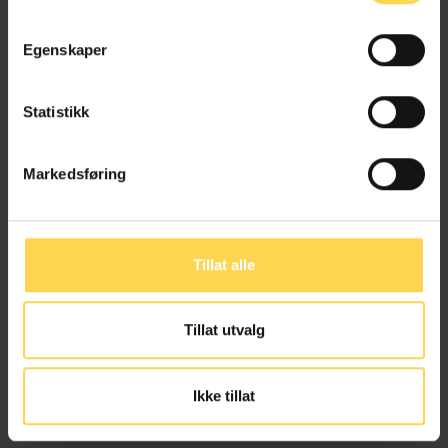
Erstatnings- og forsikringsrett
Egenskaper
Pensjons- og trygderett
Statistikk
Markedsføring
Forsikringsvirksomhetsloven – forsvl
Bank, finans og regnskapsrett
Tillat alle
Erstatnings- og forsikringsrett
EU/EØS-rett
Tillat utvalg
Yrkesskadeforsikringsloven
Ikke tillat