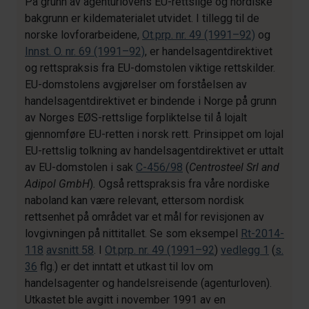
På grunn av agenturlovens EU-rettslige og nordiske
bakgrunn er kildematerialet utvidet. I tillegg til de
norske lovforarbeidene,
Ot.prp. nr. 49 (1991–92)
og
Innst. O. nr. 69 (1991–92)
, er handelsagentdirektivet
og rettspraksis fra EU-domstolen viktige rettskilder.
EU-domstolens avgjørelser om forståelsen av
handelsagentdirektivet er bindende i Norge på grunn
av Norges EØS-rettslige forpliktelse til å lojalt
gjennomføre EU-retten i norsk rett. Prinsippet om lojal
EU-rettslig tolkning av handelsagentdirektivet er uttalt
av EU-domstolen i sak
C-456/98
(
Centrosteel
Srl and
Adipol
GmbH
)
.
Også rettspraksis fra våre nordiske
naboland kan være relevant, ettersom nordisk
rettsenhet på området var et mål for revisjonen av
lovgivningen på nittitallet. Se som eksempel
Rt-2014-
118
avsnitt 58
. I
Ot.prp. nr. 49 (1991–92
)
vedlegg 1
(
s.
36
flg.) er det inntatt et utkast til lov om
handelsagenter og handelsreisende (agenturloven).
Utkastet ble avgitt i november 1991 av en