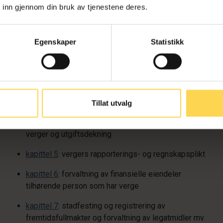
Vergemålsforskriften er delt inn i ni kapitler, og den gir
 inn gjennom din bruk av tjenestene deres.
nærmere regler om
kapittel 1
: vergemålsmyndigheten
Egenskaper
Statistikk
kapittel 2
: kontroll av vergens forvaltning av formue
tilhørende person som har verge, og revisjon
kapittel 3
: saksbehandling knyttet til begjæring om
vergemål, meldeplikt mv.
Tillat utvalg
kapittel 4
: verger, herunder reglene om godtgjøring til
verger og utgiftsdekning
kapittel 5
: vergers rapporterings- og regnskapsplikt
kapittel 6
: forvaltning av finansielle eiendeler
tilhørende person som har verge
kapittel 7
: stadfesting og registrering av
fremtidsfullmakter og forvaltning av legatmidler mv.