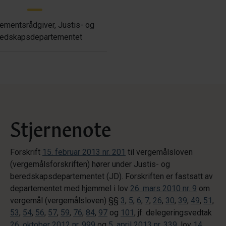
ementsrådgiver, Justis- og
edskapsdepartementet
Stjernenote
Forskrift
15. februar 2013 nr. 201
til vergemålsloven
(vergemålsforskriften) hører under Justis- og
beredskapsdepartementet (JD). Forskriften er fastsatt av
departementet med hjemmel i lov
26. mars 2010 nr. 9
om
vergemål (vergemålsloven) §§
3
,
5
,
6
,
7
,
26
,
30
,
39
,
49
,
51
,
53
,
54
,
56
,
57
,
59
,
76
,
84
,
97
og
101
, jf. delegeringsvedtak
26. oktober 2012 nr. 999
og
5. april 2013 nr. 339
, lov
14.