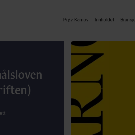
Prøv Karnov
Innholdet
Bransj
målsloven
iften)