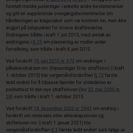
foretatt mindre justeringer i enkelte andre bestemmelser
og gitt en supplerende overgangsbestemmelse om
håndteringen av klagesaker som var kommet inn, men ikke
avgjort på tidspunktet for lovens ikrafttredelse.
Endringene trådte i kraft 1. juli 2013, med unntak av
endringene i
§ 25
om plassering av midler under
forvaltning, som trådte i kraft 4. juni 2013.
Ved forskrift
19. juni 2015 nr. 673
om endringer i
påtaleinstruksen mv. (tilpasninger til ny straffelov) (i kraft
1. oktober 2015) ble vergemålsforskriften
§ 15
første
ledd endret for å tilpasse hjemler for utstedelse av
politiattest til den nye straffeloven (lov
20. mai 2005 nr.
28
) som trådte i kraft 1. oktober 2015.
Ved forskrift
14. desember 2020 nr. 2943
om endring i
forskrift om rentesats etter ekteskapsloven og
skifteloven mv. (i kraft 1. januar 2021) ble
vergemålsforskriften
§ 3
første ledd endret som følge av