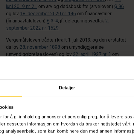
juni 2019 nr. 21
om arv og dødsboskifte (arveloven)
§ 96
og lov
18. desember 2020 nr. 146
om finansavtaler
(finansavtaleloven)
§ 3-4
, jf. delegeringsvedtak
2.
september 2022 nr. 1529
.
Vergemålsloven trådte i kraft 1. juli 2013, og den erstattet
da lov
28. november 1898
om umyndiggjørelse
(umyndiggjørelsesloven) og lov
22. april 1927 nr. 3
om
vergemål for umyndige (vergemålsloven 1927). Lovens
formål er først og fremst å sørge for rettssikkerhet,
selvbestemmelse og ivaretakelse av øvrige rettigheter
for personer som vanskelig kan ivareta egne interesser
Detaljer
uten bistand. Loven gjennomfører blant annet relevante
deler av
FNs konvensjon om rettighetene til mennesker
med nedsatt funksjonsevne 13. desember 2006 (CRPD)
,
ookies
jf.
Prop. 106 S (2011–2012)
og
Innst. 203 S (2012–2013)
.
 for å gi innhold og annonser et personlig preg, for å levere sos
Vergemålsloven medførte et behov for utfyllende
deler dessuten informasjon om hvordan du bruker nettstedet vårt,
forskriftsregulering.
og analysearbeid, som kan kombinere den med annen informasjon d