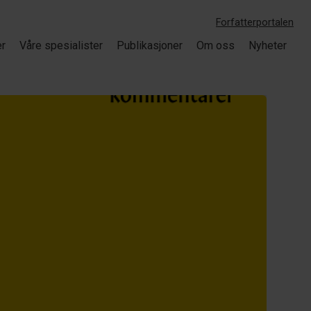
Forfatterportalen
er
Våre spesialister
Publikasjoner
Om oss
Nyheter