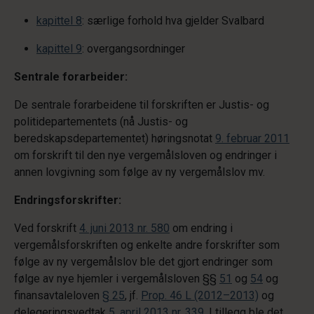
kapittel 8
: særlige forhold hva gjelder Svalbard
kapittel 9
: overgangsordninger
Sentrale forarbeider:
De sentrale forarbeidene til forskriften er Justis- og
politidepartementets (nå Justis- og
beredskapsdepartementet) høringsnotat
9. februar 2011
om forskrift til den nye vergemålsloven og endringer i
annen lovgivning som følge av ny vergemålslov mv.
Endringsforskrifter:
Ved forskrift
4. juni 2013 nr. 580
om endring i
vergemålsforskriften og enkelte andre forskrifter som
følge av ny vergemålslov ble det gjort endringer som
følge av nye hjemler i vergemålsloven §§
51
og
54
og
finansavtaleloven
§ 25
, jf.
Prop. 46 L (2012–2013)
og
delegeringsvedtak
5. april 2013 nr. 339
. I tillegg ble det