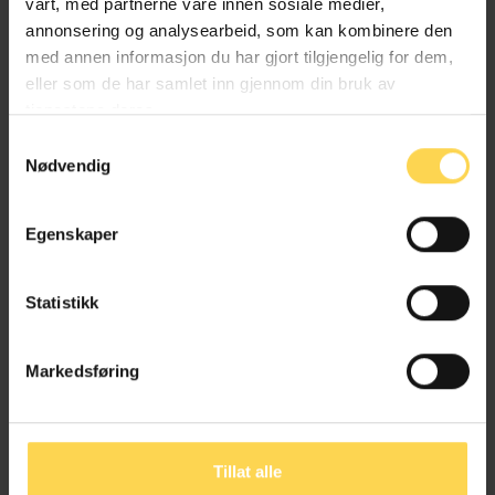
vårt, med partnerne våre innen sosiale medier,
annonsering og analysearbeid, som kan kombinere den
med annen informasjon du har gjort tilgjengelig for dem,
eller som de har samlet inn gjennom din bruk av
tjenestene deres.
Samtykkevalg
Nødvendig
Karnov Abonnement
Karnov
9. februar 2023
Egenskaper
Lovdata og Karnov lanserer
landingssider
Statistikk
En ny milepæl i samarbeidet mellom Lovdata
og Karnov er nådd når landingssider nå
Markedsføring
lanseres på Lovdata Pro. De nye...
Les artikkel
Tillat alle