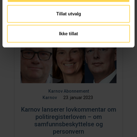
Tillat utvalg
Ikke tillat
Karnov Abonnement
Karnov
23. januar 2023
Karnov lanserer lovkommentar om
politiregisterloven – om
samfunnsbeskyttelse og
personvern