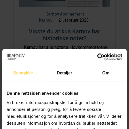
Karnov Abonnement
Karnov
21. februar 2023
Visste du at kun Karnov har
historiske noter?
I Karnov har alle notene i lovkommentarene
en unik destinasjon. Dette er en teknologisk
nyvinning som gjør...
Samtykke
Detaljer
Om
Les artikkel
Denne nettsiden anvender cookies
Vi bruker informasjonskapsler for å gi innhold og
annonser et personlig preg, for å levere sosiale
mediefunksjoner og for å analysere trafikken vår. Vi deler
dessuten informasjon om hvordan du bruker nettstedet