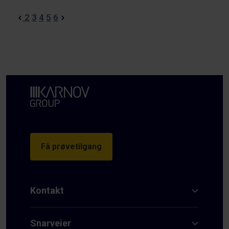
2
3
4
5
6
Få prøvetilgang
Kontakt
Snarveier