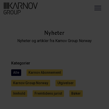
Menu
Nyheter
Nyheter og artikler fra Karnov Group Norway
Kategorier
Alle
Karnov Abonnement
Karnov Group Norway
Utgivelser
Innhold
Fremtidens jurist
Bøker