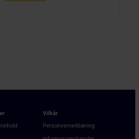
er
Vilkår
innhold
Personvernerklæring
Informasjonskapsler