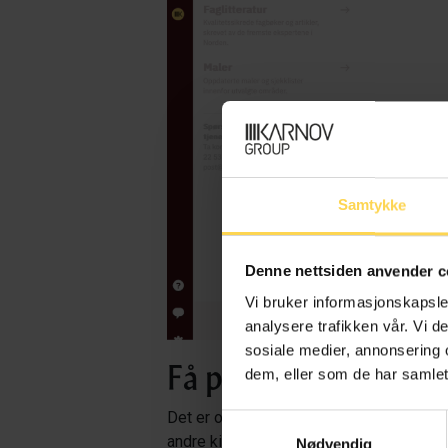
Samtykke
Denne nettsiden anvender c
Vi bruker informasjonskapsler
analysere trafikken vår. Vi 
sosiale medier, annonsering 
Få
p
røvetilgang
via
dem, eller som de har samlet
Det er også mulig å få prøvetilgang ved 
Samtykkevalg
andre kilder i
Lovdata Pro
. Når du klikk
Nødvendig