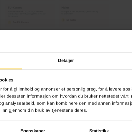
Detaljer
ookies
 for å gi innhold og annonser et personlig preg, for å levere sos
deler dessuten informasjon om hvordan du bruker nettstedet vårt,
og analysearbeid, som kan kombinere den med annen informasjon d
lovteksten
e
 inn gjennom din bruk av tjenestene deres.
å klikke på
Karnov
K
-
en
som befinner seg ved alle de kommenter
er på
symbolet,
kommer det inn en boks fra
høyre
med informasj
Egenskaper
Statistikk