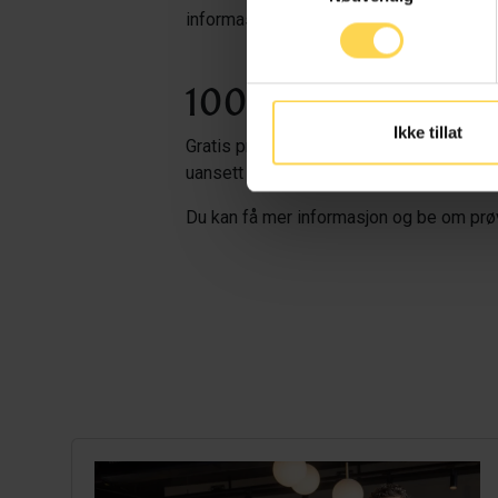
informasjonen og brukervilkårene
kan
d
100 eller flere ansa
Ikke tillat
Gratis prøvetilgang er så langt begrenset
uansett størrelse, å be om prøvetilgang v
Du kan få mer informasjon
og
be
om
prø