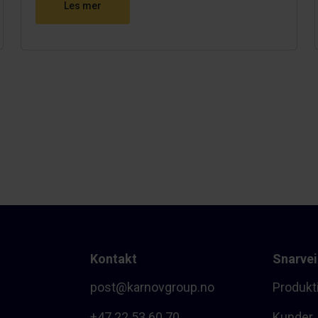
Les mer
Kontakt
Snarvei
post@karnovgroup.no
Produkt
+47 22 53 60 70
Kunder