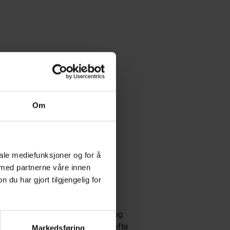
Om
iale mediefunksjoner og for å
 med partnerne våre innen
u har gjort tilgjengelig for
te lovparagrafene
, forskriftene og
on om abonnementet.
Ved å bekrefte
Markedsføring