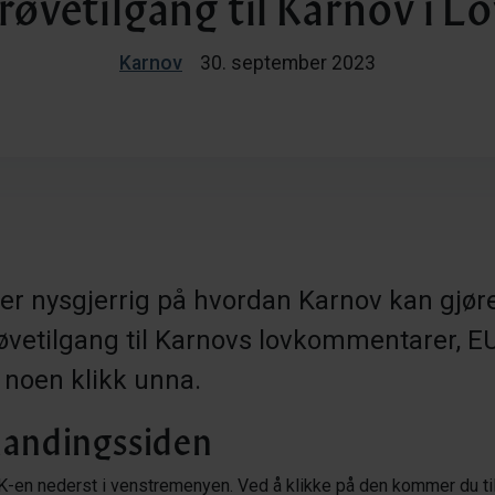
røvetilgang til Karnov i L
Karnov
30. september 2023
 er nysgjerrig på hvordan
Karnov
kan gjør
øvetilgang til
Karnov
s
lovkommentarer, E
e noen
klikk unna
.
 landingssiden
K-en nederst i
venstremenyen
. Ved å klikke på den kommer du ti