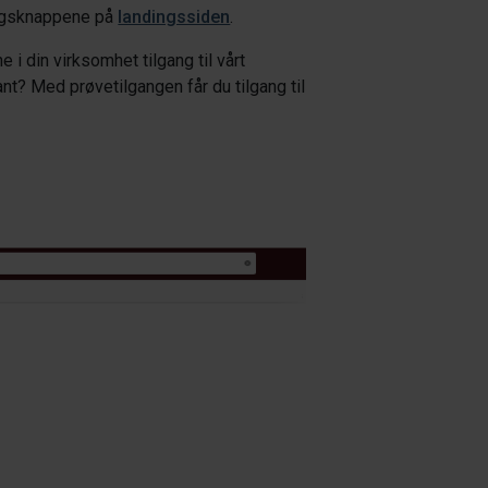
lingsknappene på
landingssiden
.
ne i
din
virksomhet
tilgang
til vårt
ant? Med prøvetilgangen får du tilgang til