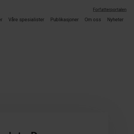
Forfatterportalen
er
Våre spesialister
Publikasjoner
Om oss
Nyheter