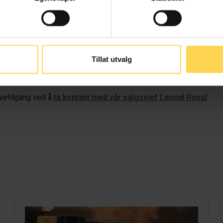
u og
alle med
Lovdata Pro-bruker i din virksomhet begynne å test
tte?
Få
prøvetilgang via våre net
Tillat utvalg
 til virksomheter med 99 eller færre brukere i Lovdata Pro. Det er
ia våre nettsider.
Registrer deg også
via nettsiden
om du ikke p
ve
tilgang ved å
ta kontakt med vår salgssjef Leonel Resul