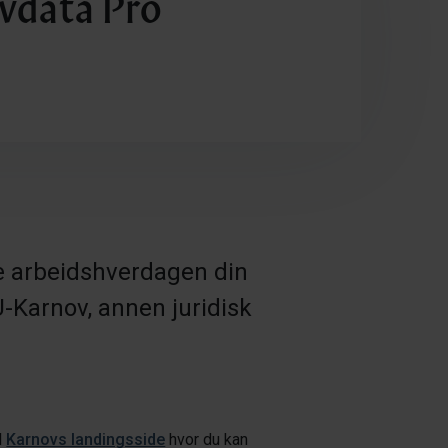
ovdata Pro
e arbeidshverdagen din
U-
Karnov
, annen juridisk
l
Karnovs landingsside
hvor du kan