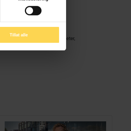
e ut Karnovs innhold
.
tsider
Tillat alle
 fortsatt mulig for alle virksomheter,
er i dag har Lovdata Pro.