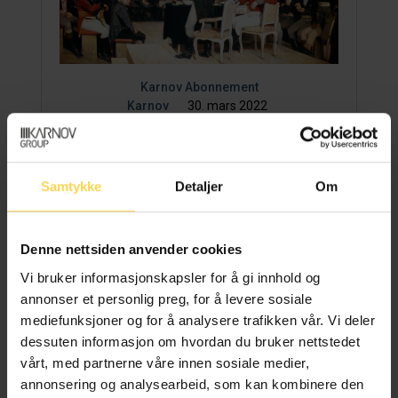
Karnov Abonnement
Karnov
30. mars 2022
Utvalgte
menneskerettighetskonvensjoner
og Norges Grunnlov
Samtykke
Detaljer
Om
Karnov sine fageksperter har utarbeidet
lovkommentarer til et utvalg av de viktigste
Denne nettsiden anvender cookies
lovene og konvensjonene i Norge,...
Vi bruker informasjonskapsler for å gi innhold og
annonser et personlig preg, for å levere sosiale
Les artikkel
mediefunksjoner og for å analysere trafikken vår. Vi deler
dessuten informasjon om hvordan du bruker nettstedet
vårt, med partnerne våre innen sosiale medier,
annonsering og analysearbeid, som kan kombinere den