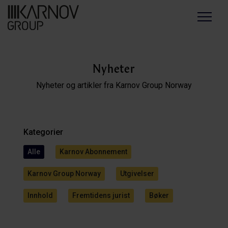
Menu
Nyheter
Nyheter og artikler fra Karnov Group Norway
Kategorier
Alle
Karnov Abonnement
Karnov Group Norway
Utgivelser
Innhold
Fremtidens jurist
Bøker