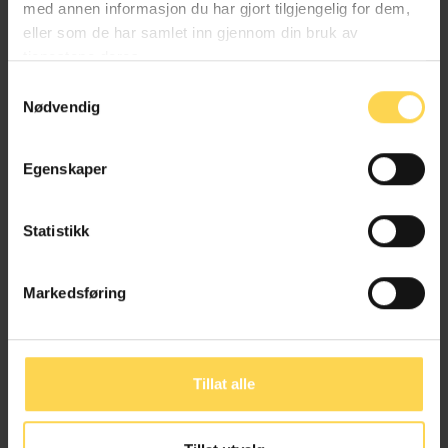
med annen informasjon du har gjort tilgjengelig for dem,
eller som de har samlet inn gjennom din bruk av
tjenestene deres.
Samtykkevalg
Nødvendig
Egenskaper
Statistikk
Ekstern omtale
18. mars 2022
Sentralt for kvaliteten på
Markedsføring
rådgivningen
Som Norges eneste rendyrkede juridiske
forlag har Karnov utviklet en bred
kundeportefølje innen offentlig sektor,...
Tillat alle