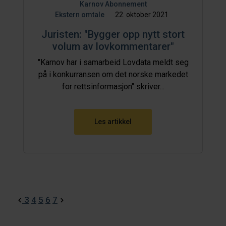
Karnov Abonnement
Ekstern omtale
22. oktober 2021
Juristen: "Bygger opp nytt stort
volum av lovkommentarer"
"Karnov har i samarbeid Lovdata meldt seg
på i konkurransen om det norske markedet
for rettsinformasjon" skriver...
Les artikkel
3
4
5
6
7