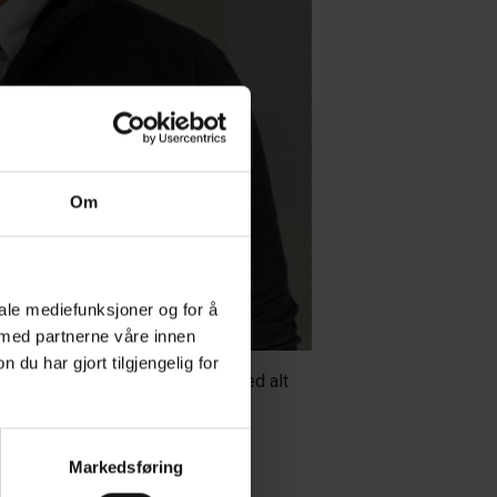
Om
iale mediefunksjoner og for å
 med partnerne våre innen
u har gjort tilgjengelig for
m jobbet hun i nærmere fem år med alt
fra sin tid som kundekonsulent i
Markedsføring
er og en stadig voksende