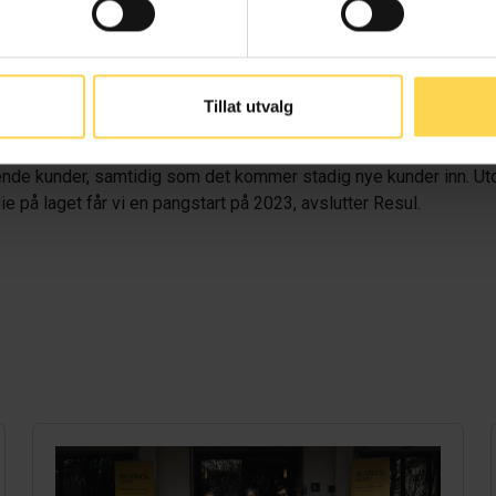
r et solid salgsteam. Emilie vil bli en viktig bidragsyter for å få
 forlaget siden de lanserte sine produkter høsten 2021. Ved inng
offentlige, private og akademia.
Tillat utvalg
 bedre beslutninger, raskere. Vi opplever en sterk etterspørsel ett
nde kunder, samtidig som det kommer stadig nye kunder inn. Utov
e på laget får vi en pangstart på 2023, avslutter Resul.