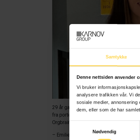
Samtykke
Denne nettsiden anvender c
Vi bruker informasjonskapsler
analysere trafikken vår. Vi 
sosiale medier, annonsering 
29 år gamle Næss Moe har allerede oppar
dem, eller som de har samlet
fra porteføljesalg til kundeoppfølging. 
Orgbrain, en leverandør av et digitalt ve
Samtykkevalg
Nødvendig
– Emilie er et stort talent som imponer