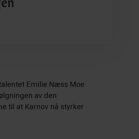
gen
gstalentet Emilie Næss Moe
følgningen av den
 til at Karnov nå styrker