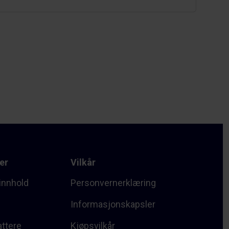
er
Vilkår
innhold
Personvernerklæring
Informasjonskapsler
attere
Kjøpsvilkår