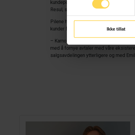
kundeportefølje er det avgjørende at vi ha
Resul, salgssjef i Karnov Group Norway.
Pilene har pekt én vei for det juridiske
kunder fra alle segmenter, herunder det 
Ikke tillat
– Karnov hjelper norske jurister med å ta
med å fornye avtaler med våre eksistere
salgsavdelingen ytterligere og med Emili