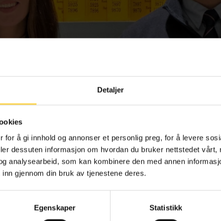
Detaljer
ookies
 for å gi innhold og annonser et personlig preg, for å levere sos
deler dessuten informasjon om hvordan du bruker nettstedet vårt,
og analysearbeid, som kan kombinere den med annen informasjon d
beidet seg solid erfaring fra salg og service. Hos Sector Alar
 inn gjennom din bruk av tjenestene deres.
Hun har også jobbet med salg innen SaaS (Software as a service) 
rktøy for styrearbeid.
Egenskaper
Statistikk
te oss tidlig i ansettelsesprosessen. Med sterke vekstambisjon