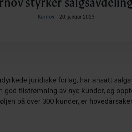
rnov styrker salgsavdelin
Karnov
20. januar 2023
ndyrkede juridiske forlag, har ansatt sal
n god tilstrømning av nye kunder, og opp
ljen på over 300 kunder, er hovedårsakene