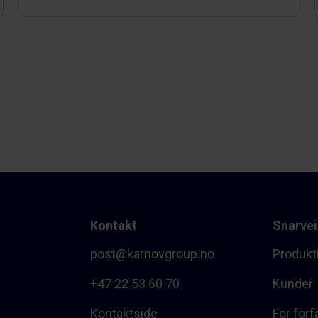
Kontakt
Snarvei
post@karnovgroup.no
Produkt
+47 22 53 60 70
Kunder
Kontaktside
For forf