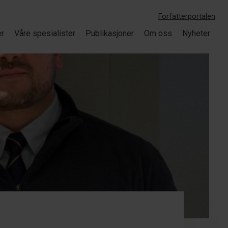
Forfatterportalen
er
Våre spesialister
Publikasjoner
Om oss
Nyheter