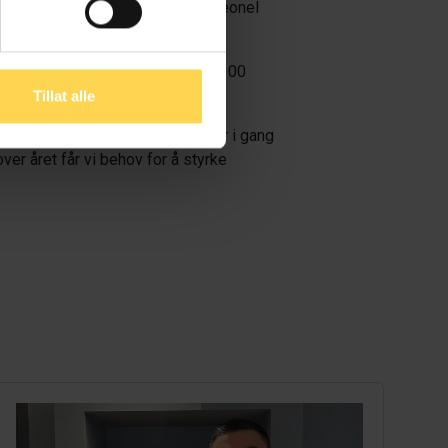
 realisert våre vekstplaner, sier Leonel
angen av 2023 teller Karnov over 300
Tillat alle
er våre ajourførte kilder, så vi er i gang
er året får vi behov for å styrke