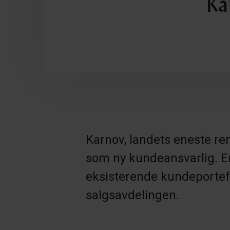
Ka
Karnov, landets eneste re
som ny kundeansvarlig. E
eksisterende kundeportefø
salgsavdelingen.