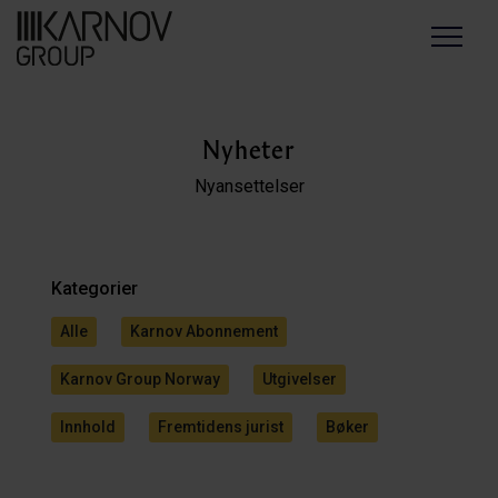
Menu
Nyheter
Nyansettelser
Kategorier
Alle
Karnov Abonnement
Karnov Group Norway
Utgivelser
Innhold
Fremtidens jurist
Bøker