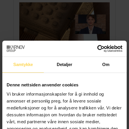
Nyansettelser
Karnov
16. mai 2025
Samtykke
Detaljer
Om
Albert Skogli Tellefsen er ny
account manager i Karnov
Denne nettsiden anvender cookies
Med erfaring fra både salg og teamledelse
Vi bruker informasjonskapsler for å gi innhold og
ser Albert Skogli Tellefsen frem til å bidra i
annonser et personlig preg, for å levere sosiale
Karnov. – Struktur og faglig...
mediefunksjoner og for å analysere trafikken vår. Vi deler
dessuten informasjon om hvordan du bruker nettstedet
vårt, med partnerne våre innen sosiale medier,
Les artikkel
annonsering og analysearbeid, som kan kombinere den