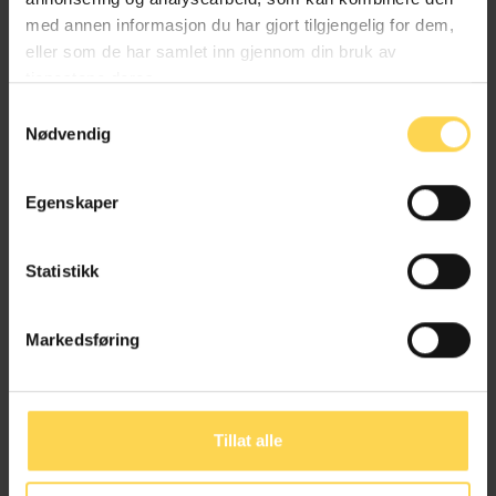
med annen informasjon du har gjort tilgjengelig for dem,
eller som de har samlet inn gjennom din bruk av
tjenestene deres.
Samtykkevalg
Nødvendig
Egenskaper
Statistikk
Nyansettelser
Markedsføring
Karnov
6. november 2024
Ny vikarierende
redaksjonskonsulent i Karnov
Tillat alle
Karnov Group Norway har ansatt Trine
Strømme som vikarierende