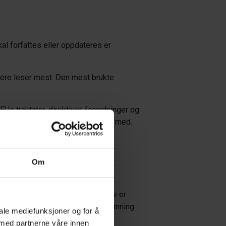
al forfattes eller oppdateres er
kere
leser mest. Den mest brukte
Us traktater, direktiver, forordninger og
r fra andre forlag de samarbeider med.
 forfattere.
I artikkelen forklarer
Om
de inspirerende og dyktige. Karnov er
ennomgangen fra Gunhild Storbekkrønning
iale mediefunksjoner og for å
 med partnerne våre innen