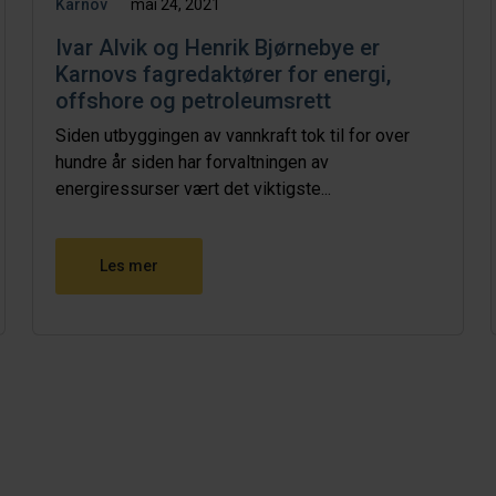
Karnov
mai 24, 2021
Ivar Alvik og Henrik Bjørnebye er
Karnovs fagredaktører for energi,
offshore og petroleumsrett
Siden utbyggingen av vannkraft tok til for over
hundre år siden har forvaltningen av
energiressurser vært det viktigste...
Les mer