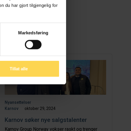
u har gjort tilgjengelig for
Markedsføring
Tillat alle
Nyansettelser
Karnov
oktober 29, 2024
Karnov søker nye salgstalenter
Karnov Group Norway vokser raskt og trenger