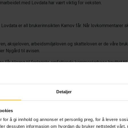
samarbeidet med Lovdata har vært viktig for veksten.
 Lovdata er all brukerinnsikten Karnov får. Når lovkommentarer sk
ven, aksjeloven, arbeidsmiljøloven og skatteloven er de våre bru
er Nygård til avisen.
e får tilgang til forlagets omfattende kommentarbase knyttet til E
så lest øvrig litteratur forlaget har utgitt – samt publikasjone
emmen Johansen i advokatfirmaet Elden, han er en av Karnovs 563
Detaljer
tarer for Karnov.
m arbeider der, blant annet Isabell Støen og Leonel Resul, er bå
ookies
om jeg ser opp til – og jeg er svært fornøyd med den faglige gj
 for å gi innhold og annonser et personlig preg, for å levere sos
sen til Kapital Jus.
deler dessuten informasjon om hvordan du bruker nettstedet vårt,