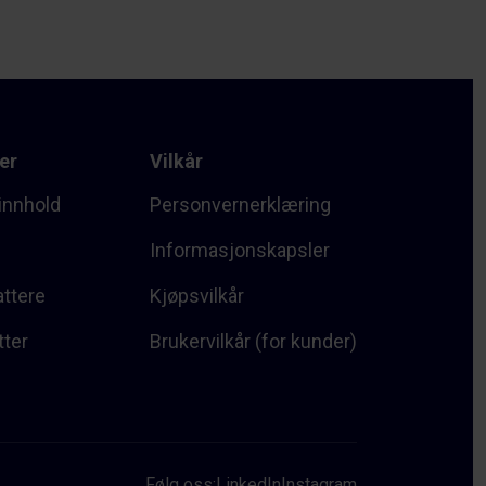
er
Vilkår
innhold
Personvernerklæring
Informasjonskapsler
attere
Kjøpsvilkår
tter
Brukervilkår (for kunder)
Følg oss:
LinkedIn
Instagram