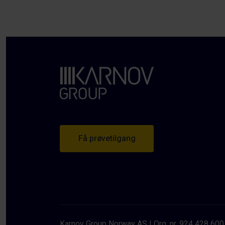
Få prøvetilgang
Karnov Group Norway AS
Org. nr. 924 428 600