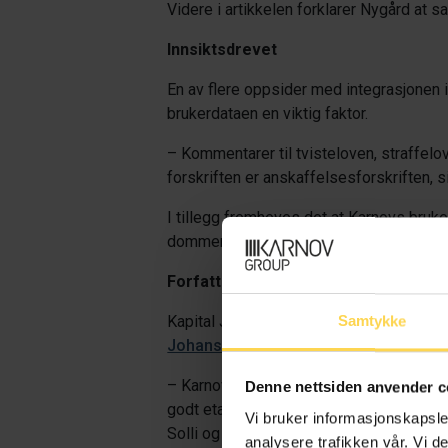
Videre i artikkelen forklarer Nygård at 
Innsiktsdrevet
En av flere oppsider med integrasjonen i
brukerdataen en viktig faktor.
– Kommentarer til tvisteloven, straffelo
forskriften er anskaffelsesforskriften, si
I tillegg fremheves det at Karnovs bruker
dommer. I Karnov-abonnementet får man og
Forfatterskryt
Kapital Jus har pratet med Christian Fl
Samtykke
Johansen
hvorfor han skriver lovkommen
– Karnov er en solid rettskilde og de so
Denne nettsiden anvender c
godt etablert og har et forfattermiljø s
Vi bruker informasjonskapsler
Solli og Morten Kinander, forteller Johan
analysere trafikken vår. Vi 