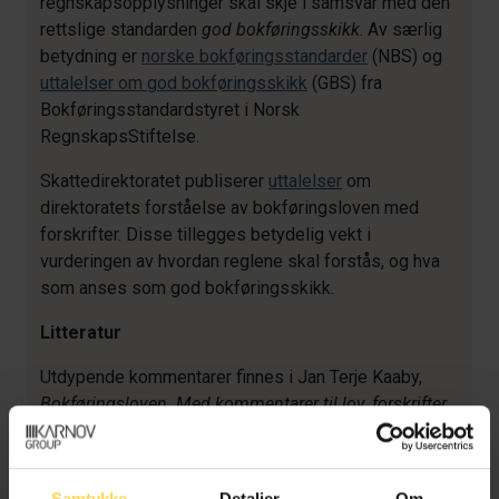
regnskapsopplysninger skal skje i samsvar med den
rettslige standarden
god bokføringsskikk
. Av særlig
betydning er
norske bokføringsstandarder
(NBS) og
uttalelser om god bokføringsskikk
(GBS) fra
Bokføringsstandardstyret i Norsk
RegnskapsStiftelse.
Skattedirektoratet publiserer
uttalelser
om
direktoratets forståelse av bokføringsloven med
forskrifter. Disse tillegges betydelig vekt i
vurderingen av hvordan reglene skal forstås, og hva
som anses som god bokføringsskikk.
Litteratur
Utdypende kommentarer finnes i Jan Terje Kaaby,
Bokføringsloven. Med kommentarer til lov, forskrifter
og god bokføringsskikk
, 4. utg., Fagbokforlaget, 2025
(forkortet Kaaby (2025)). Forlagets nettside om
boken finner du
her
.
Samtykke
Detaljer
Om