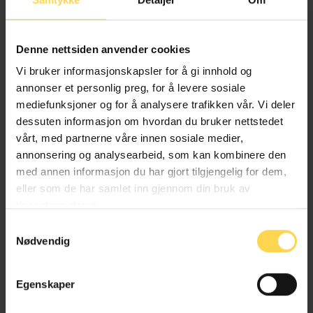
Denne nettsiden anvender cookies
Vi bruker informasjonskapsler for å gi innhold og
Få gratis prøvetilgang
annonser et personlig preg, for å levere sosiale
Ta kontakt om du vil ha gratis prøvetilgang til
mediefunksjoner og for å analysere trafikken vår. Vi deler
Karnov Lovkommentarer
dessuten informasjon om hvordan du bruker nettstedet
vårt, med partnerne våre innen sosiale medier,
annonsering og analysearbeid, som kan kombinere den
Kontakt oss
med annen informasjon du har gjort tilgjengelig for dem,
eller som de har samlet inn gjennom din bruk av
tjenestene deres.
Samtykkevalg
Nødvendig
Egenskaper
Annet kommentert regelverk innen
Bank, finans og regnskapsrett