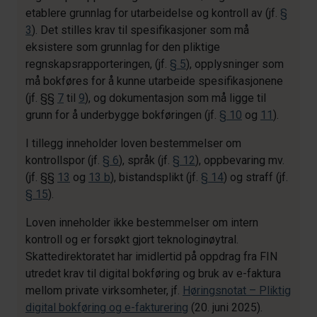
etablere grunnlag for utarbeidelse og kontroll av (jf.
§
3
). Det stilles krav til spesifikasjoner som må
eksistere som grunnlag for den pliktige
regnskapsrapporteringen, (jf.
§ 5
), opplysninger som
må bokføres for å kunne utarbeide spesifikasjonene
(jf. §§
7
til
9
), og dokumentasjon som må ligge til
grunn for å underbygge bokføringen (jf.
§ 10
og
11
).
I tillegg inneholder loven bestemmelser om
kontrollspor (jf.
§ 6
), språk (jf.
§ 12
), oppbevaring mv.
(jf. §§
13
og
13 b
), bistandsplikt (jf.
§ 14
) og straff (jf.
§ 15
).
Loven inneholder ikke bestemmelser om intern
kontroll og er forsøkt gjort teknologinøytral.
Skattedirektoratet har imidlertid på oppdrag fra FIN
utredet krav til digital bokføring og bruk av e-faktura
mellom private virksomheter, jf.
Høringsnotat – Pliktig
digital bokføring og e-fakturering
(20. juni 2025).