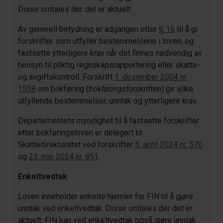
Disse omtales der det er aktuelt.
Av generell betydning er adgangen etter
§ 16
til å gi
forskrifter som utfyller bestemmelsene i loven, og
fastsette ytterligere krav når det finnes nødvendig av
hensyn til pliktig regnskapsrapportering eller skatte-
og avgiftskontroll. Forskrift
1. desember 2004 nr.
1558
om bokføring (
bokføringsforskriften
) gir slike
utfyllende bestemmelser, unntak og ytterligere krav.
Departementets myndighet til å fastsette forskrifter
etter bokføringsloven er delegert til
Skattedirektoratet ved forskrifter
5. april 2024 nr. 570
og
23. mai 2024 nr. 851
.
Enkeltvedtak
Loven inneholder enkelte hjemler for FIN til å gjøre
unntak ved enkeltvedtak. Disse omtales der det er
aktuelt. FIN kan ved enkeltvedtak også gjøre unntak