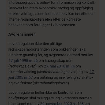
interessegruppers behov for informasjon og kontroll.
Behovet for intern økonomisk styring og oppfølging
er ikke vektlagt, siden ledelsen selv kan innrette den
interne regnskapsførselen etter de konkrete
behovene som foreligger i virksomheten.
Avgrensninger
Loven regulerer ikke den pliktige
regnskapsrapporteringen som bokføringen skal
etablere grunnlag for, og avgrenses dermed mot lov
17. juli 1998 nr. 56
om årsregnskap m.v.
(
regnskapsloven
), lov
27. mai 2016 nr. 14
om
skatteforvaltning (
skatteforvaltningsloven
) og lov
17.
juni 2005 nr. 67
om betaling og innkreving av skatte-
og avgiftskrav (
skattebetalingsloven
).
Loven regulerer heller ikke de kontroller som
bokføringen skal muliggjøre, og avgrenses dermed
blant annet mot lov
20. november 2020 nr. 128
om