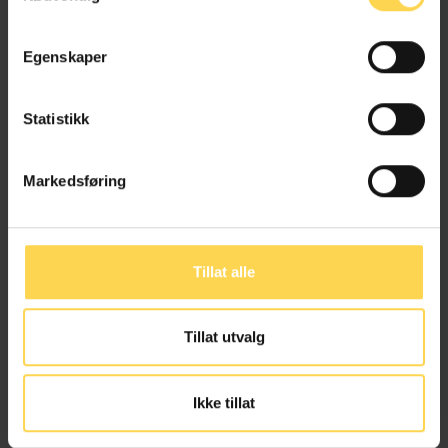
Bank, finans og regnskapsrett
Selskaper, fond og foreninger
Egenskaper
Statistikk
AIF-loven
Markedsføring
Bank, finans og regnskapsrett
Selskaper, fond og foreninger
Tillat alle
Tillat utvalg
Sentralbankloven
Ikke tillat
Bank, finans og regnskapsrett