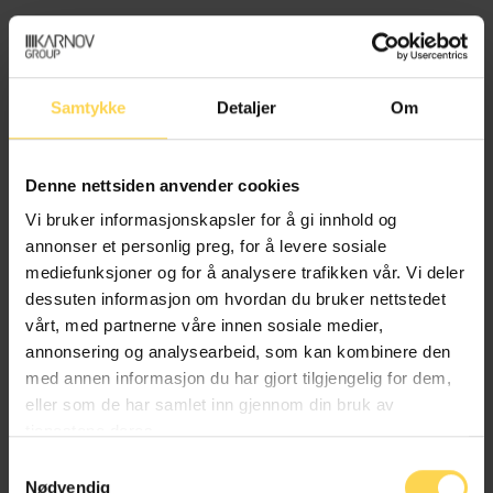
Revisorloven
Samtykke
Detaljer
Om
Bank, finans og regnskapsrett
Denne nettsiden anvender cookies
Vi bruker informasjonskapsler for å gi innhold og
annonser et personlig preg, for å levere sosiale
Regnskapsloven – rskl
mediefunksjoner og for å analysere trafikken vår. Vi deler
dessuten informasjon om hvordan du bruker nettstedet
Bank, finans og regnskapsrett
vårt, med partnerne våre innen sosiale medier,
annonsering og analysearbeid, som kan kombinere den
med annen informasjon du har gjort tilgjengelig for dem,
eller som de har samlet inn gjennom din bruk av
tjenestene deres.
Verdipapirfondloven
Samtykkevalg
Nødvendig