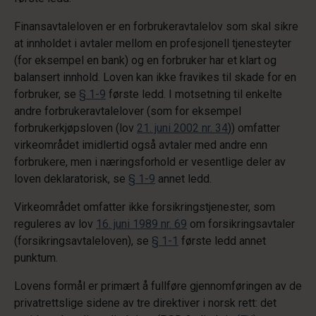
Finansavtaleloven er en forbrukeravtalelov som skal sikre
at innholdet i avtaler mellom en profesjonell tjenesteyter
(for eksempel en bank) og en forbruker har et klart og
balansert innhold. Loven kan ikke fravikes til skade for en
forbruker, se
§ 1-9
første ledd. I motsetning til enkelte
andre forbrukeravtalelover (som for eksempel
forbrukerkjøpsloven (lov
21. juni 2002 nr. 34
)) omfatter
virkeområdet imidlertid også avtaler med andre enn
forbrukere, men i næringsforhold er vesentlige deler av
loven deklaratorisk, se
§ 1-9
annet ledd.
Virkeområdet omfatter ikke forsikringstjenester, som
reguleres av lov
16. juni 1989 nr. 69
om forsikringsavtaler
(forsikringsavtaleloven), se
§ 1-1
første ledd annet
punktum.
Lovens formål er primært å fullføre gjennomføringen av de
privatrettslige sidene av tre direktiver i norsk rett: det