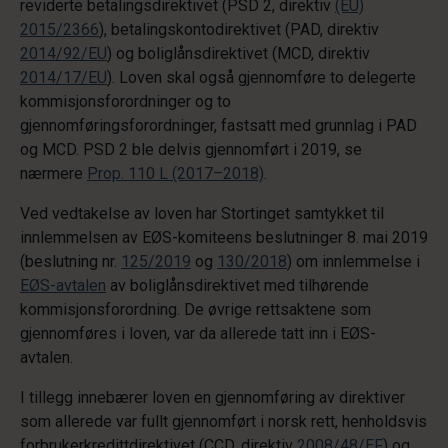
reviderte betalingsdirektivet (PSD 2, direktiv
(EU)
2015/2366
), betalingskontodirektivet (PAD, direktiv
2014/92/EU
) og boliglånsdirektivet (MCD, direktiv
2014/17/EU
). Loven skal også gjennomføre to delegerte
kommisjonsforordninger og to
gjennomføringsforordninger, fastsatt med grunnlag i PAD
og MCD. PSD 2 ble delvis gjennomført i 2019, se
nærmere
Prop. 110 L (2017–2018)
.
Ved vedtakelse av loven har Stortinget samtykket til
innlemmelsen av EØS-komiteens beslutninger 8. mai 2019
(beslutning nr.
125/2019
og
130/2018
) om innlemmelse i
EØS-avtalen
av boliglånsdirektivet med tilhørende
kommisjonsforordning. De øvrige rettsaktene som
gjennomføres i loven, var da allerede tatt inn i EØS-
avtalen.
I tillegg innebærer loven en gjennomføring av direktiver
som allerede var fullt gjennomført i norsk rett, henholdsvis
forbrukerkredittdirektivet (CCD, direktiv
2008/48/EF
) og