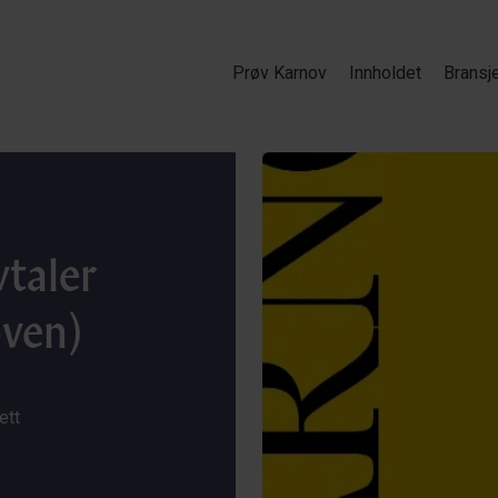
Prøv Karnov
Innholdet
Bransj
vtaler
oven)