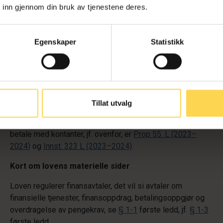
 inn gjennom din bruk av tjenestene deres.
Forarbeider
Sentrale forarbeider til loven er
Prop. 92 LS (2019–2020)
Egenskaper
Statistikk
og
Innst. 104 L (2020–2021)
samt Justis- og
beredskapsdepartementets høringsnotat
7. september
2017
. I tillegg omtaler Justis- og
beredskapsdepartementets høringsnotat
20. mai 2022
med forslag til forskrift om finansavtaler
(finansavtaleforskriften) enkelte av lovens bestemmelser.
Tillat utvalg
Forarbeidene til lovendringen om forbrukernes rett til å
betale med kontanter, jf. ovenfor, er
Prop 55. L (2023–
2024)
og
Innst. 323 L (2023–2024)
.
Kort om lovens materielle sider
Loven regulerer finansavtaler, det vil si avtaler om
finansielle tjenester, finansoppdrag, betalingsoppgjør og
overdragelse av pengekrav, se
§ 1-1
første ledd, jf.
§ 1-3
første ledd.