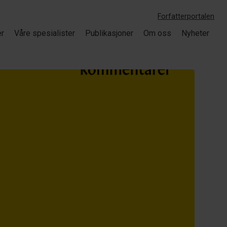
Forfatterportalen
er
Våre spesialister
Publikasjoner
Om oss
Nyheter