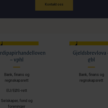
Kontakt oss
rdipapirhandelloven
Gjeldsbrevlova 
– vphl
gbl
Bank, finans og
Bank, finans og
regnskapsrett
regnskapsrett
EU/EØS-rett
Selskaper, fond og
foreninger