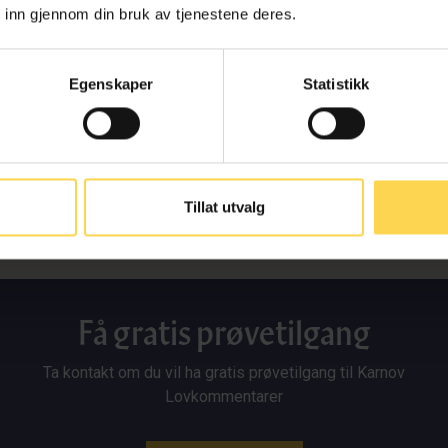
kim Bakke-Nielsen
Carl Flock
 inn gjennom din bruk av tjenestene deres.
g partner/Advokat/MBA, IBF
Juridisk direktør/advokat, Fi
Egenskaper
Statistikk
Legal Advokatfirma
Tillat utvalg
Få gratis prøvetilgang
Ta kontakt om du vil ha gratis prøvetilgang til Karnov
Lovkommentarer