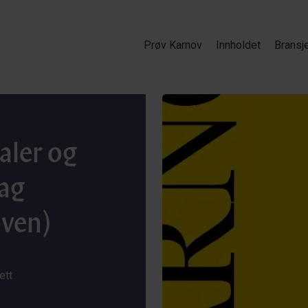
Prøv Karnov
Innholdet
Bransj
aler og
ag
oven)