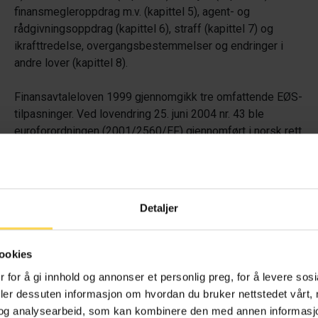
finansmegleroppdrag m.v. (kapittel 5), agent- og
rådgivningsoppdrag (kapittel 6), straff (kapittel 7) og
ikrafttredelse, overgangsbestemmelser og endringer i
andre lover (kapittel 8).
Finansavtaleloven 1999 gjennomgikk tre omfattende EØS-
tilpasninger. Ved lovendring 25. juni 2004 nr. 43 ble
euroforordningen (2001/2560/EF) gjennomført i norsk rett.
Videre ble andre betalingstjenestedirektiv (PSD2,
2015/2366/EU) gjennomført ved lovendring 23. november
2018 nr. 87. Dette direktivet erstattet det første
betalingstjenestedirektivet (PSD1, 64/2007/EF). Videre
Detaljer
ble forbrukerkredittdirektivet (2008/48/EF) gjennomført
ved lovendring 7. mai 2010 nr. 15.
ookies
 for å gi innhold og annonser et personlig preg, for å levere sos
deler dessuten informasjon om hvordan du bruker nettstedet vårt,
og analysearbeid, som kan kombinere den med annen informasjon d