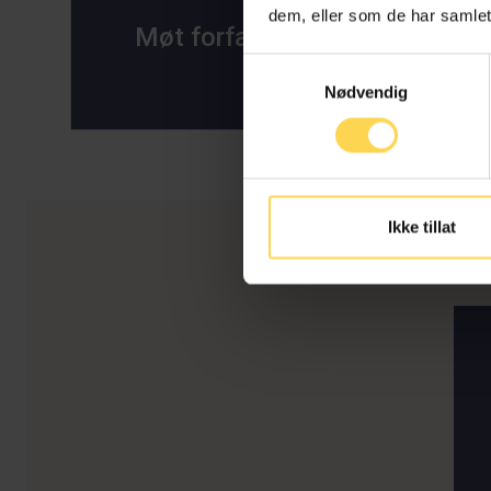
Joa
dem, eller som de har samlet
Møt forfatterne
Samtykkevalg
Managin
Nødvendig
Ikke tillat