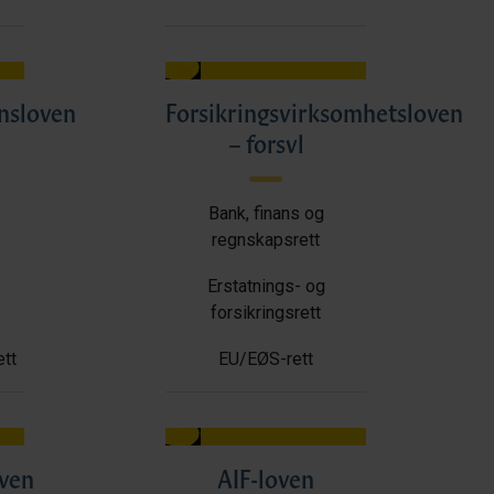
nsloven
Forsikringsvirksomhetsloven
– forsvl
Bank, finans og
regnskapsrett
Erstatnings- og
forsikringsrett
tt
EU/EØS-rett
oven
AIF-loven