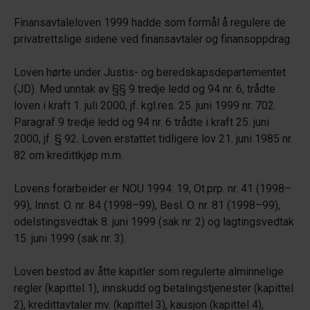
Finansavtaleloven 1999 hadde som formål å regulere de
privatrettslige sidene ved finansavtaler og finansoppdrag.
Loven hørte under Justis- og beredskapsdepartementet
(JD). Med unntak av §§ 9 tredje ledd og 94 nr. 6, trådte
loven i kraft 1. juli 2000, jf. kgl.res. 25. juni 1999 nr. 702.
Paragraf 9 tredje ledd og 94 nr. 6 trådte i kraft 25. juni
2000, jf. § 92. Loven erstattet tidligere lov 21. juni 1985 nr.
82 om kredittkjøp m.m.
Lovens forarbeider er NOU 1994: 19, Ot.prp. nr. 41 (1998–
99), Innst. O. nr. 84 (1998–99), Besl. O. nr. 81 (1998–99),
odelstingsvedtak 8. juni 1999 (sak nr. 2) og lagtingsvedtak
15. juni 1999 (sak nr. 3).
Loven bestod av åtte kapitler som regulerte alminnelige
regler (kapittel 1), innskudd og betalingstjenester (kapittel
2), kredittavtaler mv. (kapittel 3), kausjon (kapittel 4),