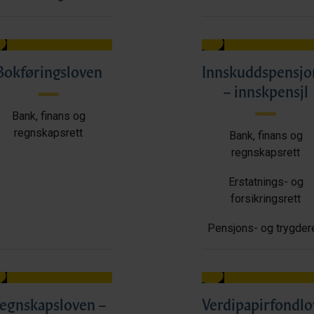
Bokføringsloven
Innskuddspensjo
– innskpensjl
Bank, finans og
regnskapsrett
Bank, finans og
regnskapsrett
Erstatnings- og
forsikringsrett
Pensjons- og trygdere
egnskapsloven –
Verdipapirfondl