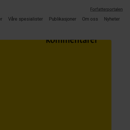
Forfatterportalen
er
Våre spesialister
Publikasjoner
Om oss
Nyheter