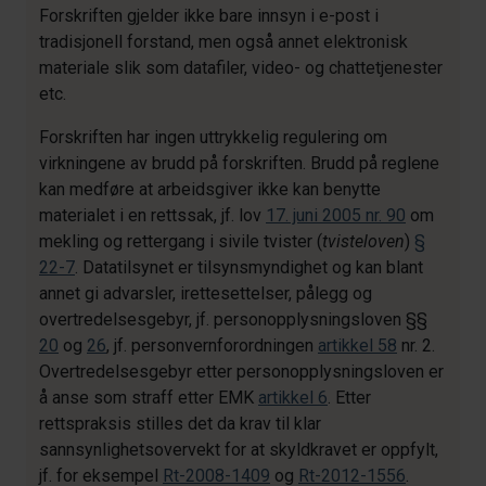
Forskriften gjelder ikke bare innsyn i e-post i
tradisjonell forstand, men også annet elektronisk
materiale slik som datafiler, video- og chattetjenester
etc.
Forskriften har ingen uttrykkelig regulering om
virkningene av brudd på forskriften. Brudd på reglene
kan medføre at arbeidsgiver ikke kan benytte
materialet i en rettssak, jf. lov
17. juni 2005 nr. 90
om
mekling og rettergang i sivile tvister (
tvisteloven
)
§
22-7
. Datatilsynet er tilsynsmyndighet og kan blant
annet gi advarsler, irettesettelser, pålegg og
overtredelsesgebyr, jf. personopplysningsloven §§
20
og
26
, jf. personvernforordningen
artikkel 58
nr. 2.
Overtredelsesgebyr etter personopplysningsloven er
å anse som straff etter EMK
artikkel 6
. Etter
rettspraksis stilles det da krav til klar
sannsynlighetsovervekt for at skyldkravet er oppfylt,
jf. for eksempel
Rt-2008-1409
og
Rt-2012-1556
.