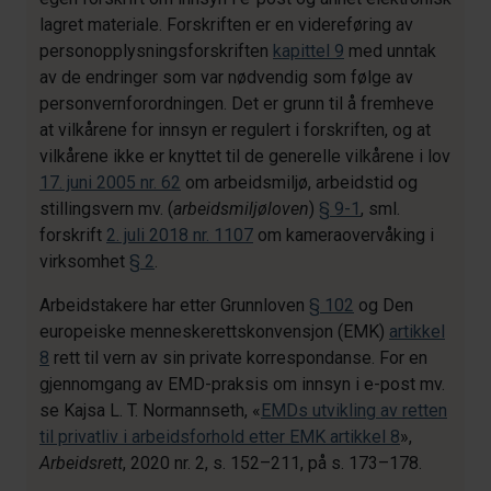
lagret materiale. Forskriften er en videreføring av
personopplysningsforskriften
kapittel 9
med unntak
av de endringer som var nødvendig som følge av
personvernforordningen. Det er grunn til å fremheve
at vilkårene for innsyn er regulert i forskriften, og at
vilkårene ikke er knyttet til de generelle vilkårene i lov
17. juni 2005 nr. 62
om arbeidsmiljø, arbeidstid og
stillingsvern mv. (
arbeidsmiljøloven
)
§ 9-1
, sml.
forskrift
2. juli 2018 nr. 1107
om kameraovervåking i
virksomhet
§ 2
.
Arbeidstakere har etter Grunnloven
§ 102
og Den
europeiske menneskerettskonvensjon (EMK)
artikkel
8
rett til vern av sin private korrespondanse. For en
gjennomgang av EMD-praksis om innsyn i e-post mv.
se Kajsa L. T. Normannseth, «
EMDs utvikling av retten
til privatliv i arbeidsforhold etter EMK artikkel 8
»,
Arbeidsrett
, 2020 nr. 2, s. 152–211, på s. 173–178.