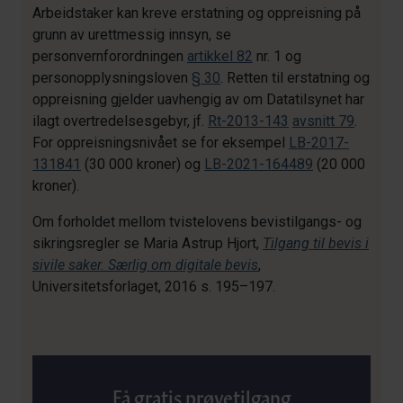
Arbeidstaker kan kreve erstatning og oppreisning på
grunn av urettmessig innsyn, se
personvernforordningen
artikkel 82
nr. 1 og
personopplysningsloven
§ 30
. Retten til erstatning og
oppreisning gjelder uavhengig av om Datatilsynet har
ilagt overtredelsesgebyr, jf.
Rt-2013-143
avsnitt 79
.
For oppreisningsnivået se for eksempel
LB-2017-
131841
(30 000 kroner) og
LB-2021-164489
(20 000
kroner).
Om forholdet mellom tvistelovens bevistilgangs- og
sikringsregler se Maria Astrup Hjort,
Tilgang til bevis i
sivile saker. Særlig om digitale bevis
,
Universitetsforlaget, 2016 s. 195–197.
Få gratis prøvetilgang