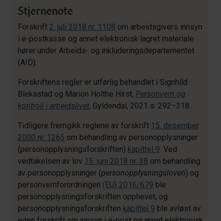
Stjernenote
Forskrift
2. juli 2018 nr. 1108
om arbeidsgivers innsyn
i e-postkasse og annet elektronisk lagret materiale
hører under Arbeids- og inkluderingsdepartementet
(AID).
Forskriftens regler er utførlig behandlet i Signhild
Blekastad og Marion Holthe Hirst,
Personvern og
kontroll i arbeidslivet
, Gyldendal, 2021 s. 292–318.
Tidligere fremgikk reglene av forskrift
15. desember
2000 nr. 1265
om behandling av personopplysninger
(personopplysningsforskriften)
kapittel 9
. Ved
vedtakelsen av lov
15. juni 2018 nr. 38
om behandling
av personopplysninger (
personopplysningsloven
) og
personvernforordningen
(EU) 2016/679
ble
personopplysningsforskriften opphevet, og
personopplysningsforskriften
kapittel 9
ble avløst av
egen forskrift om innsyn i e-post og annet elektronisk