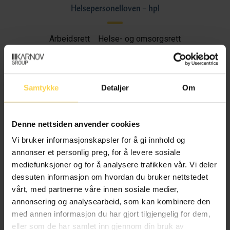
Helsepersonelloven – hpl
Arbeidsrett
Helse- og omsorgsrett
Samtykke
Detaljer
Om
Arbeidsmiljøloven – aml
Arbeidsrett
Denne nettsiden anvender cookies
Vi bruker informasjonskapsler for å gi innhold og
HMS og beredskaps- og sikkerhetsrett
annonser et personlig preg, for å levere sosiale
mediefunksjoner og for å analysere trafikken vår. Vi deler
dessuten informasjon om hvordan du bruker nettstedet
vårt, med partnerne våre innen sosiale medier,
Likestillings- og diskrimineringsloven – ldl
annonsering og analysearbeid, som kan kombinere den
med annen informasjon du har gjort tilgjengelig for dem,
eller som de har samlet inn gjennom din bruk av
Arbeidsrett
|
EU/EØS-rett