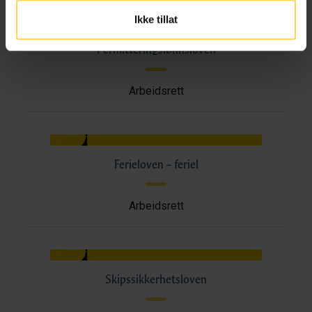
Ikke tillat
Permitteringslønnsloven
Arbeidsrett
Ferieloven – feriel
Arbeidsrett
Skipssikkerhetsloven