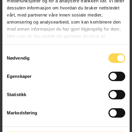
mediefunksjoner og for å analysere trafikken vår. Vi deler
dessuten informasjon om hvordan du bruker nettstedet
Arbeidsrett
|
EU/EØS-rett
vårt, med partnerne våre innen sosiale medier,
annonsering og analysearbeid, som kan kombinere den
Transport og kommunikasjoner
med annen informasjon du har gjort tilgjengelig for dem,
eller som de har samlet inn gjennom din bruk av
tjenestene deres.
Samtykkevalg
Havne- og farvannsloven
Nødvendig
Fiskeri- og fangstrett og havbruk
Egenskaper
Transport og kommunikasjoner
Statistikk
Markedsføring
Småbåtloven – småbåtl