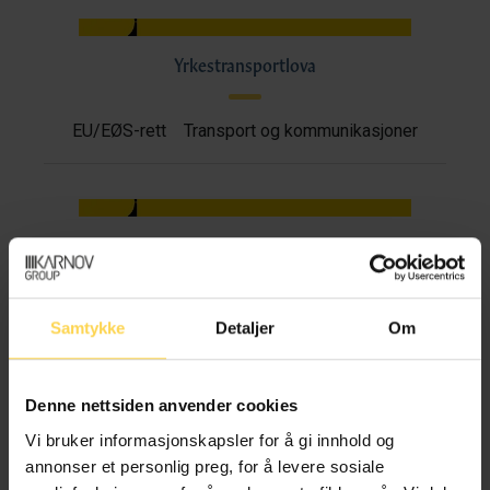
Yrkestransportlova
EU/EØS-rett
Transport og kommunikasjoner
Motorferdselloven
Miljøvern, natur og friluftsliv
Samtykke
Detaljer
Om
Transport og kommunikasjoner
Denne nettsiden anvender cookies
Vi bruker informasjonskapsler for å gi innhold og
annonser et personlig preg, for å levere sosiale
Skipsarbeidsloven