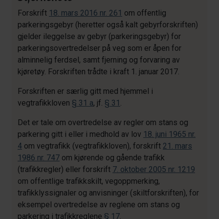
Forskrift
18. mars 2016 nr. 261
om offentlig
parkeringsgebyr (heretter også kalt gebyrforskriften)
gjelder ileggelse av gebyr (parkeringsgebyr) for
parkeringsovertredelser på veg som er åpen for
alminnelig ferdsel, samt fjerning og forvaring av
kjøretøy. Forskriften trådte i kraft 1. januar 2017.
Forskriften er særlig gitt med hjemmel i
vegtrafikkloven
§ 31 a
, jf.
§ 31
.
Det er tale om overtredelse av regler om stans og
parkering gitt i eller i medhold av lov
18. juni 1965 nr.
4
om vegtrafikk (vegtrafikkloven), forskrift
21. mars
1986 nr. 747
om kjørende og gående trafikk
(trafikkregler) eller forskrift
7. oktober 2005 nr. 1219
om offentlige trafikkskilt, vegoppmerking,
trafikklyssignaler og anvisninger (skiltforskriften), for
eksempel overtredelse av reglene om stans og
parkering i trafikkreglene
§ 17
.