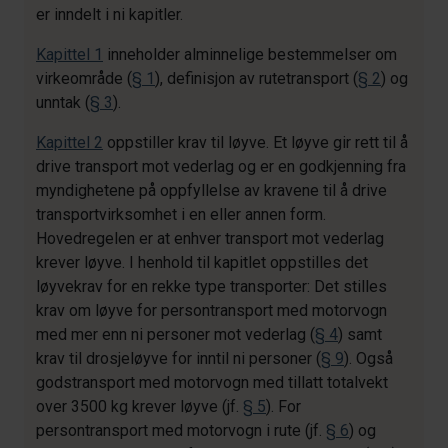
er inndelt i ni kapitler.
Kapittel 1
inneholder alminnelige bestemmelser om
virkeområde (
§ 1
), definisjon av rutetransport (
§ 2
) og
unntak (
§ 3
).
Kapittel 2
oppstiller krav til løyve. Et løyve gir rett til å
drive transport mot vederlag og er en godkjenning fra
myndighetene på oppfyllelse av kravene til å drive
transportvirksomhet i en eller annen form.
Hovedregelen er at enhver transport mot vederlag
krever løyve. I henhold til kapitlet oppstilles det
løyvekrav for en rekke type transporter: Det stilles
krav om løyve for persontransport med motorvogn
med mer enn ni personer mot vederlag (
§ 4
) samt
krav til drosjeløyve for inntil ni personer (
§ 9
). Også
godstransport med motorvogn med tillatt totalvekt
over 3500 kg krever løyve (jf.
§ 5
). For
persontransport med motorvogn i rute (jf.
§ 6
) og