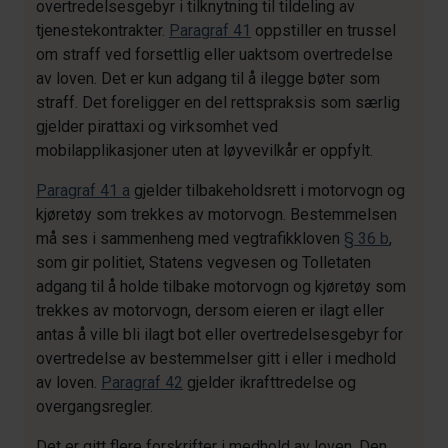
overtredelsesgebyr i tilknytning til tildeling av
tjenestekontrakter.
Paragraf 41
oppstiller en trussel
om straff ved forsettlig eller uaktsom overtredelse
av loven. Det er kun adgang til å ilegge bøter som
straff. Det foreligger en del rettspraksis som særlig
gjelder pirattaxi og virksomhet ved
mobilapplikasjoner uten at løyvevilkår er oppfylt.
Paragraf 41 a
gjelder tilbakeholdsrett i motorvogn og
kjøretøy som trekkes av motorvogn. Bestemmelsen
må ses i sammenheng med vegtrafikkloven
§ 36 b
,
som gir politiet, Statens vegvesen og Tolletaten
adgang til å holde tilbake motorvogn og kjøretøy som
trekkes av motorvogn, dersom eieren er ilagt eller
antas å ville bli ilagt bot eller overtredelsesgebyr for
overtredelse av bestemmelser gitt i eller i medhold
av loven.
Paragraf 42
gjelder ikrafttredelse og
overgangsregler.
Det er gitt flere forskrifter i medhold av loven. Den