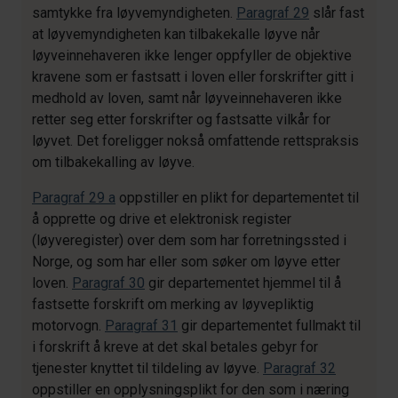
samtykke fra løyvemyndigheten.
Paragraf 29
slår fast
at løyvemyndigheten kan tilbakekalle løyve når
løyveinnehaveren ikke lenger oppfyller de objektive
kravene som er fastsatt i loven eller forskrifter gitt i
medhold av loven, samt når løyveinnehaveren ikke
retter seg etter forskrifter og fastsatte vilkår for
løyvet. Det foreligger nokså omfattende rettspraksis
om tilbakekalling av løyve.
Paragraf 29 a
oppstiller en plikt for departementet til
å opprette og drive et elektronisk register
(løyveregister) over dem som har forretningssted i
Norge, og som har eller som søker om løyve etter
loven.
Paragraf 30
gir departementet hjemmel til å
fastsette forskrift om merking av løyvepliktig
motorvogn.
Paragraf 31
gir departementet fullmakt til
i forskrift å kreve at det skal betales gebyr for
tjenester knyttet til tildeling av løyve.
Paragraf 32
oppstiller en opplysningsplikt for den som i næring