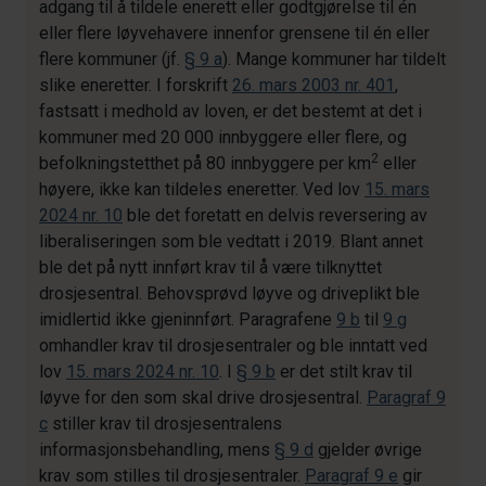
adgang til å tildele enerett eller godtgjørelse til én
eller flere løyvehavere innenfor grensene til én eller
flere kommuner (jf.
§ 9 a
). Mange kommuner har tildelt
slike eneretter. I forskrift
26. mars 2003 nr. 401
,
fastsatt i medhold av loven, er det bestemt at det i
kommuner med 20 000 innbyggere eller flere, og
2
befolkningstetthet på 80 innbyggere per km
eller
høyere, ikke kan tildeles eneretter. Ved lov
15. mars
2024 nr. 10
ble det foretatt en delvis reversering av
liberaliseringen som ble vedtatt i 2019. Blant annet
ble det på nytt innført krav til å være tilknyttet
drosjesentral. Behovsprøvd løyve og driveplikt ble
imidlertid ikke gjeninnført. Paragrafene
9 b
til
9 g
omhandler krav til drosjesentraler og ble inntatt ved
lov
15. mars 2024 nr. 10
. I
§ 9 b
er det stilt krav til
løyve for den som skal drive drosjesentral.
Paragraf 9
c
stiller krav til drosjesentralens
informasjonsbehandling, mens
§ 9 d
gjelder øvrige
krav som stilles til drosjesentraler.
Paragraf 9 e
gir