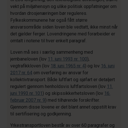
vekt på miljøhensyn og ulike politisk oppfatninger om
hvordan drosjenæringen bør reguleres.
Fylkeskommunene har også fått større
ansvarsområde siden loven ble vedtatt, ikke minst når
det gjelder ferger. Lovendringene med forarbeider er
omtalt i notene til hver enkelt paragraf.
Loven må ses i særlig sammenheng med
jernbaneloven (lov
11. juni 1993 nr. 100
),
vegtrafikkloven (lov
18. juni 1965 nr. 4
) og lov
16. juni
2017 nr. 64
om overføring av ansvar for
kollektivtransport. Både luftfart og sjøfart er detaljert
regulert gjennom henholdsvis luftfartsloven (lov
11.
juni 1993 nr. 101
) og skipssikkerhetsloven (lov
16.
februar 2007 nr. 9
) med tilhørende forskrifter.
Gjennom disse lovene er det blant annet oppstilt krav
til sertifisering og godkjenning.
Yrkestransportloven består av over 60 paragrafer og