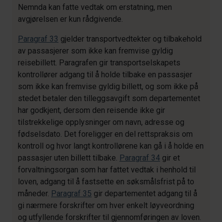
Nemnda kan fatte vedtak om erstatning, men
avgjørelsen er kun rådgivende.
Paragraf 33
gjelder transportvedtekter og tilbakehold
av passasjerer som ikke kan fremvise gyldig
reisebillett. Paragrafen gir transportselskapets
kontrollører adgang til å holde tilbake en passasjer
som ikke kan fremvise gyldig billett, og som ikke på
stedet betaler den tilleggsavgift som departementet
har godkjent, dersom den reisende ikke gir
tilstrekkelige opplysninger om navn, adresse og
fødselsdato. Det foreligger en del rettspraksis om
kontroll og hvor langt kontrollørene kan gå i å holde en
passasjer uten billett tilbake.
Paragraf 34
gir et
forvaltningsorgan som har fattet vedtak i henhold til
loven, adgang til å fastsette en søksmålsfrist på to
måneder.
Paragraf 35
gir departementet adgang til å
gi nærmere forskrifter om hver enkelt løyveordning
og utfyllende forskrifter til gjennomføringen av loven.