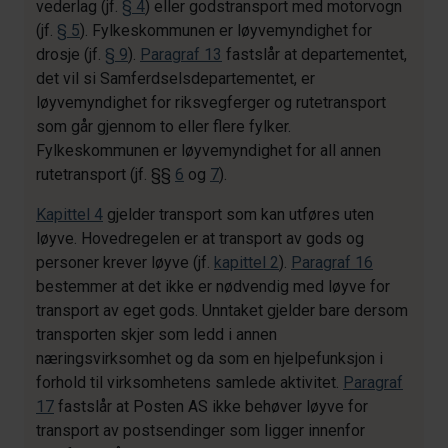
vederlag (jf.
§ 4
) eller godstransport med motorvogn
(jf.
§ 5
). Fylkeskommunen er løyvemyndighet for
drosje (jf.
§ 9
).
Paragraf 13
fastslår at departementet,
det vil si Samferdselsdepartementet, er
løyvemyndighet for riksvegferger og rutetransport
som går gjennom to eller flere fylker.
Fylkeskommunen er løyvemyndighet for all annen
rutetransport (jf. §§
6
og
7
).
Kapittel 4
gjelder transport som kan utføres uten
løyve. Hovedregelen er at transport av gods og
personer krever løyve (jf.
kapittel 2
).
Paragraf 16
bestemmer at det ikke er nødvendig med løyve for
transport av eget gods. Unntaket gjelder bare dersom
transporten skjer som ledd i annen
næringsvirksomhet og da som en hjelpefunksjon i
forhold til virksomhetens samlede aktivitet.
Paragraf
17
fastslår at Posten AS ikke behøver løyve for
transport av postsendinger som ligger innenfor