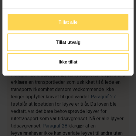
transportselskaper.
Paragraf 24
fastslår at
departementet, det vil si Samferdselsdepartementet,
har ansvar for å yte godtgjørelse til ferger i
Tillat alle
riksvegsamband.
Kapittel 6
inneholder diverse bestemmelser.
Paragraf
Tillat utvalg
25
presiserer at løyve kan tildeles den som oppfyller
kravene til løyve, og at løyvemyndigheten kan stille
vilkår til løyvet.
Paragraf 26
slår fast en hovedregel
Ikke tillat
om at det skal kreves politiattest for å få løyve.
Paragraf 26 a
pålegger løyvemyndigheten en plikt til å
erklære en transportleder som uskikket til å lede en
transportvirksomhet dersom vedkommende ikke
lenger oppfyller kravet til god vandel.
Paragraf 27
fastslår at løpetiden for løyve er ti år. Da loven ble
vedtatt, var det bare behovsprøvde løyver for
rutetransport som var tidsavgrenset. Nå er alle løyver
tidsavgrenset.
Paragraf 28
klargjør at en
løyveinnehaver ikke kan overlate løyvet til andre uten