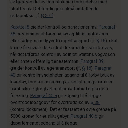
av kjøreseddel av domstolene i forbindelse med
straffesak. Det foreligger nokså omfattende
rettspraksis, jf.
§ 37 f
.
Kapittel 8
gjelder kontroll og sanksjoner mv.
Paragraf
38
bestemmer at fører av løyvepliktig motorvogn
eller fartøy, samt løyvefri egentransport (jf.
§ 16
), skal
kunne fremvise de kontrolldokumenter som kreves,
når det utføres kontroll av politiet, Statens vegvesen
eller annen offentlig tjenestemann.
Paragraf 39
gjelder kontroll av egentransport (jf.
§ 16
).
Paragraf
40
gir kontrollmyndigheten adgang til å forby bruk av
kjøretøy, foreta inndragning av registreringsnummer
samt sikre kjøretøyet mot bruksforbud og ta det i
forvaring.
Paragraf 40 a
gir adgang til å ilegge
overtredelsesgebyr for overtredelse av
§ 38
(kontrolldokument). Det er fastsatt en øvre grense på
5000 kroner for et slikt gebyr.
Paragraf 40 b
gir
departementet adgang til å ilegge