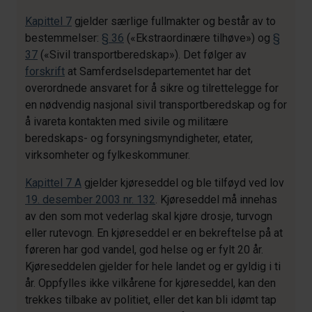
Kapittel 7
gjelder særlige fullmakter og består av to
bestemmelser:
§ 36
(«Ekstraordinære tilhøve») og
§
37
(«Sivil transportberedskap»). Det følger av
forskrift
at Samferdselsdepartementet har det
overordnede ansvaret for å sikre og tilrettelegge for
en nødvendig nasjonal sivil transportberedskap og for
å ivareta kontakten med sivile og militære
beredskaps- og forsyningsmyndigheter, etater,
virksomheter og fylkeskommuner.
Kapittel 7 A
gjelder kjøreseddel og ble tilføyd ved lov
19. desember 2003 nr. 132
. Kjøreseddel må innehas
av den som mot vederlag skal kjøre drosje, turvogn
eller rutevogn. En kjøreseddel er en bekreftelse på at
føreren har god vandel, god helse og er fylt 20 år.
Kjøreseddelen gjelder for hele landet og er gyldig i ti
år. Oppfylles ikke vilkårene for kjøreseddel, kan den
trekkes tilbake av politiet, eller det kan bli idømt tap