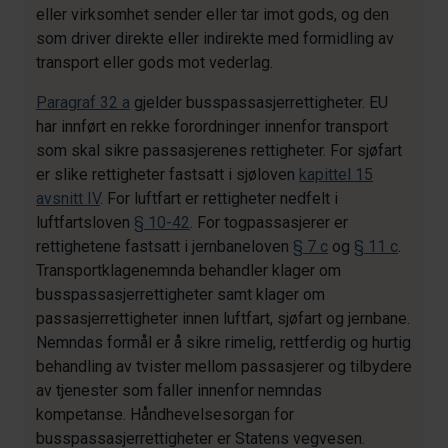
eller virksomhet sender eller tar imot gods, og den
som driver direkte eller indirekte med formidling av
transport eller gods mot vederlag.
Paragraf 32 a
gjelder busspassasjerrettigheter. EU
har innført en rekke forordninger innenfor transport
som skal sikre passasjerenes rettigheter. For sjøfart
er slike rettigheter fastsatt i sjøloven
kapittel 15
avsnitt IV
. For luftfart er rettigheter nedfelt i
luftfartsloven
§ 10-42
. For togpassasjerer er
rettighetene fastsatt i jernbaneloven
§ 7 c
og
§ 11 c
.
Transportklagenemnda behandler klager om
busspassasjerrettigheter samt klager om
passasjerrettigheter innen luftfart, sjøfart og jernbane.
Nemndas formål er å sikre rimelig, rettferdig og hurtig
behandling av tvister mellom passasjerer og tilbydere
av tjenester som faller innenfor nemndas
kompetanse. Håndhevelsesorgan for
busspassasjerrettigheter er Statens vegvesen.