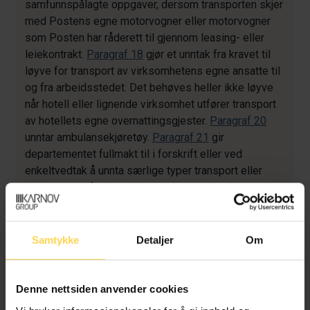
samfunnspålagte oppgaver, dersom transporten skjer
med Postens egne motorvogner eller motorvogner
som Posten har råderett til gjennom leasing- eller
leiekontrakt.
Paragraf 18
gjør et unntak fra kravet til
løyve for transport av virksomhetens egne ansatte til
og fra arbeidsstedet. Det behøves heller ikke løyve
når hotell eller lignende virksomhet utfører transport
av hotellets egne overnattingsgjester.
Paragraf 20
unntar ambulansekjøretøy.
Paragraf 21
gir
departementet fullmakt til i forskrift eller ved
enkeltvedtak å unnta særlige typer transport eller
motorvogner fra krav til løyve dersom det ikke strider
mot internasjonal avtale som Norge er part til.
Kapittel 5
gjelder offentlig godtgjørelse til
Samtykke
Detaljer
Om
rutetransport som gis i forbindelse med betaling til et
ruteselskap for en pålagt transporttjeneste. Slik
godtgjørelse må være i samsvar med lov
27.
Denne nettsiden anvender cookies
november 1992 nr. 117
om offentlig støtte.
Paragraf