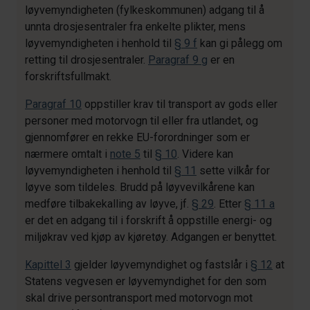
løyvemyndigheten (fylkeskommunen) adgang til å
unnta drosjesentraler fra enkelte plikter, mens
løyvemyndigheten i henhold til
§ 9 f
kan gi pålegg om
retting til drosjesentraler.
Paragraf 9 g
er en
forskriftsfullmakt.
Paragraf 10
oppstiller krav til transport av gods eller
personer med motorvogn til eller fra utlandet, og
gjennomfører en rekke EU-forordninger som er
nærmere omtalt i
note 5
til
§ 10
. Videre kan
løyvemyndigheten i henhold til
§ 11
sette vilkår for
løyve som tildeles. Brudd på løyvevilkårene kan
medføre tilbakekalling av løyve, jf.
§ 29
. Etter
§ 11 a
er det en adgang til i forskrift å oppstille energi- og
miljøkrav ved kjøp av kjøretøy. Adgangen er benyttet.
Kapittel 3
gjelder løyvemyndighet og fastslår i
§ 12
at
Statens vegvesen er løyvemyndighet for den som
skal drive persontransport med motorvogn mot