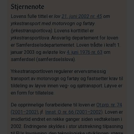
Stjernenote
Lovens fulle tittel er
lov
21. juni 2002 nr. 45
om
yrkestransport med motorvogn og fartøy
(yrkestransportlova)
. Lovens korttittel er
yrkestransportlova
. Ansvarlig departement for loven
er Samferdselsdepartementet. Loven trådte i kraft 1.
januar 2003 og avløste lov
4. juni 1976 nr. 63
om
samferdsel (samferdselslova).
Yrkestransportloven regulerer ervervsmessig
transport av motorvogn og fartøy og fastsetter krav til
tildeling av løyve innen veg- og sjøtransport. Løyve er
en form for tillatelse.
De opprinnelige forarbeidene til loven er
Ot.prp. nr. 74
(2001–2002)
, jf.
Innst. O. nr. 66 (2001–2002)
. Loven er
imidlertid endret en rekke ganger siden vedtakelsen i
2002. Endringene skyldes i stor utstrekning tilpasning
til EUs lovgivning, den teknologiske utviklingen, større