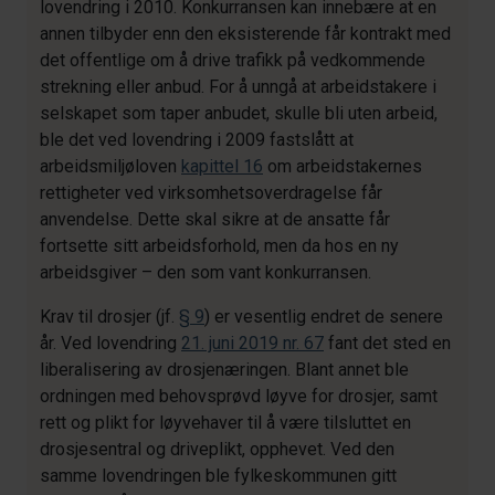
lovendring i 2010. Konkurransen kan innebære at en
annen tilbyder enn den eksisterende får kontrakt med
det offentlige om å drive trafikk på vedkommende
strekning eller anbud. For å unngå at arbeidstakere i
selskapet som taper anbudet, skulle bli uten arbeid,
ble det ved lovendring i 2009 fastslått at
arbeidsmiljøloven
kapittel 16
om arbeidstakernes
rettigheter ved virksomhetsoverdragelse får
anvendelse. Dette skal sikre at de ansatte får
fortsette sitt arbeidsforhold, men da hos en ny
arbeidsgiver – den som vant konkurransen.
Krav til drosjer (jf.
§ 9
) er vesentlig endret de senere
år. Ved lovendring
21. juni 2019 nr. 67
fant det sted en
liberalisering av drosjenæringen. Blant annet ble
ordningen med behovsprøvd løyve for drosjer, samt
rett og plikt for løyvehaver til å være tilsluttet en
drosjesentral og driveplikt, opphevet. Ved den
samme lovendringen ble fylkeskommunen gitt