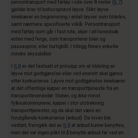
persontransport med fartøy i rute over 8 meter (
§ 7
)
gjelder krav til behovsprøvd løyve. Slikt løyve
innebærer en begrensning i antall løyver som tildeles,
samt nærmere spesifiserte vilkår. Persontransport
med fartøy som går i fast rute, skjer i all hovedsak
enten med ferge, som transporterer biler og
passasjerer, eller hurtigbåt. I tillegg finnes enkelte
mindre skyssbåter.
I
§ 8
er det fastsatt et prinsipp om at tildeling av
løyve mot godtgjørelse eller ved enerett skal gjøres
etter konkurranse. Løyve mot godtgjørelse innebærer
at det offentlige kjøper en transporttjeneste fra en
transportleverandør. Staten, og ikke minst
fylkeskommunene, kjøper i stor utstrekning
transporttjenester, og da skal det være en
forutgående konkurranse (anbud). Da loven ble
vedtatt, fremgikk det av
§ 8
at anbud kunne benyttes,
men det var ingen plikt til å benytte anbud før ved en