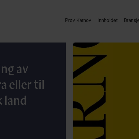
Prøv Karnov
Innholdet
Bransj
ing av
 eller til
k land