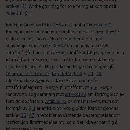
artikkel 43
. Andre grunnlag for overføring er kort omtalt i
note 3
til
§ 1
.
Konvensjonens artikler
1
–
34
er inntatt i lovens
del C
.
Konvensjonen består av 47 artikler, men artiklene
35
–
47
er ikke inntatt i loven. Norge reserverte seg mot
konvensjonens artikler
35
–
37
om negativ materiell
rettskraft (forbud mot gjentatt straffeforfølgning «ne bis in
idem») for situasjoner hvor mistenkte var norsk borger
eller hadde bopel i Norge da handlingen ble begått, jf.
Ot.prp. nr. 7 (1976–77)
kapittel V
del 3
s.
11
–
13
.
Utenlandske avgjørelser kan likevel sperre for
straffeforfølgning i Norge, jf. straffeloven
§ 8
. Norge
reserverte seg samtidig mot
artikkel 23
om forlengelse av
foreldelsesfristen.
Artikkel 23
er inntatt i loven, men det
fremgår av
§ 1
at artikkelen ikke gjelder. Konvensjonens
artikler
38
–
47
inneholder avsluttende bestemmelser om
ratifikasjon, ikrafttredelse mv. som det ikke er naturlig å
inkorporere i loven.