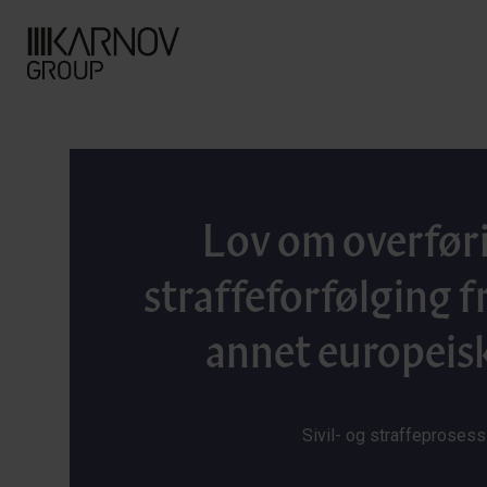
Lov om overfør
straffeforfølging fra
annet europeis