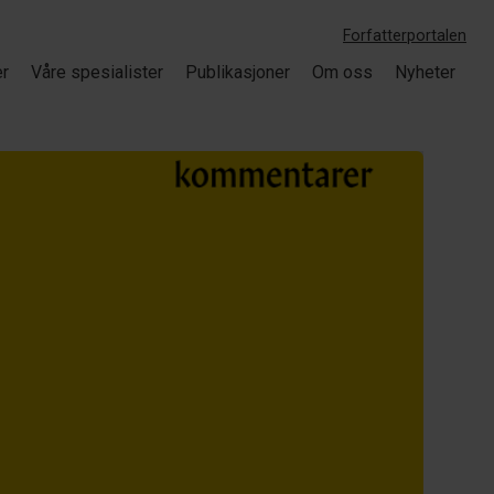
Forfatterportalen
er
Våre spesialister
Publikasjoner
Om oss
Nyheter