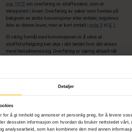
mai 1972
om overføring av straffesaker, som er
inkorporert i loven. Overføring av saker som foretas på
bakgrunn av andre konvensjoner eller avtaler, reguleres
ikke av denne loven, men er kort omtalt i
note 3
til
§ 1
.
Et viktig formål med konvensjonen er å sikre at
straffeforfølgning kan skje i det landet hvor det anses
mest hensiktsmessig. Overføring er særlig aktuelt når
mistenkte ikke kan utleveres til den anmodende stat, eller
saken kan opplyses bedre i en annen stat, for eksempel
fordi sentrale vitner befinner seg der, jf.
artikkel 8
nr. 1
bokstavene e og g.
Detaljer
Saker overføres oftest på etterforskingsstadiet, men
overføring kan også skje etter at det foreligger rettskraftig
dom, såfremt vilkårene etter
artikkel 8
nr. 2 er oppfylt.
ookies
Overføring av straffeforfølgning kan innebære at staten
 for å gi innhold og annonser et personlig preg, for å levere sos
som overtar saken, får «overført» jurisdiksjon etter
deler dessuten informasjon om hvordan du bruker nettstedet vårt,
konvensjonens
artikkel 2
.
og analysearbeid, som kan kombinere den med annen informasjon d