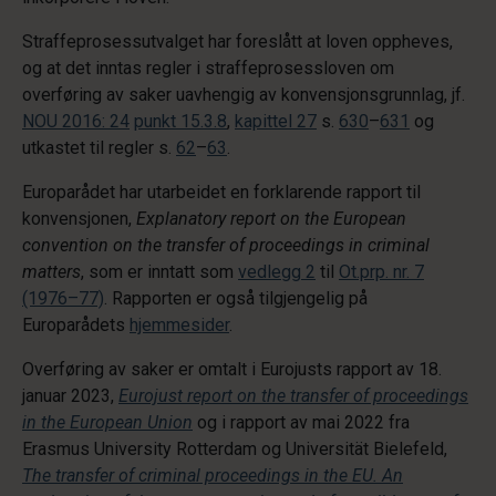
Straffeprosessutvalget har foreslått at loven oppheves,
og at det inntas regler i straffeprosessloven om
overføring av saker uavhengig av konvensjonsgrunnlag, jf.
NOU 2016: 24
punkt 15.3.8
,
kapittel 27
s.
630
–
631
og
utkastet til regler s.
62
–
63
.
Europarådet har utarbeidet en forklarende rapport til
konvensjonen,
Explanatory report on the European
convention on the transfer of proceedings in criminal
matters
, som er inntatt som
vedlegg 2
til
Ot.prp. nr. 7
(1976–77)
. Rapporten er også tilgjengelig på
Europarådets
hjemmesider
.
Overføring av saker er omtalt i Eurojusts rapport av 18.
januar 2023,
Eurojust report on the transfer of proceedings
in the European Union
og i rapport av mai 2022 fra
Erasmus University Rotterdam og Universität Bielefeld,
The transfer of criminal proceedings in the EU. An