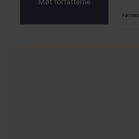
Møt forfatterne
Førstes