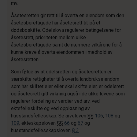
mv.
Åsetesretten gir rett til å overta en eiendom som den
åsetesberettigede har åsetesrett til, på et
dødsboskifte. Odelslova regulerer betingelsene for
åsetesrett, prioriteten mellom ulike
åsetesberettigede samt de nærmere vilkårene for å
kunne kreve å overta eiendommen i medhold av
åsetesretten.
Som følge av at odelsretten og åsetesretten er
særskilte rettigheter til å overta landbrukseiendom
som har skiftet eier eller skal skifte eier, er odelsrett
og åsetesrett gitt virkning også i de ulike lovene som
regulerer fordeling av verdier ved arv, ved
ektefelleskifte og ved oppløsning av
husstandsfellesskap. Se arveloven §§
106
,
108
og
109
, ekteskapsloven §§
66
og
67
og
husstandsfellesskapsloven
§ 3
.