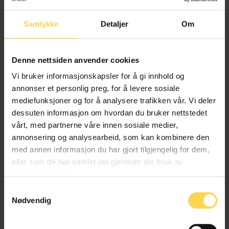
Dyrevelferdsloven
Samtykke
Detaljer
Om
Fiskeri- og fangstrett og havbruk
Denne nettsiden anvender cookies
Landbruk, jakt og skogbruk
Vi bruker informasjonskapsler for å gi innhold og
annonser et personlig preg, for å levere sosiale
mediefunksjoner og for å analysere trafikken vår. Vi deler
dessuten informasjon om hvordan du bruker nettstedet
Matloven – matl
vårt, med partnerne våre innen sosiale medier,
annonsering og analysearbeid, som kan kombinere den
Fiskeri- og fangstrett og havbruk
med annen informasjon du har gjort tilgjengelig for dem,
eller som de har samlet inn gjennom din bruk av
Landbruk, jakt og skogbruk
Næringsrett
tjenestene deres.
Samtykkevalg
Nødvendig
Jordlova – jl