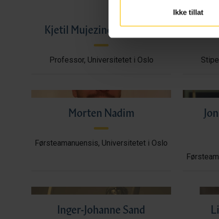
Ikke tillat
Kjetil Mujezinović Larsen
Professor, Universitetet i Oslo
Stipe
Morten Nadim
Jon
Førsteamanuensis, Universitetet i Oslo
Førsteama
Inger-Johanne Sand
L