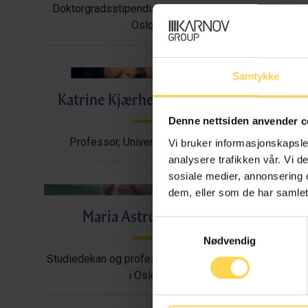
Doktorgradsstipendiat, Universitetet i
Stipe
Oslo
Samtykke
Katrine Kjærheim Fredwall
Lucy
Denne nettsiden anvender c
Professor, Universitetet i Oslo
Stipe
Vi bruker informasjonskapsler
analysere trafikken vår. Vi 
sosiale medier, annonsering 
dem, eller som de har samlet
Maria Astrup Hjort
Mari
Samtykkevalg
Nødvendig
Studiedekan og professor, Universitetet
Profe
i Oslo