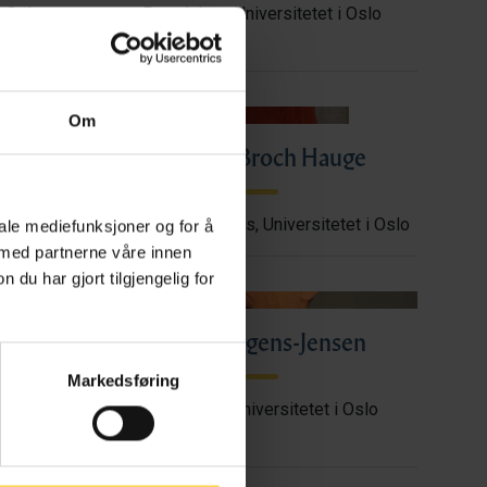
i Oslo
Postdoktor, Universitetet i Oslo
Om
d
Katrine Broch Hauge
i Oslo
Førsteamanuensis, Universitetet i Oslo
iale mediefunksjoner og for å
 med partnerne våre innen
u har gjort tilgjengelig for
Høgberg
Harald Irgens-Jensen
Markedsføring
i Oslo
Professor, Universitetet i Oslo