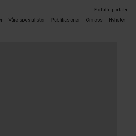
Forfatterportalen
er
Våre spesialister
Publikasjoner
Om oss
Nyheter