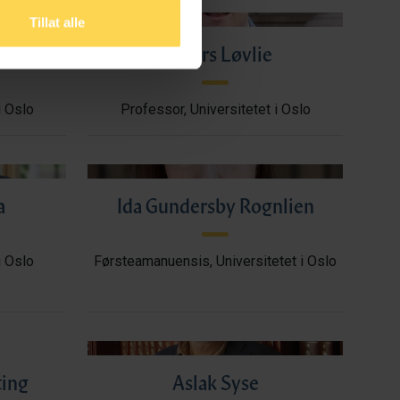
Tillat alle
Anders Løvlie
i Oslo
Professor, Universitetet i Oslo
a
Ida Gundersby Rognlien
i Oslo
Førsteamanuensis, Universitetet i Oslo
ting
Aslak Syse