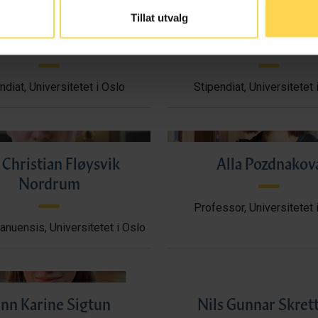
Tillat utvalg
Hanne Lillemork
Simen Lium
ndiat, Universitetet i Oslo
Stipendiat, Universitetet 
 Christian Fløysvik
Alla Pozdnakov
Nordrum
Professor, Universitetet 
nuensis, Universitetet i Oslo
inn Karine Sigtun
Nils Gunnar Skret