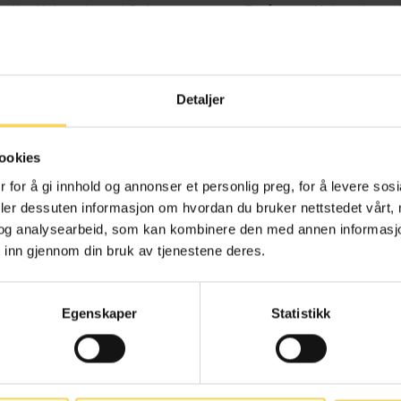
ndiat, Universitetet i Oslo
Professor, Universitetet 
Detaljer
 Klæboe Furuholmen
Birgitte Haglan
ookies
ndiat, Universitetet i Oslo
Professor, Universitetet 
 for å gi innhold og annonser et personlig preg, for å levere sos
deler dessuten informasjon om hvordan du bruker nettstedet vårt,
og analysearbeid, som kan kombinere den med annen informasjon d
 inn gjennom din bruk av tjenestene deres.
anne Jenum Hotvedt
Benedikte Moltumyr 
Egenskaper
Statistikk
ssor, Universitetet i Oslo
Professor, Universitetet 