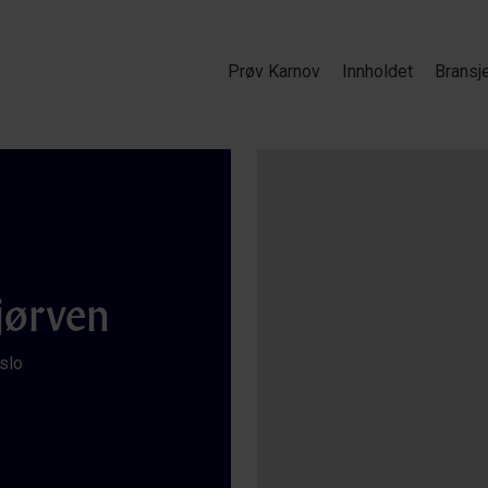
Prøv Karnov
Innholdet
Bransj
jørven
slo