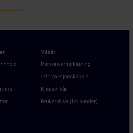
er
Vilkår
innhold
Personvernerklæring
Informasjonskapsler
attere
Kjøpsvilkår
tter
Brukervilkår (for kunder)