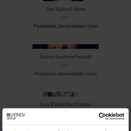
Guri Hjallen Eriksen
Postdoktor, Universitetet i Oslo
Katrine Kjærheim Fredwall
Professor, Universitetet i Oslo
Lucy Klæboe Furuholmen
Stipendiat, Universitetet i Oslo