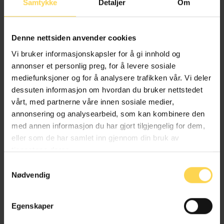
Samtykke
Detaljer
Om
Birgitte Hagland
Denne nettsiden anvender cookies
Vi bruker informasjonskapsler for å gi innhold og
Professor, Universitetet i Oslo
annonser et personlig preg, for å levere sosiale
mediefunksjoner og for å analysere trafikken vår. Vi deler
dessuten informasjon om hvordan du bruker nettstedet
vårt, med partnerne våre innen sosiale medier,
annonsering og analysearbeid, som kan kombinere den
Katrine Broch Hauge
med annen informasjon du har gjort tilgjengelig for dem,
eller som de har samlet inn gjennom din bruk av
Førsteamanuensis, Universitetet i Oslo
tjenestene deres.
Samtykkevalg
Nødvendig
Maria Astrup Hjort
Egenskaper