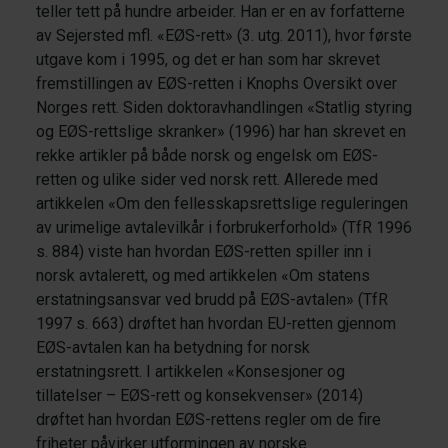
teller tett på hundre arbeider. Han er en av forfatterne
av Sejersted mfl. «EØS-rett» (3. utg. 2011), hvor første
utgave kom i 1995, og det er han som har skrevet
fremstillingen av EØS-retten i Knophs Oversikt over
Norges rett. Siden doktoravhandlingen «Statlig styring
og EØS-rettslige skranker» (1996) har han skrevet en
rekke artikler på både norsk og engelsk om EØS-
retten og ulike sider ved norsk rett. Allerede med
artikkelen «Om den fellesskapsrettslige reguleringen
av urimelige avtalevilkår i forbrukerforhold» (TfR 1996
s. 884) viste han hvordan EØS-retten spiller inn i
norsk avtalerett, og med artikkelen «Om statens
erstatningsansvar ved brudd på EØS-avtalen» (TfR
1997 s. 663) drøftet han hvordan EU-retten gjennom
EØS-avtalen kan ha betydning for norsk
erstatningsrett. I artikkelen «Konsesjoner og
tillatelser – EØS-rett og konsekvenser» (2014)
drøftet han hvordan EØS-rettens regler om de fire
friheter påvirker utformingen av norske