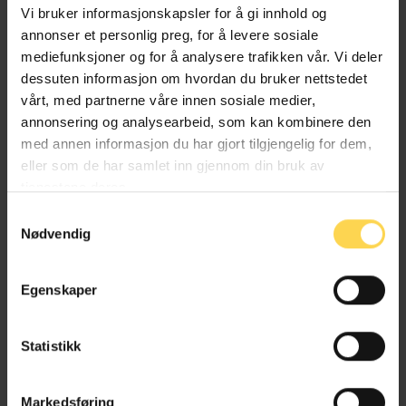
Vi bruker informasjonskapsler for å gi innhold og
annonser et personlig preg, for å levere sosiale
Stipendiat, Universitetet i Oslo
mediefunksjoner og for å analysere trafikken vår. Vi deler
dessuten informasjon om hvordan du bruker nettstedet
vårt, med partnerne våre innen sosiale medier,
annonsering og analysearbeid, som kan kombinere den
Birgitte Hagland
med annen informasjon du har gjort tilgjengelig for dem,
eller som de har samlet inn gjennom din bruk av
Professor, Universitetet i Oslo
tjenestene deres.
Samtykkevalg
Nødvendig
Katrine Broch Hauge
Egenskaper
Førsteamanuensis, Universitetet i Oslo
Statistikk
Markedsføring