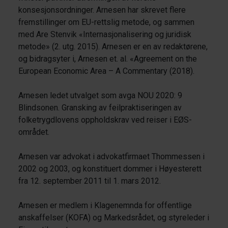
konsesjonsordninger. Arnesen har skrevet flere
fremstillinger om EU-rettslig metode, og sammen
med Are Stenvik «Internasjonalisering og juridisk
metode» (2. utg. 2015). Arnesen er en av redaktørene,
og bidragsyter i, Arnesen et. al. «Agreement on the
European Economic Area – A Commentary (2018).
Arnesen ledet utvalget som avga NOU 2020: 9
Blindsonen. Gransking av feilpraktiseringen av
folketrygdlovens oppholdskrav ved reiser i EØS-
området.
Arnesen var advokat i advokatfirmaet Thommessen i
2002 og 2003, og konstituert dommer i Høyesterett
fra 12. september 2011 til 1. mars 2012.
Arnesen er medlem i Klagenemnda for offentlige
anskaffelser (KOFA) og Markedsrådet, og styreleder i