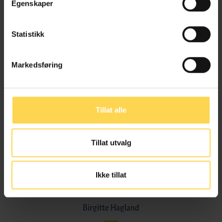
Egenskaper
Statistikk
Katrine Kjærheim Fredwall
Markedsføring
Professor, Universitetet i Oslo
Tillat alle
Lucy Klæboe Furuholmen
Tillat utvalg
Stipendiat, Universitetet i Oslo
Ikke tillat
Birgitte Hagland