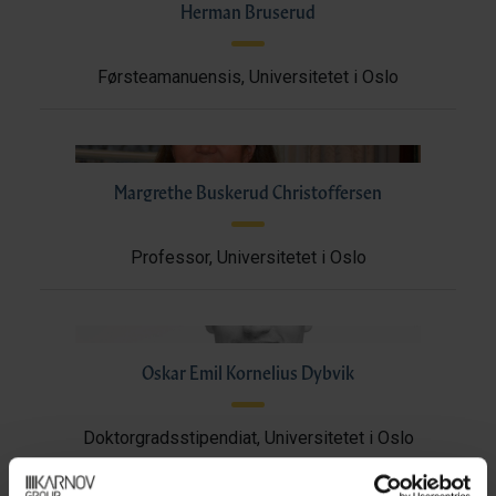
Herman Bruserud
Førsteamanuensis, Universitetet i Oslo
Margrethe Buskerud Christoffersen
Professor, Universitetet i Oslo
Oskar Emil Kornelius Dybvik
Doktorgradsstipendiat, Universitetet i Oslo