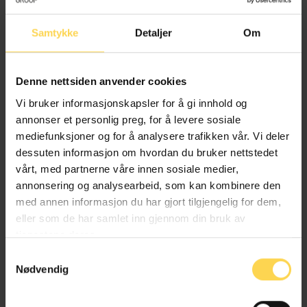
Samtykke
Detaljer
Om
Ane Sydnes Egeland
Stipendiat, Universitetet i Oslo
Denne nettsiden anvender cookies
Vi bruker informasjonskapsler for å gi innhold og
annonser et personlig preg, for å levere sosiale
mediefunksjoner og for å analysere trafikken vår. Vi deler
Christoffer Conrad Eriksen
dessuten informasjon om hvordan du bruker nettstedet
vårt, med partnerne våre innen sosiale medier,
annonsering og analysearbeid, som kan kombinere den
Professor, Universitetet i Oslo
med annen informasjon du har gjort tilgjengelig for dem,
eller som de har samlet inn gjennom din bruk av
tjenestene deres.
Samtykkevalg
Guri Hjallen Eriksen
Nødvendig
Postdoktor, Universitetet i Oslo