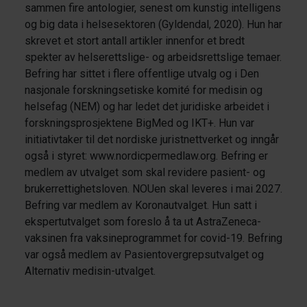
sammen fire antologier, senest om kunstig intelligens
og big data i helsesektoren (Gyldendal, 2020). Hun har
skrevet et stort antall artikler innenfor et bredt
spekter av helserettslige- og arbeidsrettslige temaer.
Befring har sittet i flere offentlige utvalg og i Den
nasjonale forskningsetiske komité for medisin og
helsefag (NEM) og har ledet det juridiske arbeidet i
forskningsprosjektene BigMed og IKT+. Hun var
initiativtaker til det nordiske juristnettverket og inngår
også i styret: www.nordicpermedlaw.org. Befring er
medlem av utvalget som skal revidere pasient- og
brukerrettighetsloven. NOUen skal leveres i mai 2027.
Befring var medlem av Koronautvalget. Hun satt i
ekspertutvalget som foreslo å ta ut AstraZeneca-
vaksinen fra vaksineprogrammet for covid-19. Befring
var også medlem av Pasientovergrepsutvalget og
Alternativ medisin-utvalget.