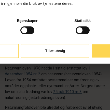
og
Ot.prp. nr. 52 (2008–2009)
kapittel 6
.
 inn gjennom din bruk av tjenestene deres.
Lovhistorikk og sentrale endringer
Egenskaper
Statistikk
Naturmangfoldloven var den fjerde i rekken av norske
lover med vern av naturverdier som spesifikt formål.
Den direkte forløperen var lov
19. juni 1970 nr. 63
om
naturvern (naturvernloven 1970), som inneholdt hjemler for
vern av spesielle naturområder, naturforekomster,
Tillat utvalg
landskapsbilder og naturmiljø, fredning av planter og dyr,
samt regler om saksbehandling og erstatning.
Naturvernloven 1970 hadde i sin tid erstattet lov
1.
desember 1954 nr. 2
om naturvern (naturvernloven 1954).
Loven fra 1954 omfattet bestemmelser om fredning av
områder og plante- eller dyresamfunn/arter. Norges første
lov om naturfredning var lov
25. juli 1910 nr. 3
om
naturfredning (naturfredningsloven).
Naturmangfoldloven ble utredet og forberedt av et utvalg