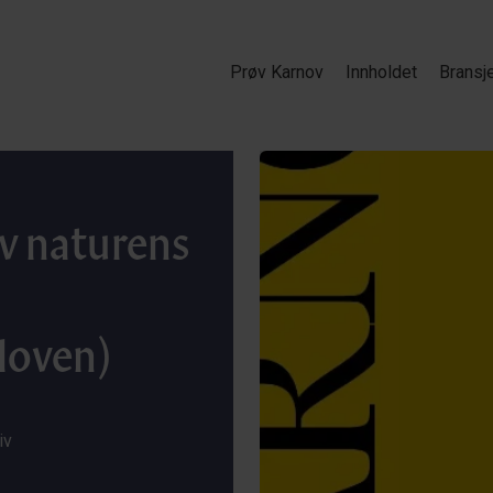
Prøv Karnov
Innholdet
Bransj
v naturens
loven)