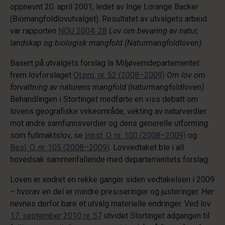
oppnevnt 20. april 2001, ledet av Inge Lorange Backer
(Biomangfoldlovutvalget). Resultatet av utvalgets arbeid
var rapporten
NOU 2004: 28
Lov om bevaring av natur,
landskap og biologisk mangfold (Naturmangfoldloven)
.
Basert på utvalgets forslag la Miljøverndepartementet
frem lovforslaget
Ot.prp. nr. 52 (2008–2009)
Om lov om
forvaltning av naturens mangfold (naturmangfoldloven)
.
Behandlingen i Stortinget medførte en viss debatt om
lovens geografiske virkeområde, vekting av naturverdier
mot andre samfunnsverdier og dens generelle utforming
som fullmaktslov, se
Innst. O. nr. 100 (2008–2009)
og
Besl. O. nr. 105 (2008–2009)
. Lovvedtaket ble i all
hovedsak sammenfallende med departementets forslag.
Loven er endret en rekke ganger siden vedtakelsen i 2009
– hvorav en del er mindre presiseringer og justeringer. Her
nevnes derfor bare et utvalg materielle endringer. Ved lov
17. september 2010 nr. 57
utvidet Stortinget adgangen til