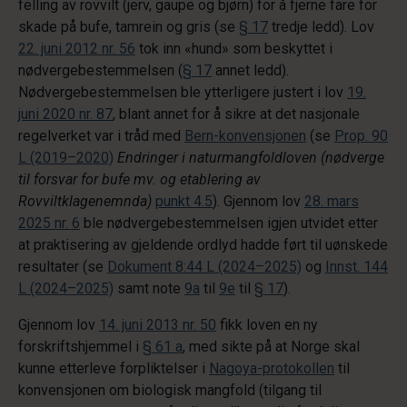
felling av rovvilt (jerv, gaupe og bjørn) for å fjerne fare for
skade på bufe, tamrein og gris (se
§ 17
tredje ledd). Lov
22. juni 2012 nr. 56
tok inn «hund» som beskyttet i
nødvergebestemmelsen (
§ 17
annet ledd).
Nødvergebestemmelsen ble ytterligere justert i lov
19.
juni 2020 nr. 87
, blant annet for å sikre at det nasjonale
regelverket var i tråd med
Bern-konvensjonen
(se
Prop. 90
L (2019–2020)
Endringer i naturmangfoldloven (nødverge
til forsvar for bufe mv. og etablering av
Rovviltklagenemnda)
punkt 4.5
). Gjennom lov
28. mars
2025 nr. 6
ble nødvergebestemmelsen igjen utvidet etter
at praktisering av gjeldende ordlyd hadde ført til uønskede
resultater (se
Dokument 8:44 L (2024–2025)
og
Innst. 144
L (2024–2025)
samt note
9a
til
9e
til
§ 17
).
Gjennom lov
14. juni 2013 nr. 50
fikk loven en ny
forskriftshjemmel i
§ 61 a
, med sikte på at Norge skal
kunne etterleve forpliktelser i
Nagoya-protokollen
til
konvensjonen om biologisk mangfold (tilgang til