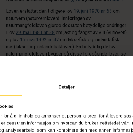
Loven erstattet den tidligere lov
19. juni 1970 nr. 63
om
naturvern (naturvernloven). Innføringen av
naturmangfoldloven gjorde dessuten betydelige endringer
i lov
29. mai 1981 nr. 38
om jakt og fangst av vilt (viltloven)
og lov
15. mai 1992 nr. 47
om laksefisk og innlandsfisk
mv. (lakse- og innlandsfiskloven). En betydelig del av
naturmangfoldloven bygger på disse foregående lover, se
lovspeil
.
Lovens formål er å ta vare på naturen med dens
biologiske, landskapsmessige og geologiske mangfold,
jf.
§ 1
. Loven bidrar til gjennomføring av
konvensjonen om
Detaljer
biologisk mangfold
(Convention on biological diversity,
CBD) og bygger i stor grad på prinsippene i Grunnloven
§
ookies
112
(tidligere § 110b) om rett til et sunt miljø. Loven er
sektorovergripende og skal bidra til at miljøhensyn blir
 for å gi innhold og annonser et personlig preg, for å levere sos
vurdert i alle avgjørelser som berører naturmangfoldet.
deler dessuten informasjon om hvordan du bruker nettstedet vårt,
Nærmere om lovens formål, se
NOU 2004: 28
punkt 11.4
og analysearbeid, som kan kombinere den med annen informasjon d