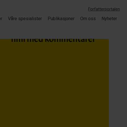
Forfatterportalen
er
Våre spesialister
Publikasjoner
Om oss
Nyheter