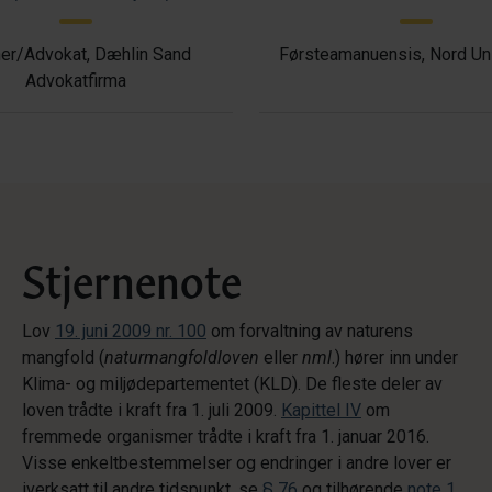
ner/Advokat, Dæhlin Sand
Førsteamanuensis, Nord Uni
Advokatfirma
Stjernenote
Lov
19. juni 2009 nr. 100
om forvaltning av naturens
mangfold (
naturmangfoldloven
eller
nml
.) hører inn under
Klima- og miljødepartementet (KLD). De fleste deler av
loven trådte i kraft fra 1. juli 2009.
Kapittel IV
om
fremmede organismer trådte i kraft fra 1. januar 2016.
Visse enkeltbestemmelser og endringer i andre lover er
iverksatt til andre tidspunkt, se
§ 76
og tilhørende
note 1
.