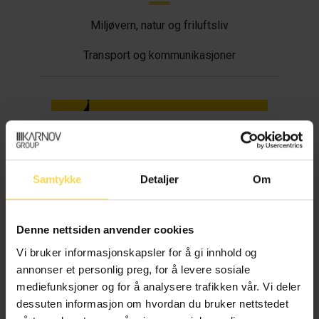
Miljøvern, natur og friluftsliv
Transport og kommunikasjoner
Gravplassloven
Familie-, person- og barnerett
Samtykke
Detaljer
Om
Denne nettsiden anvender cookies
Markaloven
Vi bruker informasjonskapsler for å gi innhold og
annonser et personlig preg, for å levere sosiale
mediefunksjoner og for å analysere trafikken vår. Vi deler
Kultur, idrett og underholdning
dessuten informasjon om hvordan du bruker nettstedet