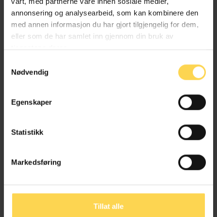
Miljøvern, natur og friluftsliv
vårt, med partnerne våre innen sosiale medier,
annonsering og analysearbeid, som kan kombinere den
med annen informasjon du har gjort tilgjengelig for dem,
eller som de har samlet inn gjennom din bruk av
tjenestene deres.
Naturoppsynsloven
Samtykkevalg
Nødvendig
Miljøvern, natur og friluftsliv
Egenskaper
Naturmangfoldloven – nml
Statistikk
Miljøvern, natur og friluftsliv
Markedsføring
Tillat alle