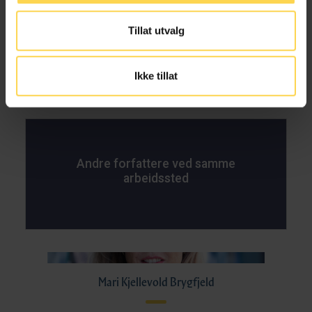
Alt kommentert regelverk
Tillat utvalg
Ikke tillat
Andre forfattere ved samme
arbeidssted
Mari Kjellevold Brygfjeld