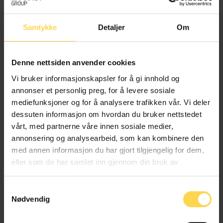
Stats-, statsforfatnings- og statsborgerrett
Samtykke
Detaljer
Om
Transport og kommunikasjoner
Denne nettsiden anvender cookies
Vi bruker informasjonskapsler for å gi innhold og
Lov om Konvensjonen mot antipersonellminer
annonser et personlig preg, for å levere sosiale
mediefunksjoner og for å analysere trafikken vår. Vi deler
Internasjonal rett
dessuten informasjon om hvordan du bruker nettstedet
vårt, med partnerne våre innen sosiale medier,
Stats-, statsforfatnings- og statsborgerrett
annonsering og analysearbeid, som kan kombinere den
med annen informasjon du har gjort tilgjengelig for dem,
eller som de har samlet inn gjennom din bruk av
tjenestene deres.
Lov om inspeksjoner av styrker i Europa
Samtykkevalg
Nødvendig
Internasjonal rett