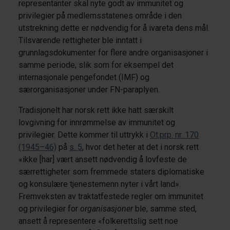
representanter skal nyte godt av immunitet og
privilegier på medlemsstatenes område i den
utstrekning dette er nødvendig for å ivareta dens mål.
Tilsvarende rettigheter ble inntatt i
grunnlagsdokumenter for flere andre organisasjoner i
samme periode, slik som for eksempel det
internasjonale pengefondet (IMF) og
særorganisasjoner under FN-paraplyen.
Tradisjonelt har norsk rett ikke hatt særskilt
lovgivning for innrømmelse av immunitet og
privilegier. Dette kommer til uttrykk i
Ot.prp. nr. 170
(1945–46)
på
s. 5
, hvor det heter at det i norsk rett
«ikke [har] vært ansett nødvendig å lovfeste de
særrettigheter som fremmede staters diplomatiske
og konsulære tjenestemenn nyter i vårt land».
Fremveksten av traktatfestede regler om immunitet
og privilegier for
organisasjoner
ble, samme sted,
ansett å representere «folkerettslig sett noe