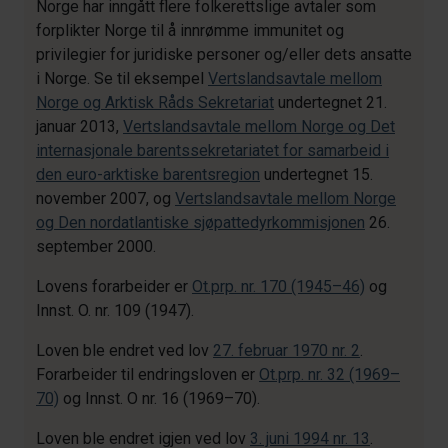
Norge har inngått flere folkerettslige avtaler som
forplikter Norge til å innrømme immunitet og
privilegier for juridiske personer og/eller dets ansatte
i Norge. Se til eksempel
Vertslandsavtale mellom
Norge og Arktisk Råds Sekretariat
undertegnet 21.
januar 2013,
Vertslandsavtale mellom Norge og Det
internasjonale barentssekretariatet for samarbeid i
den euro-arktiske barentsregion
undertegnet 15.
november 2007, og
Vertslandsavtale mellom Norge
og Den nordatlantiske sjøpattedyrkommisjonen
26.
september 2000.
Lovens forarbeider er
Ot.prp. nr. 170 (1945–46)
og
Innst. O. nr. 109 (1947).
Loven ble endret ved lov
27. februar 1970 nr. 2
.
Forarbeider til endringsloven er
Ot.prp. nr. 32 (1969–
70)
og Innst. O nr. 16 (1969–70).
Loven ble endret igjen ved lov
3. juni 1994 nr. 13
.