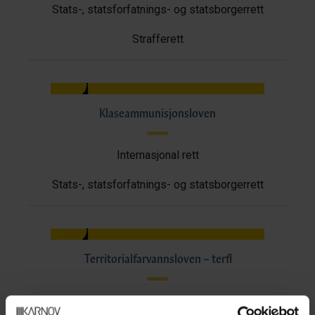
Stats-, statsforfatnings- og statsborgerrett
Strafferett
Klaseammunisjonsloven
Internasjonal rett
Stats-, statsforfatnings- og statsborgerrett
Territorialfarvannsloven – terfl
Internasjonal rett