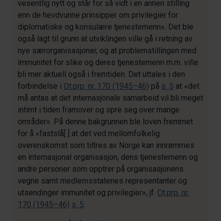
vesentlig nytt og står for så vidt i en annen stilling
enn de hevdvunne prinsipper om privilegier for
diplomatiske og konsulære tjenestemenn». Det ble
også lagt til grunn at utviklingen ville gå i retning av
nye særorganisasjoner, og at problemstillingen med
immunitet for slike og deres tjenestemenn m.m. ville
bli mer aktuell også i fremtiden. Det uttales i den
forbindelse i
Ot.prp. nr. 170 (1945–46)
på
s. 5
at «det
må antas at det internasjonale samarbeid vil bli meget
intimt i tiden framover og spre seg over mange
områder». På denne bakgrunnen ble loven fremmet
for å «fastslå[ ] at det ved mellomfolkelig
overenskomst som tiltres av Norge kan innrømmes
en internasjonal organisasjon, dens tjenestemenn og
andre personer som opptrer på organisasjonens
vegne samt medlemsstatenes representanter og
utsendinger immunitet og privilegier», jf.
Ot.prp. nr.
170 (1945–46)
s. 5
.