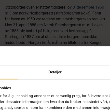
Statsborgerloven erstattet tidligere lov
8. desember 1950
nr. 3
om norsk riksborgarrett (
statsborgarrettslova
). Forut
for loven av 1950 var reglene om statsborgerskap regulert
i lov 21. april 1888 om Norsk Statsborgerrett m. m. Loven
av 1888 ble innført på bakgrunn av et lovforslag på
Stortinget i 1887 om at utenlandske borgere som ikke
hadde bodd i Norge i tre år, måtte ha tillatelse fra Kongen
for å erverve fast eiendom. Behov for
konsesjonsbestemmelser ble koblet sammen med behov
for regler om norsk statsborgerskap. Forslag til loven ble
utarbeidet av professor Aschehoug på vegne av
daværende Justisdepartement og ble vedtatt i 1888. Den
Detaljer
første statsborgerloven inneholdt regler om erverv og tap
av statsborgerskap (§§
1
til
6
). Utgangspunktet etter
§ 1
ookies
var at statsborgerretten ble ervervet ved fødselen
(avstamningsprinsippet). Loven inneholdt også regler om
 for å gi innhold og annonser et personlig preg, for å levere sos
erverv av statsborgerskap ved fast bolig i Norge, jf.
§ 2
deler dessuten informasjon om hvordan du bruker nettstedet vårt,
bokstav b, og ved innvilgelse fra Kongen, jf.
§ 3
første
og analysearbeid, som kan kombinere den med annen informasjon d