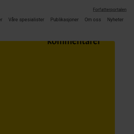
Forfatterportalen
er
Våre spesialister
Publikasjoner
Om oss
Nyheter