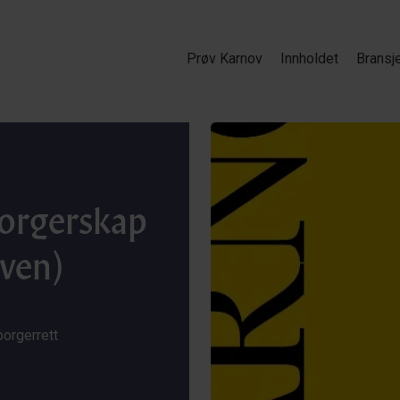
Prøv Karnov
Innholdet
Bransj
borgerskap
oven)