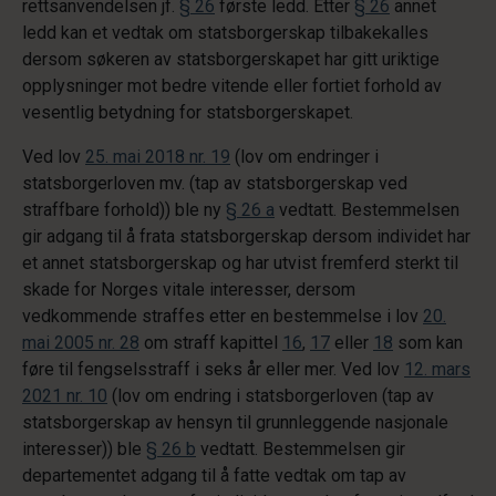
rettsanvendelsen jf.
§ 26
første ledd. Etter
§ 26
annet
ledd kan et vedtak om statsborgerskap tilbakekalles
dersom søkeren av statsborgerskapet har gitt uriktige
opplysninger mot bedre vitende eller fortiet forhold av
vesentlig betydning for statsborgerskapet.
Ved lov
25. mai 2018 nr. 19
(lov om endringer i
statsborgerloven mv. (tap av statsborgerskap ved
straffbare forhold)) ble ny
§ 26 a
vedtatt. Bestemmelsen
gir adgang til å frata statsborgerskap dersom individet har
et annet statsborgerskap og har utvist fremferd sterkt til
skade for Norges vitale interesser, dersom
vedkommende straffes etter en bestemmelse i lov
20.
mai 2005 nr. 28
om straff kapittel
16
,
17
eller
18
som kan
føre til fengselsstraff i seks år eller mer. Ved lov
12. mars
2021 nr. 10
(lov om endring i statsborgerloven (tap av
statsborgerskap av hensyn til grunnleggende nasjonale
interesser)) ble
§ 26 b
vedtatt. Bestemmelsen gir
departementet adgang til å fatte vedtak om tap av