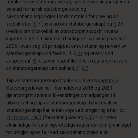
fratakelse av statsborgerskap, saksbehandlingsregler om
søknad for norsk statsborgerskap og
saksbehandlingsregler for domstolen for prøving av
vedtak etter
§ 7
(søknad om statsborgerskap) og
§ 26
(vedtak om tilbakekall av statsborgerskap) jf. lovens
kapittel 6
del II
. I likhet med tidligere lovgivning baserer
2005-loven seg på prinsippet om avstamning (erverv av
statsborgerskap ved fødsel, jf.
§ 4
) og erverv ved
adopsjon, jf.
§ 5
. Loven oppstiller ellers regler om erverv
av statsborgerskap ved søknad, jf.
§ 7
.
Tap av statsborgerskap reguleres i lovens
kapittel 5
.
Statsborgerloven har i henholdsvis 2018 og 2021
gjennomgått sentrale lovendringer om adgangen til
tilbakekall og tap av statsborgerskap. Tilbakekall av
statsborgerskap kan enten skje ved omgjøring etter lov
10. februar 1967
(forvaltningsloven)
§ 35
eller etter
alminnelige forvaltningsrettslige regler dersom grunnlaget
for omgjøring er feil ved saksbehandlingen eller