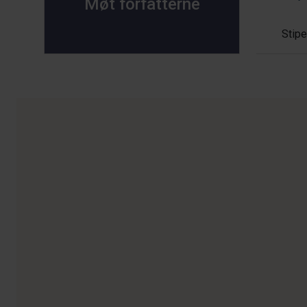
Møt forfatterne
Stipe