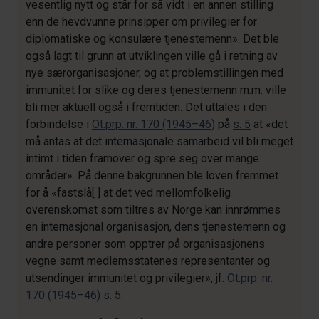
vesentlig nytt og står for så vidt i en annen stilling
enn de hevdvunne prinsipper om privilegier for
diplomatiske og konsulære tjenestemenn». Det ble
også lagt til grunn at utviklingen ville gå i retning av
nye særorganisasjoner, og at problemstillingen med
immunitet for slike og deres tjenestemenn m.m. ville
bli mer aktuell også i fremtiden. Det uttales i den
forbindelse i
Ot.prp. nr. 170 (1945–46)
på
s. 5
at «det
må antas at det internasjonale samarbeid vil bli meget
intimt i tiden framover og spre seg over mange
områder». På denne bakgrunnen ble loven fremmet
for å «fastslå[ ] at det ved mellomfolkelig
overenskomst som tiltres av Norge kan innrømmes
en internasjonal organisasjon, dens tjenestemenn og
andre personer som opptrer på organisasjonens
vegne samt medlemsstatenes representanter og
utsendinger immunitet og privilegier», jf.
Ot.prp. nr.
170 (1945–46)
s. 5
.