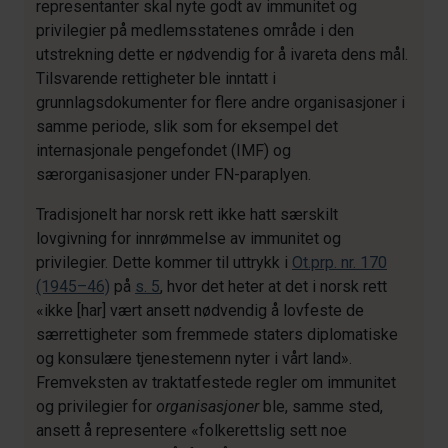
representanter skal nyte godt av immunitet og
privilegier på medlemsstatenes område i den
utstrekning dette er nødvendig for å ivareta dens mål.
Tilsvarende rettigheter ble inntatt i
grunnlagsdokumenter for flere andre organisasjoner i
samme periode, slik som for eksempel det
internasjonale pengefondet (IMF) og
særorganisasjoner under FN-paraplyen.
Tradisjonelt har norsk rett ikke hatt særskilt
lovgivning for innrømmelse av immunitet og
privilegier. Dette kommer til uttrykk i
Ot.prp. nr. 170
(1945–46)
på
s. 5
, hvor det heter at det i norsk rett
«ikke [har] vært ansett nødvendig å lovfeste de
særrettigheter som fremmede staters diplomatiske
og konsulære tjenestemenn nyter i vårt land».
Fremveksten av traktatfestede regler om immunitet
og privilegier for
organisasjoner
ble, samme sted,
ansett å representere «folkerettslig sett noe