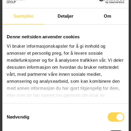
Stats-, statsforfatnings- og statsborgerrett
Samtykke
Detaljer
Om
Transport og kommunikasjoner
Denne nettsiden anvender cookies
Vi bruker informasjonskapsler for å gi innhold og
Lov om Konvensjonen mot antipersonellminer
annonser et personlig preg, for å levere sosiale
mediefunksjoner og for å analysere trafikken vår. Vi deler
Internasjonal rett
dessuten informasjon om hvordan du bruker nettstedet
vårt, med partnerne våre innen sosiale medier,
Stats-, statsforfatnings- og statsborgerrett
annonsering og analysearbeid, som kan kombinere den
med annen informasjon du har gjort tilgjengelig for dem,
eller som de har samlet inn gjennom din bruk av
tjenestene deres.
Lov om inspeksjoner av styrker i Europa
Samtykkevalg
Nødvendig
Internasjonal rett