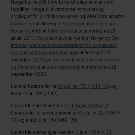
Norge har inngått flere folkerettslige avtaler som
forplikter Norge til å innrømme immunitet og
privilegier for juridiske personer og/eller dets ansatte
i Norge. Se til eksempel
Vertslandsavtale mellom
Norge og Arktisk Råds Sekretariat
undertegnet 21.
januar 2013,
Vertslandsavtale mellom Norge og Det
internasjonale barentssekretariatet for samarbeid i
den euro-arktiske barentsregion
undertegnet 15.
november 2007, og
Vertslandsavtale mellom Norge
og Den nordatlantiske sjøpattedyrkommisjonen
26.
september 2000.
Lovens forarbeider er
Ot.prp. nr. 170 (1945–46)
og
Innst. O. nr. 109 (1947).
Loven ble endret ved lov
27. februar 1970 nr. 2
.
Forarbeider til endringsloven er
Ot.prp. nr. 32 (1969–
70)
og Innst. O nr. 16 (1969–70).
Loven ble endret igjen ved lov
3. juni 1994 nr. 13
.