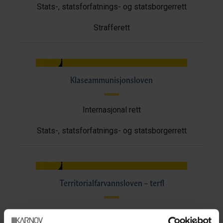
Stats-, statsforfatnings- og statsborgerrett
Strafferett
Klaseammunisjonsloven
Internasjonal rett
Stats-, statsforfatnings- og statsborgerrett
Territorialfarvannsloven – terfl
Internasjonal rett