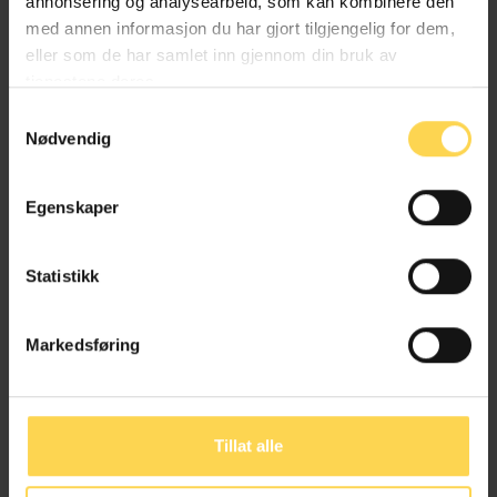
annonsering og analysearbeid, som kan kombinere den
med annen informasjon du har gjort tilgjengelig for dem,
Professor, Universitetet i Bergen
eller som de har samlet inn gjennom din bruk av
tjenestene deres.
Samtykkevalg
Nødvendig
Erling Johannes Husabø
Egenskaper
Professor dr. juris, Universitetet i Bergen
Statistikk
Markedsføring
Jørn Jacobsen
Professor, Universitetet i Bergen
Tillat alle