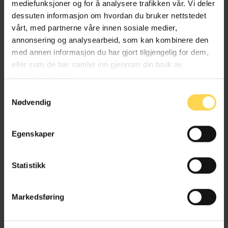
mediefunksjoner og for å analysere trafikken vår. Vi deler
dessuten informasjon om hvordan du bruker nettstedet
PhD-student, Universitetet i Bergen
vårt, med partnerne våre innen sosiale medier,
annonsering og analysearbeid, som kan kombinere den
med annen informasjon du har gjort tilgjengelig for dem,
eller som de har samlet inn gjennom din bruk av
Eirik Holmøyvik
tjenestene deres.
Samtykkevalg
Professor, Universitetet i Bergen
Nødvendig
Egenskaper
Erling Johannes Husabø
Statistikk
Professor dr. juris, Universitetet i Bergen
Markedsføring