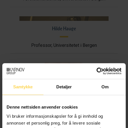
Hilde Hauge
Professor, Universitetet i Bergen
Herman Holmboe Hald Haugen
Samtykke
Detaljer
Om
Stipendiat, Universitetet i Bergen
Denne nettsiden anvender cookies
Vi bruker informasjonskapsler for å gi innhold og
Tollef Otterdal Heggen
annonser et personlig preg, for å levere sosiale