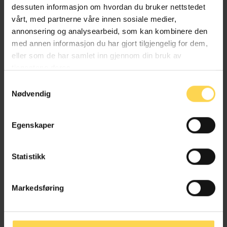
PhD-student, Universitetet i Bergen
dessuten informasjon om hvordan du bruker nettstedet
vårt, med partnerne våre innen sosiale medier,
annonsering og analysearbeid, som kan kombinere den
med annen informasjon du har gjort tilgjengelig for dem,
Eirik Holmøyvik
eller som de har samlet inn gjennom din bruk av
tjenestene deres.
Samtykkevalg
Professor, Universitetet i Bergen
Nødvendig
Egenskaper
Erling Johannes Husabø
Statistikk
Professor dr. juris, Universitetet i Bergen
Markedsføring
Jørn Jacobsen