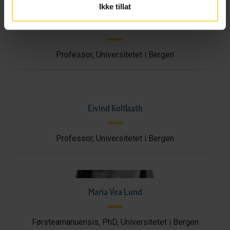
Ikke tillat
Torger Kielland
Professor, Universitetet i Bergen
Eivind Kolflaath
Professor, Universitetet i Bergen
Maria Vea Lund
Førsteamanuensis, PhD, Universitetet i Bergen